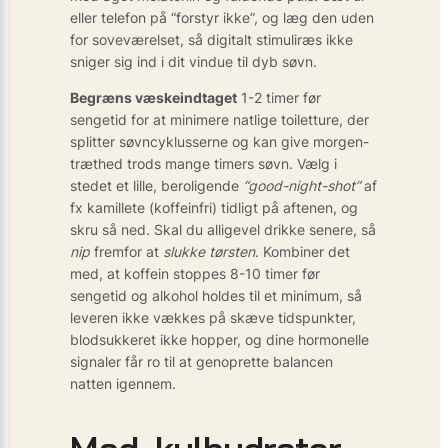
eller telefon på “forstyr ikke”, og læg den uden
for soveværelset, så digitalt stimuliræs ikke
sniger sig ind i dit vindue til dyb søvn.
Begræns væskeindtaget
1-2 timer før
sengetid for at minimere natlige toiletture, der
splitter søvncyklusserne og kan give morgen-
træthed trods mange timers søvn. Vælg i
stedet et lille, beroligende
“good-night-shot”
af
fx kamillete (koffeinfri) tidligt på aftenen, og
skru så ned. Skal du alligevel drikke senere, så
nip
fremfor at
slukke tørsten
. Kombiner det
med, at koffein stoppes 8-10 timer før
sengetid og alkohol holdes til et minimum, så
leveren ikke vækkes på skæve tidspunkter,
blodsukkeret ikke hopper, og dine hormonelle
signaler får ro til at genoprette balancen
natten igennem.