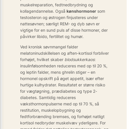
muskelreparation, fedtnedbrydning og
kollagendannelse. Også
kønshormoner
som
testosteron og østrogen finjusteres under
nattesøvnen; særligt REM- og dyb søvn er
vigtige for en sund puls af disse hormoner, der
påvirker libido, fertilitet og humør.
Ved kronisk søvnmangel falder
melatoninudskillelsen og aften-kortisol forbliver
forhøjet, hvilket skaber
blodsukkerkaos
:
insulinfølsomheden reduceres med op til 20 %,
og leptin falder, mens ghrelin stiger – en
hormonel opskrift på øget appetit, især efter
hurtige kulhydrater. Resultatet er større risiko
for vægtøgning, prædiabetes og type 2-
diabetes. Samtidig reduceres
væksthormonpulserne med op til 70 %, så
restitution, muskelopbygning og
fedtforbrænding bremses, og forhøjet natligt
kortisol nedbryder muskelvæv yderligere. For