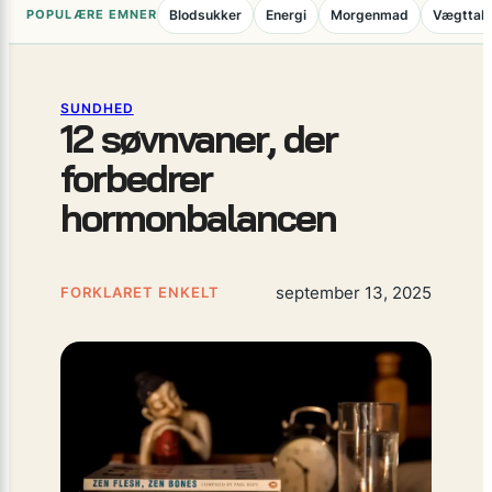
POPULÆRE EMNER
Blodsukker
Energi
Morgenmad
Vægttab
SUNDHED
12 søvnvaner, der
forbedrer
hormonbalancen
september 13, 2025
FORKLARET ENKELT