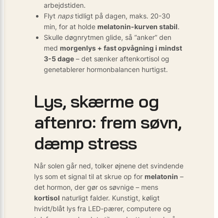
arbejdstiden.
Flyt
naps
tidligt på dagen, maks. 20-30
min, for at holde
melatonin-kurven stabil
.
Skulle døgnrytmen glide, så “anker” den
med
morgenlys + fast opvågning i mindst
3-5 dage
– det sænker aften­kortisol og
genetablerer hormon­balancen hurtigst.
Lys, skærme og
aftenro: frem søvn,
dæmp stress
Når solen går ned, tolker øjnene det svindende
lys som et signal til at skrue op for
melatonin
–
det hormon, der gør os søvnige – mens
kortisol
naturligt falder. Kunstigt, køligt
hvidt/blåt lys fra LED-pærer, computere og