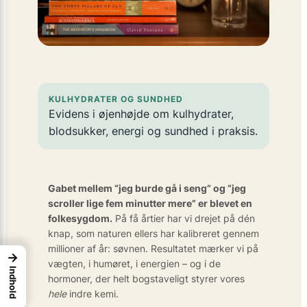
KULHYDRATER OG SUNDHED
Evidens i øjenhøjde om kulhydrater,
blodsukker, energi og sundhed i praksis.
Gabet mellem “jeg burde gå i seng” og “jeg
scroller lige fem minutter mere” er blevet en
folkesygdom.
På få årtier har vi drejet på dén
knap, som naturen ellers har kalibreret gennem
millioner af år: søvnen. Resultatet mærker vi på
→
vægten, i humøret, i energien – og i de
Indhold
hormoner, der helt bogstaveligt styrer vores
hele
indre kemi.