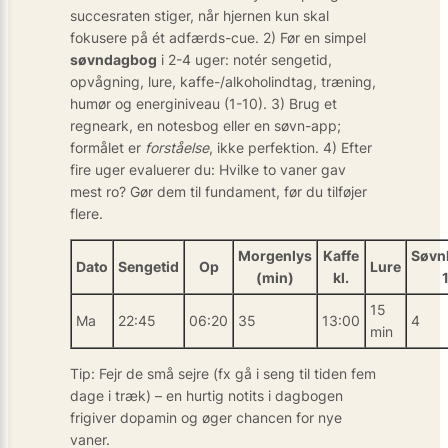
succesraten stiger, når hjernen kun skal
fokusere på ét adfærds-cue. 2) Før en simpel
søvndagbog
i 2-4 uger: notér sengetid,
opvågning, lure, kaffe-/alkoholindtag, træning,
humør og energiniveau (1-10). 3) Brug et
regneark, en notesbog eller en søvn-app;
formålet er
forståelse
, ikke perfektion. 4) Efter
fire uger evaluerer du: Hvilke to vaner gav
mest ro? Gør dem til fundament, før du tilføjer
flere.
Morgenlys
Kaffe
Søvnk
Dato
Sengetid
Op
Lure
(min)
kl.
15
Ma
22:45
06:20
35
13:00
4
min
Tip: Fejr de små sejre (fx gå i seng til tiden fem
dage i træk) – en hurtig notits i dagbogen
frigiver dopamin og øger chancen for nye
vaner.