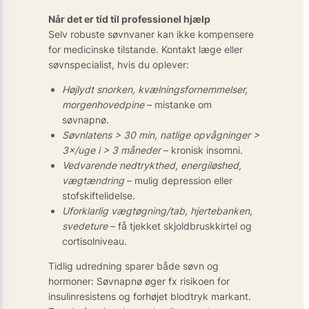
Når det er tid til professionel hjælp
Selv robuste søvnvaner kan ikke kompensere
for medicinske tilstande. Kontakt læge eller
søvnspecialist, hvis du oplever:
Højlydt snorken, kvælningsfornemmelser,
morgenhovedpine
– mistanke om
søvnapnø.
Søvnlatens > 30 min, natlige opvågninger >
3×/uge i > 3 måneder
– kronisk insomni.
Vedvarende nedtrykthed, energiløshed,
vægtændring
– mulig depression eller
stofskiftelidelse.
Uforklarlig vægtøgning/tab, hjertebanken,
svedeture
– få tjekket skjoldbruskkirtel og
cortisolniveau.
Tidlig udredning sparer både søvn og
hormoner: Søvnapnø øger fx risikoen for
insulinresistens og forhøjet blodtryk markant.