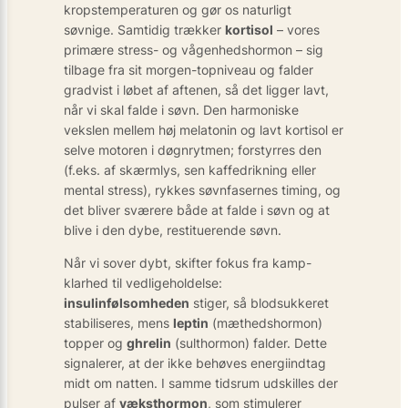
kropstemperaturen og gør os naturligt
søvnige. Samtidig trækker
kortisol
– vores
primære stress- og vågenhedshormon – sig
tilbage fra sit morgen-topniveau og falder
gradvist i løbet af aftenen, så det ligger lavt,
når vi skal falde i søvn. Den harmoniske
vekslen mellem høj melatonin og lavt kortisol er
selve motoren i døgnrytmen; forstyrres den
(f.eks. af skærmlys, sen kaffedrikning eller
mental stress), rykkes søvnfasernes timing, og
det bliver sværere både at falde i søvn og at
blive i den dybe, restituerende søvn.
Når vi sover dybt, skifter fokus fra kamp-
klarhed til vedligeholdelse:
insulinfølsomheden
stiger, så blodsukkeret
stabiliseres, mens
leptin
(mæthedshormon)
topper og
ghrelin
(sulthormon) falder. Dette
signalerer, at der ikke behøves energiindtag
midt om natten. I samme tidsrum udskilles der
pulser af
væksthormon
, som stimulerer