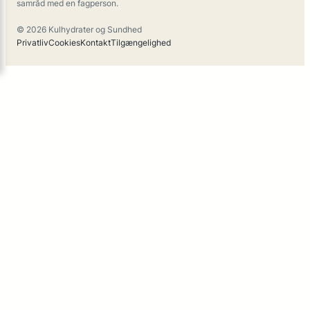
samråd med en fagperson.
© 2026 Kulhydrater og Sundhed
Privatliv
Cookies
Kontakt
Tilgængelighed