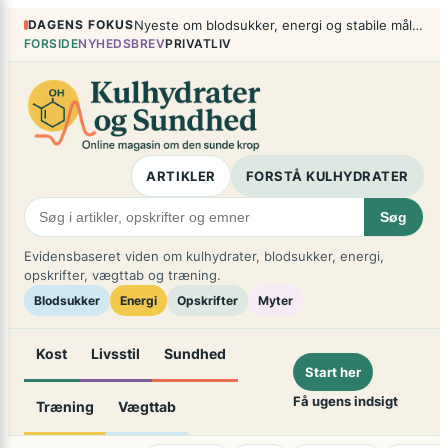
Spring
×
DAGENS FOKUS
Nyeste om blodsukker, energi og stabile måltider
til
FORSIDE
NYHEDSBREV
PRIVATLIV
indhold
ARTIKLER
FORSTÅ KULHYDRATER
Søg
Evidensbaseret viden om kulhydrater, blodsukker, energi,
opskrifter, vægttab og træning.
Blodsukker
Energi
Opskrifter
Myter
Kost
Livsstil
Sundhed
Start her
Få ugens indsigt
Træning
Vægttab