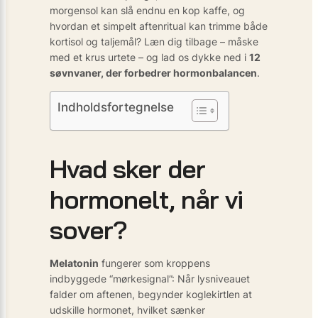
morgensol kan slå endnu en kop kaffe, og
hvordan et simpelt aftenritual kan trimme både
kortisol og taljemål? Læn dig tilbage – måske
med et krus urtete – og lad os dykke ned i
12
søvnvaner, der forbedrer hormonbalancen
.
Indholdsfortegnelse
Hvad sker der
hormonelt, når vi
sover?
Melatonin
fungerer som kroppens
indbyggede “mørkesignal”: Når lysniveauet
falder om aftenen, begynder koglekirtlen at
udskille hormonet, hvilket sænker