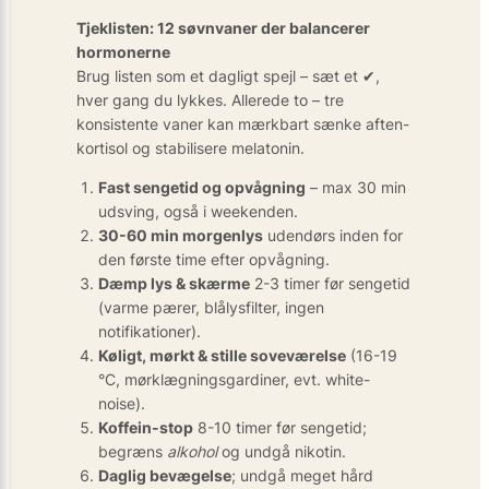
Tjeklisten: 12 søvnvaner der balancerer
hormonerne
Brug listen som et dagligt spejl – sæt et ✔,
hver gang du lykkes. Allerede to – tre
konsistente vaner kan mærkbart sænke aften-
kortisol og stabilisere melatonin.
Fast sengetid og opvågning
– max 30 min
udsving, også i weekenden.
30-60 min morgenlys
udendørs inden for
den første time efter opvågning.
Dæmp lys & skærme
2-3 timer før sengetid
(varme pærer, blålysfilter, ingen
notifikationer).
Køligt, mørkt & stille soveværelse
(16-19
°C, mørklægningsgardiner, evt. white-
noise).
Koffein-stop
8-10 timer før sengetid;
begræns
alkohol
og undgå nikotin.
Daglig bevægelse
; undgå meget hård