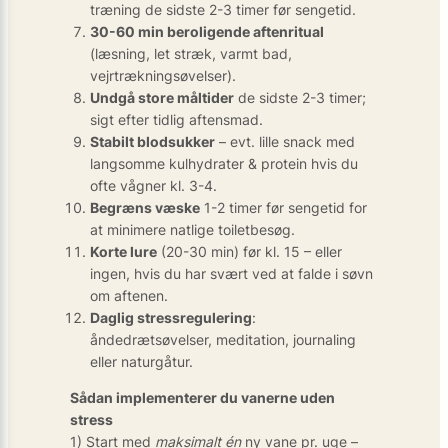
træning de sidste 2-3 timer før sengetid.
30-60 min beroligende aftenritual
(læsning, let stræk, varmt bad,
vejrtrækningsøvelser).
Undgå store måltider
de sidste 2-3 timer;
sigt efter tidlig aftensmad.
Stabilt blodsukker
– evt. lille snack med
langsomme kulhydrater & protein hvis du
ofte vågner kl. 3-4.
Begræns væske
1-2 timer før sengetid for
at minimere natlige toiletbesøg.
Korte lure
(20-30 min) før kl. 15 – eller
ingen, hvis du har svært ved at falde i søvn
om aftenen.
Daglig stressregulering
:
åndedrætsøvelser, meditation, journaling
eller naturgåtur.
Sådan implementerer du vanerne uden
stress
1) Start med
maksimalt én
ny vane pr. uge –