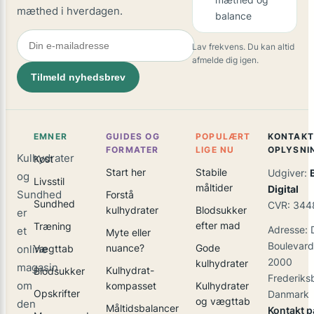
mæthed i hverdagen.
balance
Lav frekvens. Du kan altid
afmelde dig igen.
Tilmeld nyhedsbrev
EMNER
GUIDES OG
POPULÆRT
KONTAKT
FORMATER
LIGE NU
OPLYSNI
Kulhydrater
Kost
Start her
Stabile
Udgiver:
og
Livsstil
måltider
Digital
Sundhed
Forstå
Sundhed
CVR: 344
kulhydrater
Blodsukker
er
efter mad
Træning
Adresse: 
et
Myte eller
Boulevard
nuance?
Gode
online
Vægttab
2000
kulhydrater
magasin
Kulhydrat-
Blodsukker
Frederiks
om
kompasset
Kulhydrater
Opskrifter
Danmark
og vægttab
den
Måltidsbalancer
Kontakt p