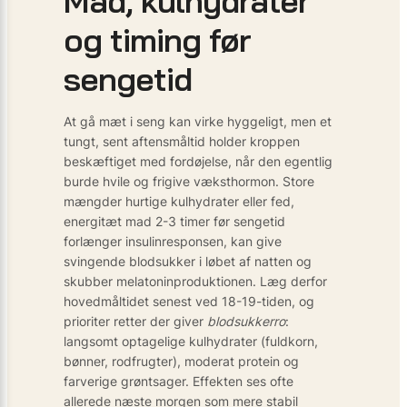
Mad, kulhydrater
og timing før
sengetid
At gå mæt i seng kan virke hyggeligt, men et
tungt, sent aftensmåltid holder kroppen
beskæftiget med fordøjelse, når den egentlig
burde hvile og frigive væksthormon. Store
mængder hurtige kulhydrater eller fed,
energitæt mad 2-3 timer før sengetid
forlænger insulinresponsen, kan give
svingende blodsukker i løbet af natten og
skubber melatoninproduktionen. Læg derfor
hovedmåltidet senest ved 18-19-tiden, og
prioriter retter der giver
blodsukkerro
:
langsomt optagelige kulhydrater (fuldkorn,
bønner, rodfrugter), moderat protein og
farverige grøntsager. Effekten ses ofte
allerede næste morgen som mere stabil