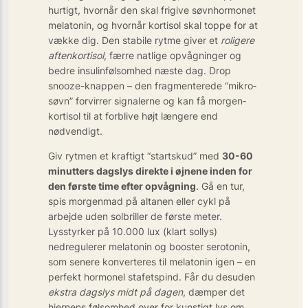
hurtigt, hvornår den skal frigive søvnhormonet
melatonin, og hvornår kortisol skal toppe for at
vække dig. Den stabile rytme giver et
roligere
aften­kortisol
, færre natlige opvågninger og
bedre insulinfølsomhed næste dag. Drop
snooze-knappen – den fragmenterede “mikro­
søvn” forvirrer signalerne og kan få morgen­
kortisol til at forblive højt længere end
nødvendigt.
Giv rytmen et kraftigt “startskud” med
30-60
minutters dagslys direkte i øjnene inden for
den første time efter opvågning
. Gå en tur,
spis morgenmad på altanen eller cykl på
arbejde uden solbriller de første meter.
Lysstyrker på 10.000 lux (klart sollys)
nedregulerer melatonin og booster serotonin,
som senere konverteres til melatonin igen – en
perfekt hormonel stafets­pind. Får du desuden
ekstra dagslys midt på dagen
, dæmper det
hjernens følsomhed over for kunstigt lys om