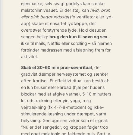
øjenmaske; selv svagt gadelys kan sænke
melatoninniveauet. Er der støj, kan
hvid, brun
eller pink baggrundsstøj
(fx ventilator eller lyd-
app) skabe et ensartet lydtæppe, der
overdøver forstyrrende lyde. Hold desuden
sengen hellig:
brug den kun til søvn og sex
–
ikke til mails, Netflix eller scrolling – så hjernen
forbinder madrassen med afslapning frem for
aktivitet.
Skab et 30-60 min præ-søvnritual
, der
gradvist dæmper nervesystemet og sænker
aften-kortisol. Et effektivt ritual kan bestå af:
en lun bruser eller karbad (hjælper hudens
blodkar med at afgive varme), 5-10 minutters
let udstrækning eller yin-yoga, rolig
vejrtrækning (fx 4-7-8-metoden) og ikke-
stimulerende læsning under dæmpet, varm
belysning. Gentagelsen virker som et signal:
“Nu er det sengetid”, og kroppen følger trop
med øget melatonin og faldende puls. Sæt ur