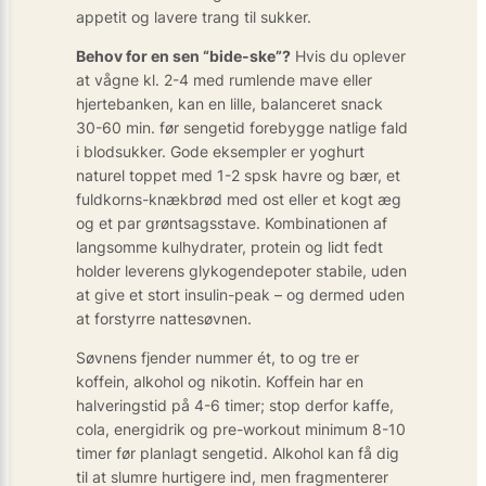
appetit og lavere trang til sukker.
Behov for en sen “bide-ske”?
Hvis du oplever
at vågne kl. 2-4 med rumlende mave eller
hjertebanken, kan en lille, balanceret snack
30-60 min. før sengetid forebygge natlige fald
i blodsukker. Gode eksempler er yoghurt
naturel toppet med 1-2 spsk havre og bær, et
fuldkorns-knækbrød med ost eller et kogt æg
og et par grøntsagsstave. Kombinationen af
langsomme kulhydrater, protein og lidt fedt
holder leverens glykogendepoter stabile, uden
at give et stort insulin-peak – og dermed uden
at forstyrre nattesøvnen.
Søvnens fjender nummer ét, to og tre er
koffein, alkohol og nikotin. Koffein har en
halveringstid på 4-6 timer; stop derfor kaffe,
cola, energidrik og pre-workout minimum 8-10
timer før planlagt sengetid. Alkohol kan få dig
til at slumre hurtigere ind, men fragmenterer