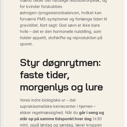
mænd falder det nattelige testosteronpeak, og
for kvinder forskubbes
østrogen-/progesteronbalancen, hvilket kan
forværre PMS-symptomer og forlænge tiden til
graviditet. Kort sagt: God søvn er ikke bare
hvile – det er den hormonelle nulstilling, som
holder appetit, stofskifte og reproduktion på
sporet.
Styr døgnrytmen:
faste tider,
morgenlys og lure
Vores indre biologiske ur – det
suprakiasmatiske kerne­center i hjernen –
elsker regelmæssighed. Når du
går i seng og
står op på samme tidspunkt hver dag
(±30
min), også lørdag og søndag, lærer kroppen