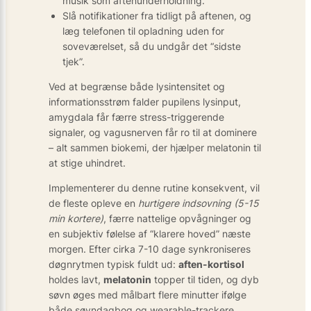
musik som aftenunderholdning.
Slå notifikationer fra tidligt på aftenen, og
læg telefonen til opladning uden for
soveværelset, så du undgår det “sidste
tjek”.
Ved at begrænse både lysintensitet og
informationsstrøm falder pupilens lysinput,
amygdala får færre stress-triggerende
signaler, og vagusnerven får ro til at dominere
– alt sammen biokemi, der hjælper melatonin til
at stige uhindret.
Implementerer du denne rutine konsekvent, vil
de fleste opleve en
hurtigere indsovning (5-15
min kortere)
, færre nattelige opvågninger og
en subjektiv følelse af “klarere hoved” næste
morgen. Efter cirka 7-10 dage synkroniseres
døgnrytmen typisk fuldt ud:
aften-kortisol
holdes lavt,
melatonin
topper til tiden, og dyb
søvn øges med målbart flere minutter ifølge
både søvndagbog og wearable-trackere.