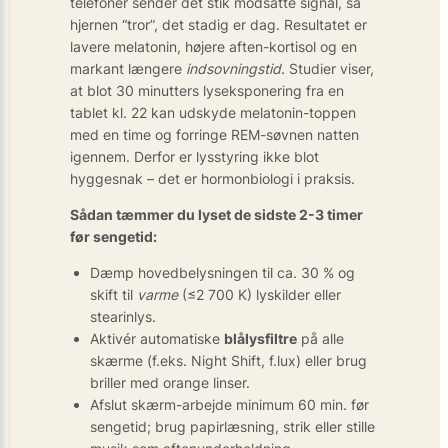
telefoner sender det stik modsatte signal, så
hjernen “tror”, det stadig er dag. Resultatet er
lavere melatonin, højere aften-kortisol og en
markant længere
indsovningstid
. Studier viser,
at blot 30 minutters lyseksponering fra en
tablet kl. 22 kan udskyde melatonin-toppen
med en time og forringe REM-søvnen natten
igennem. Derfor er lysstyring ikke blot
hyggesnak – det er hormonbiologi i praksis.
Sådan tæmmer du lyset de sidste 2-3 timer
før sengetid:
Dæmp hovedbelysningen til ca. 30 % og
skift til
varme
(≤2 700 K) lyskilder eller
stearinlys.
Aktivér automatiske
blålysfiltre
på alle
skærme (f.eks. Night Shift, f.lux) eller brug
briller med orange linser.
Afslut skærm-arbejde minimum 60 min. før
sengetid; brug papirlæsning, strik eller stille