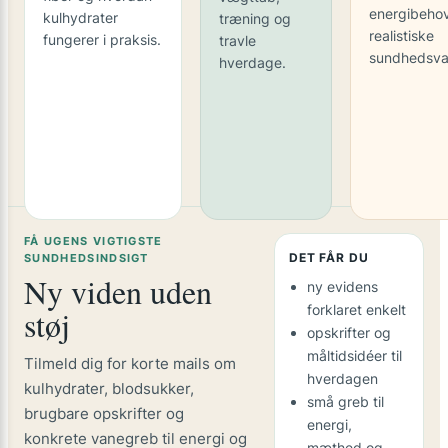
energibeho
kulhydrater
træning og
realistiske
fungerer i praksis.
travle
sundhedsva
hverdage.
FÅ UGENS VIGTIGSTE
DET FÅR DU
SUNDHEDSINDSIGT
Ny viden uden
ny evidens
forklaret enkelt
støj
opskrifter og
måltidsidéer til
Tilmeld dig for korte mails om
hverdagen
kulhydrater, blodsukker,
små greb til
brugbare opskrifter og
energi,
konkrete vanegreb til energi og
mæthed og