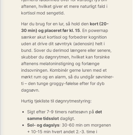
aftenen, hvilket giver et mere naturligt fald i
kortisol mod sengetid.
Har du brug for en lur, så hold den
kort (20-
30 min) og placeret før kl. 15
. En powernap
sænker akut kortisol og forbedrer kognition
uden at drive dit søvntryk (adenosin) helt i
bund. Sover du derimod længere eller senere,
skubber du døgnrytmen, hvilket kan forsinke
aftenens melatonin­stigning og forlænge
indsovningen. Kombinér gerne luren med et
mørkt rum og en alarm, så du undgår søvn­iner­
ti – den tunge groggy-følelse efter for dyb
dag­søvn.
Hurtig tjekliste til døgnrytme­styring:
Sigt efter 7-9 timers nattesøvn på
det
samme tids­slot
dagligt.
Sol- og dagslys
: 30-60 min om morgenen
+ 10-15 min hvert andet 2.-3. time i