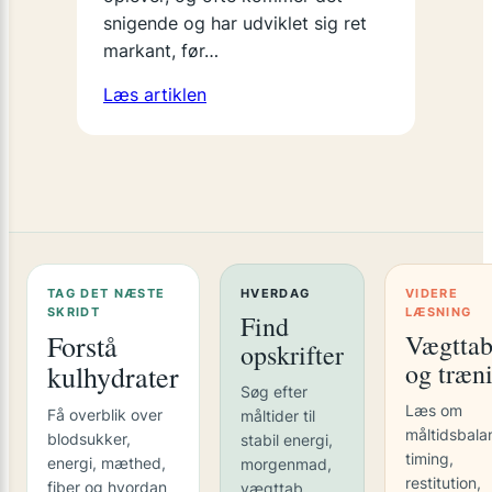
snigende og har udviklet sig ret
markant, før…
Læs artiklen
TAG DET NÆSTE
HVERDAG
VIDERE
SKRIDT
LÆSNING
Find
Forstå
Vægtta
opskrifter
og træn
kulhydrater
Søg efter
Læs om
Få overblik over
måltider til
måltidsbala
blodsukker,
stabil energi,
timing,
energi, mæthed,
morgenmad,
restitution,
fiber og hvordan
vægttab,