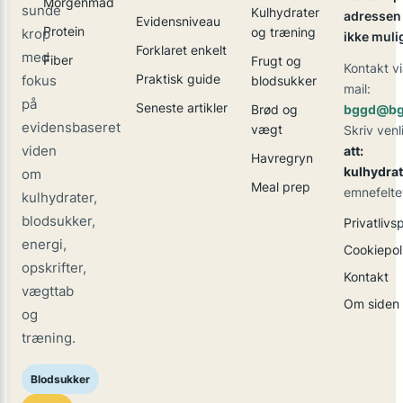
Morgenmad
sunde
Kulhydrater
adressen 
Evidensniveau
Protein
og træning
krop
ikke muli
Forklaret enkelt
med
Fiber
Frugt og
Kontakt vi
Praktisk guide
fokus
blodsukker
mail:
på
Seneste artikler
Brød og
bggd@bg
evidensbaseret
vægt
Skriv venl
viden
att:
Havregryn
kulhydrat
om
Meal prep
emnefelte
kulhydrater,
blodsukker,
Privatlivsp
energi,
Cookiepoli
opskrifter,
Kontakt
vægttab
Om siden
og
træning.
Blodsukker