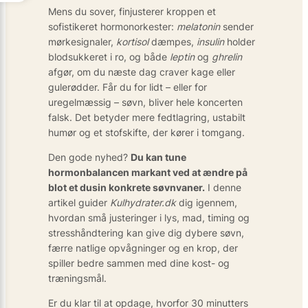
Mens du sover, finjusterer kroppen et
sofistikeret hormonorkester:
melatonin
sender
mørkesignaler,
kortisol
dæmpes,
insulin
holder
blodsukkeret i ro, og både
leptin
og
ghrelin
afgør, om du næste dag craver kage eller
gulerødder. Får du for lidt – eller for
uregelmæssig – søvn, bliver hele koncerten
falsk. Det betyder mere fedtlagring, ustabilt
humør og et stofskifte, der kører i tomgang.
Den gode nyhed?
Du kan tune
hormonbalancen markant ved at ændre på
blot et dusin konkrete søvnvaner.
I denne
artikel guider
Kulhydrater.dk
dig igennem,
hvordan små justeringer i lys, mad, timing og
stresshåndtering kan give dig dybere søvn,
færre natlige opvågninger og en krop, der
spiller bedre sammen med dine kost- og
træningsmål.
Er du klar til at opdage, hvorfor 30 minutters