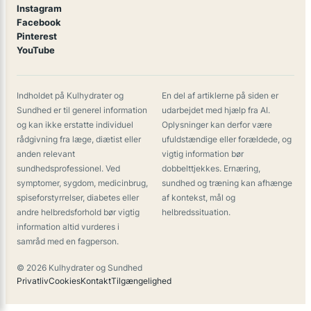
Instagram
Facebook
Pinterest
YouTube
Indholdet på Kulhydrater og
En del af artiklerne på siden er
Sundhed er til generel information
udarbejdet med hjælp fra AI.
og kan ikke erstatte individuel
Oplysninger kan derfor være
rådgivning fra læge, diætist eller
ufuldstændige eller forældede, og
anden relevant
vigtig information bør
sundhedsprofessionel. Ved
dobbelttjekkes. Ernæring,
symptomer, sygdom, medicinbrug,
sundhed og træning kan afhænge
spiseforstyrrelser, diabetes eller
af kontekst, mål og
andre helbredsforhold bør vigtig
helbredssituation.
information altid vurderes i
samråd med en fagperson.
© 2026 Kulhydrater og Sundhed
Privatliv
Cookies
Kontakt
Tilgængelighed