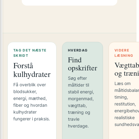
TAG DET NÆSTE
HVERDAG
VIDERE
SKRIDT
LÆSNING
Find
Forstå
Vægtta
opskrifter
og træn
kulhydrater
Søg efter
Læs om
Få overblik over
måltider til
måltidsbala
blodsukker,
stabil energi,
timing,
energi, mæthed,
morgenmad,
restitution,
fiber og hvordan
vægttab,
energibeho
kulhydrater
træning og
realistiske
fungerer i praksis.
travle
sundhedsva
hverdage.