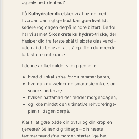
og selvmedlidenhed?
På
Kulhydrater.dk
elsker vi at nørde med,
hvordan den rigtige kost kan gøre livet lidt
sødere (og dagen derpå mindre bitter). Derfor
har vi samlet
5 konkrete kulhydrat-tricks
, der
hjælper dig fra første skål til sidste glas vand –
uden at du behøver at stå op til en dundrende
katastrofe i dit kranie.
I denne artikel guider vi dig gennem:
hvad du skal spise
før
du rammer baren,
hvordan du vælger de smarteste mixers og
snacks undervejs,
hvilken nattamad der redder morgendagen,
og ikke mindst den ultimative rehydrerings­
plan til dagen derpå.
Klar til at gøre både din bytur og din krop en
tjeneste? Så læn dig tilbage – din næste
tømmermændsfrie morgen starter lige her.