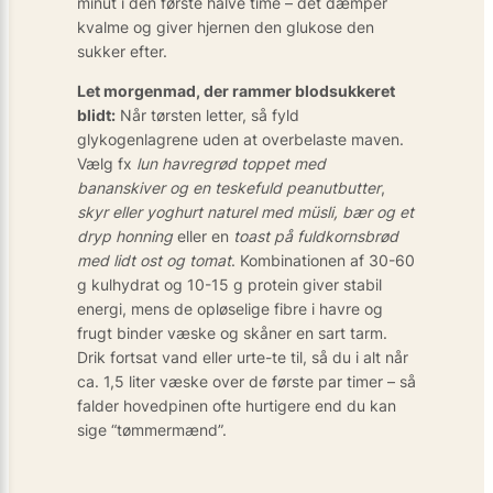
minut i den første halve time – det dæmper
kvalme og giver hjernen den glukose den
sukker efter.
Let morgenmad, der rammer blodsukkeret
blidt:
Når tørsten letter, så fyld
glykogenlagrene uden at overbelaste maven.
Vælg fx
lun havregrød toppet med
bananskiver og en teskefuld peanutbutter
,
skyr eller yoghurt naturel med müsli, bær og et
dryp honning
eller en
toast på fuldkornsbrød
med lidt ost og tomat
. Kombinationen af 30-60
g kulhydrat og 10-15 g protein giver stabil
energi, mens de opløselige fibre i havre og
frugt binder væske og skåner en sart tarm.
Drik fortsat vand eller urte-te til, så du i alt når
ca. 1,5 liter væske over de første par timer – så
falder hovedpinen ofte hurtigere end du kan
sige “tømmermænd”.