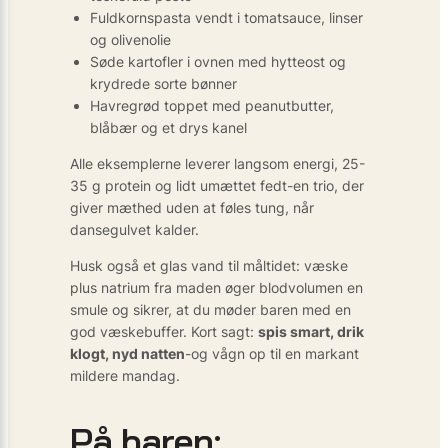
Fuldkorns­pasta vendt i tomatsauce, linser
og olivenolie
Søde kartofler i ovnen med hytteost og
krydrede sorte bønner
Havregrød toppet med peanutbutter,
blåbær og et drys kanel
Alle eksemplerne leverer langsom energi, 25-
35 g protein og lidt umættet fedt-en trio, der
giver mæthed uden at føles tung, når
dansegulvet kalder.
Husk også et glas vand til måltidet: væske
plus natrium fra maden øger blodvolumen en
smule og sikrer, at du møder baren med en
god væskebuffer. Kort sagt:
spis smart, drik
klogt, nyd natten
-og vågn op til en markant
mildere mandag.
På baren: