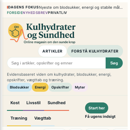
Spring
×
DAGENS FOKUS
Nyeste om blodsukker, energi og stabile måltider
til
FORSIDE
NYHEDSBREV
PRIVATLIV
indhold
ARTIKLER
FORSTÅ KULHYDRATER
Søg
Evidensbaseret viden om kulhydrater, blodsukker, energi,
opskrifter, vægttab og træning.
Blodsukker
Energi
Opskrifter
Myter
Kost
Livsstil
Sundhed
Start her
Få ugens indsigt
Træning
Vægttab