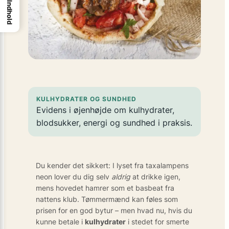
Indhold
KULHYDRATER OG SUNDHED
Evidens i øjenhøjde om kulhydrater,
blodsukker, energi og sundhed i praksis.
Du kender det sikkert: I lyset fra taxalampens
neon lover du dig selv
aldrig
at drikke igen,
mens hovedet hamrer som et bas­beat fra
nattens klub. Tømmermænd kan føles som
prisen for en god bytur – men hvad nu, hvis du
kunne betale i
kulhydrater
i stedet for smerte