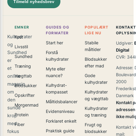
Tilmeld nyhedsbrev
EMNER
GUIDES OG
POPULÆRT
KONTAKT
FORMATER
LIGE NU
OPLYSNI
Kulhydrater
Kost
Start her
Stabile
Udgiver:
og
Livsstil
måltider
Digital
Sundhed
Forstå
Sundhed
CVR: 344
kulhydrater
Blodsukker
er
efter mad
Træning
Adresse: 
et
Myte eller
Boulevard
nuance?
Gode
online
Vægttab
2000
kulhydrater
magasin
Kulhydrat-
Blodsukker
Frederiks
om
kompasset
Kulhydrater
Opskrifter
Danmark
og vægttab
den
Måltidsbalancer
Kontakt p
Morgenmad
sunde
Kulhydrater
adressen 
Evidensniveau
Protein
og træning
krop
ikke muli
Forklaret enkelt
med
Fiber
Frugt og
Kontakt vi
Praktisk guide
fokus
blodsukker
mail: