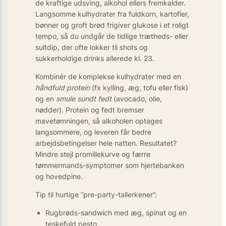
de kraftige udsving, alkohol ellers fremkalder.
Langsomme kulhydrater fra fuldkorn, kartofler,
bønner og groft brød frigiver glukose i et roligt
tempo, så du undgår de tidlige trætheds- eller
sultdip, der ofte lokker til shots og
sukkerholdige drinks allerede kl. 23.
Kombinér de komplekse kulhydrater med en
håndfuld protein
(fx kylling, æg, tofu eller fisk)
og en
smule sundt fedt
(avocado, olie,
nødder). Protein og fedt bremser
mavetømningen, så alkoholen optages
langsommere, og leveren får bedre
arbejdsbetingelser hele natten. Resultatet?
Mindre stejl promillekurve og færre
tømmermands-symptomer som hjertebanken
og hovedpine.
Tip til hurtige “pre-party-tallerkener”:
Rugbrøds­-sandwich med æg, spinat og en
teskefuld pesto