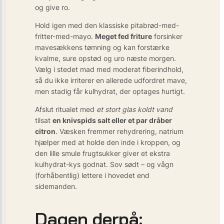
og give ro.
Hold igen med den klassiske pitabrød-med-
fritter-med-mayo.
Meget fed friture
forsinker
mavesækkens tømning og kan forstærke
kvalme, sure opstød og uro næste morgen.
Vælg i stedet mad med moderat fiberindhold,
så du ikke irriterer en allerede udfordret mave,
men stadig får kulhydrat, der optages hurtigt.
Afslut ritualet med
et stort glas koldt vand
tilsat
en knivspids salt eller et par dråber
citron
. Væsken fremmer rehydrering, natrium
hjælper med at holde den inde i kroppen, og
den lille smule frugtsukker giver et ekstra
kulhydrat-kys godnat. Sov sødt – og vågn
(forhåbentlig) lettere i hovedet end
sidemanden.
Dagen derpå: