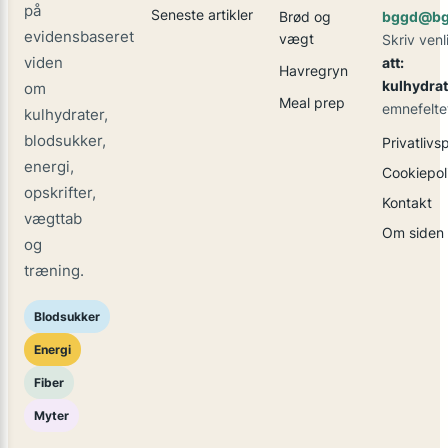
på
Seneste artikler
Brød og
bggd@bg
evidensbaseret
vægt
Skriv venl
viden
att:
Havregryn
kulhydrat
om
Meal prep
emnefelte
kulhydrater,
blodsukker,
Privatlivsp
energi,
Cookiepoli
opskrifter,
Kontakt
vægttab
Om siden
og
træning.
Blodsukker
Energi
Fiber
Myter