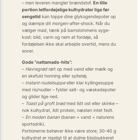
– men leveren mangler brændstof.
En lille
portion letfordøjelige kulhydrater lige før
sengetid
kan toppe dine glykogendepoter op
og dæmpe dit morgen-after-shock. Når du
vælger mad, tænk på barndommens syge-
kost: blid, varm og nem at fordøje, så
fordøjelsen ikke skal arbejde overtid, mens du
sover.
Gode “nattamads-hits”:
–
Havregrød
rørt op med vand eller mælk og
en skefuld honning eller syltetøj.
–
Instant-nudelsuppe
eller klar kyllingesuppe
med ris/nudler – fylder salt- og væskedepoter
og glider lige ned.
–
Toast på groft brød
med lidt ost eller skinke –
nok kulhydrat, lidt protein, næsten intet fedt.
–
En moden banan
(banan + vand = naturens
sportsdrik).
Portionerne behøver ikke være store; 30-40 g
kulhydrat er rigeligt til at dulme blodsukkeret