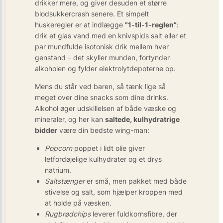
drikker mere, og giver desuden et større
blodsukkercrash senere. Et simpelt
huskeregler er at indlægge
”1-til-1-reglen”
:
drik et glas vand med en knivspids salt eller et
par mundfulde isotonisk drik mellem hver
genstand – det skyller munden, fortynder
alkoholen og fylder elektrolytdepoterne op.
Mens du står ved baren, så tænk lige så
meget over dine snacks som dine drinks.
Alkohol øger udskillelsen af både væske og
mineraler, og her kan
saltede, kulhydratrige
bidder
være din bedste wing-man:
Popcorn
poppet i lidt olie giver
letfordøjelige kulhydrater og et drys
natrium.
Saltstænger
er små, men pakket med både
stivelse og salt, som hjælper kroppen med
at holde på væsken.
Rugbrødchips
leverer fuldkornsfibre, der