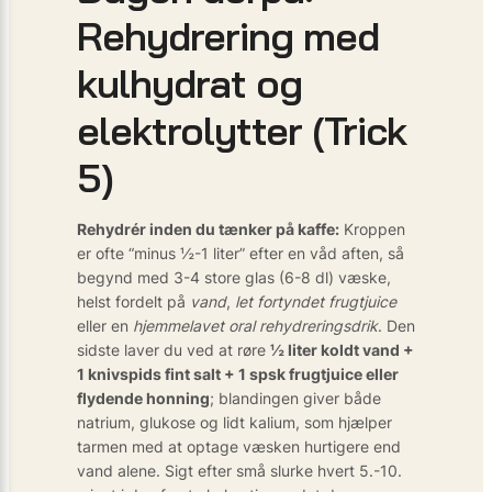
Rehydrering med
kulhydrat og
elektrolytter (Trick
5)
Rehydrér inden du tænker på kaffe:
Kroppen
er ofte “minus ½-1 liter” efter en våd aften, så
begynd med 3-4 store glas (6-8 dl) væske,
helst fordelt på
vand
,
let fortyndet frugtjuice
eller en
hjemmelavet oral rehydreringsdrik
. Den
sidste laver du ved at røre
½ liter koldt vand +
1 knivspids fint salt + 1 spsk frugtjuice eller
flydende honning
; blandingen giver både
natrium, glukose og lidt kalium, som hjælper
tarmen med at optage væsken hurtigere end
vand alene. Sigt efter små slurke hvert 5.-10.