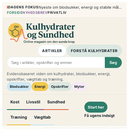
Spring
DAGENS FOKUS
Nyeste om blodsukker, energi og stabile måltider
til
FORSIDE
NYHEDSBREV
PRIVATLIV
indhold
ARTIKLER
FORSTÅ KULHYDRATER
Søg
Evidensbaseret viden om kulhydrater, blodsukker, energi,
opskrifter, vægttab og træning.
Blodsukker
Energi
Opskrifter
Myter
Kost
Livsstil
Sundhed
Start her
Få ugens indsigt
Træning
Vægttab