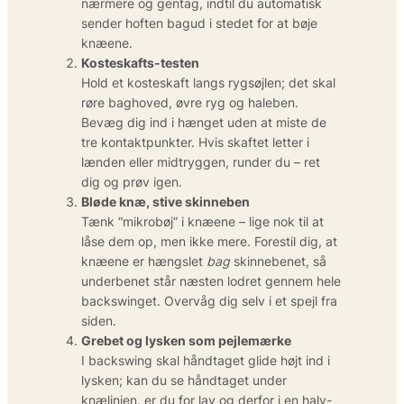
nærmere og gentag, indtil du automatisk
sender hoften bagud i stedet for at bøje
knæene.
Kosteskafts-testen
Hold et kosteskaft langs rygsøjlen; det skal
røre baghoved, øvre ryg og haleben.
Bevæg dig ind i hænget uden at miste de
tre kontaktpunkter. Hvis skaftet letter i
lænden eller midtryggen, runder du – ret
dig og prøv igen.
Bløde knæ, stive skinneben
Tænk “mikrobøj” i knæene – lige nok til at
låse dem op, men ikke mere. Forestil dig, at
knæene er hængslet
bag
skinnebenet, så
underbenet står næsten lodret gennem hele
backswinget. Overvåg dig selv i et spejl fra
siden.
Grebet og lysken som pejlemærke
I backswing skal håndtaget glide højt ind i
lysken; kan du se håndtaget under
knælinjen, er du for lav og derfor i en halv-