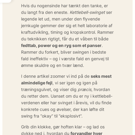
Hvis du nogensinde har tænkt den tanke, er
du langt fra den eneste.
Kettlebell-swinget
ser
legende let ud, men under den flyvende
jernkugle gemmer der sig et helt laboratorie af
kraftudvikling, timing og kropskontrol. Rammer
du teknikken rigtigt, får du et våben til både
fedttab, power og en ryg som et panser
.
Rammer du forkert, bliver swingen i bedste
fald ineffektiv – og i værste fald en genvej til
ømme skuldre og en tvær lænd.
I denne artikel zoomer vi ind på de
seks mest
almindelige fejl
, vi ser igen og igen på
træningsgulvet, og viser dig
præcis
, hvordan
du retter dem. Uanset om du er ny i kettlebell-
verdenen eller har svinget i årevis, vil du finde
konkrete cues og øvelser, der kan løfte dit
swing fra “okay” til “eksplosivt”.
Grib din klokke, gør hoften klar – og lad os
dykke ned i, hvordan du
forvandler hver