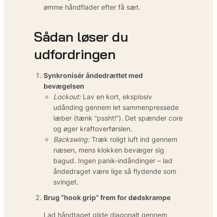
ømme håndflader efter få sæt.
Sådan løser du
udfordringen
Synkronisér åndedrættet med
bevægelsen
Lockout:
Lav en kort, eksplosiv
udånding gennem let sammenpressede
læber (tænk “pssht!”). Det spænder core
og øger kraftoverførslen.
Backswing:
Træk roligt luft ind gennem
næsen, mens klokken bevæger sig
bagud. Ingen panik-indåndinger – lad
åndedraget være lige så flydende som
svinget.
Brug “hook grip” frem for dødskrampe
Lad håndtaget glide diagonalt gennem