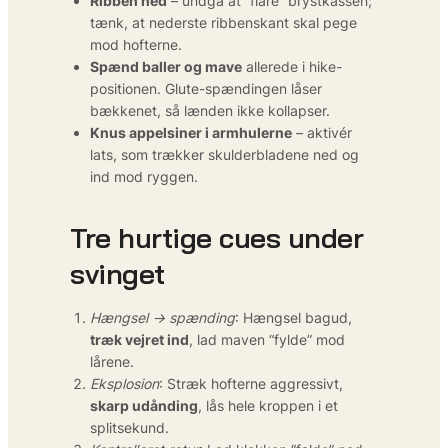
Ribben ned
– undgå at “flare” brystkassen;
tænk, at nederste ribbenskant skal pege
mod hofterne.
Spænd baller og mave
allerede i hike-
positionen. Glute-spændingen låser
bækkenet, så lænden ikke kollapser.
Knus appelsiner i armhulerne
– aktivér
lats, som trækker skulderbladene ned og
ind mod ryggen.
Tre hurtige cues under
svinget
Hængsel → spænding
: Hængsel bagud,
træk vejret ind
, lad maven “fylde” mod
lårene.
Eksplosion
: Stræk hofterne aggressivt,
skarp udånding
, lås hele kroppen i et
splitsekund.