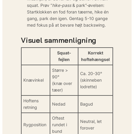
squat. Prøv “
hike-pass
& park”-øvelsen:
Startklokken en fod foran tæerne, hike én
gang, park den igen. Gentag 5-10 gange
med fokus på at bevare højt backswing.
Visuel sammenligning
Squat-
Korrekt
fejlen
hoftehængsel
Større >
Ca. 20-30°
90°
Knævinkel
(skinneben
(knæ over
lodrette)
tæer)
Hoftens
Nedad
Bagud
retning
Oftest
Neutral, let
Rygposition
rundet i
forover
bund