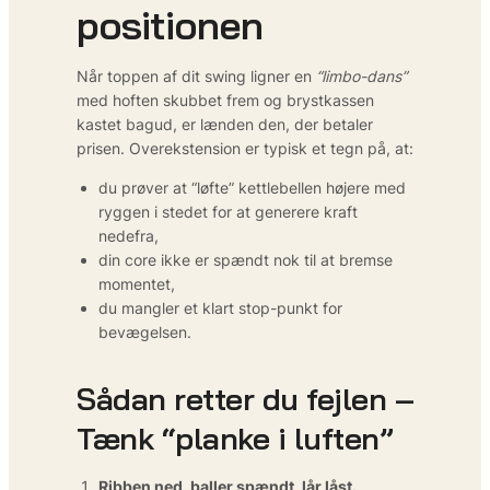
positionen
Når toppen af dit swing ligner en
“limbo-dans”
med hoften skubbet frem og brystkassen
kastet bagud, er lænden den, der betaler
prisen. Overekstension er typisk et tegn på, at:
du prøver at “løfte” kettlebellen højere med
ryggen i stedet for at generere kraft
nedefra,
din core ikke er spændt nok til at bremse
momentet,
du mangler et klart stop-punkt for
bevægelsen.
Sådan retter du fejlen –
Tænk “planke i luften”
Ribben ned, baller spændt, lår låst.