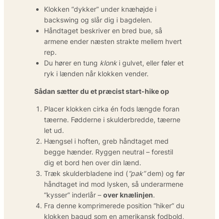
Klokken “dykker” under knæhøjde i
backswing og slår dig i bagdelen.
Håndtaget beskriver en bred bue, så
armene ender næsten strakte mellem hvert
rep.
Du hører en tung
klonk
i gulvet, eller føler et
ryk i lænden når klokken vender.
Sådan sætter du et præcist start-hike op
Placer klokken cirka én fods længde foran
tæerne. Fødderne i skulderbredde, tæerne
let ud.
Hængsel i hoften, greb håndtaget med
begge hænder. Ryggen neutral – forestil
dig et bord hen over din lænd.
Træk skulderbladene ind (
“pak”
dem) og før
håndtaget ind mod lysken, så underarmene
“kysser” inderlår –
over knælinjen
.
Fra denne komprimerede position “hiker” du
klokken bagud som en amerikansk fodbold,