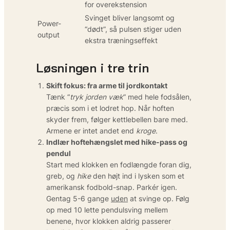
for over­ekstension
Svinget bliver langsomt og
Power-
“dødt”, så pulsen stiger uden
output
ekstra trænings­effekt
Løsningen i tre trin
Skift fokus: fra arme til jordkontakt
Tænk “
tryk jorden væk
” med hele fodsålen,
præcis som i et lodret hop. Når hoften
skyder frem, følger kettlebellen bare med.
Armene er intet andet end
kroge
.
Indlær hoftehængslet med hike-pass og
pendul
Start med klokken en fodlængde foran dig,
greb, og
hike
den højt ind i lysken som et
amerikansk fodbold-snap. Parkér igen.
Gentag 5-6 gange
uden
at svinge op. Følg
op med 10 lette pendulsving mellem
benene, hvor klokken aldrig passerer