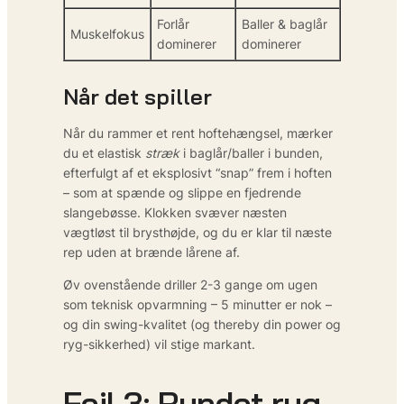
Forlår
Baller & baglår
Muskelfokus
dominerer
dominerer
Når det spiller
Når du rammer et rent hoftehængsel, mærker
du et elastisk
stræk
i baglår/baller i bunden,
efterfulgt af et eksplosivt “snap” frem i hoften
– som at spænde og slippe en fjedrende
slangebøsse. Klokken svæver næsten
vægtløst til brysthøjde, og du er klar til næste
rep uden at brænde lårene af.
Øv ovenstående driller 2-3 gange om ugen
som teknisk opvarmning – 5 minutter er nok –
og din swing-kvalitet (og thereby din power og
ryg-sikkerhed) vil stige markant.
Fejl 3: Rundet ryg