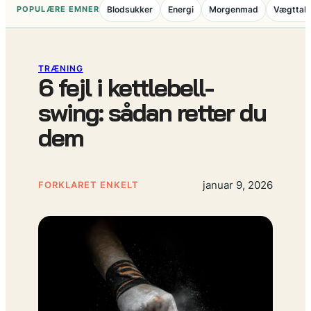
POPULÆRE EMNER
Blodsukker
Energi
Morgenmad
Vægttab
TRÆNING
6 fejl i kettlebell-
swing: sådan retter du
dem
januar 9, 2026
FORKLARET ENKELT