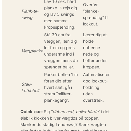
Lav 10 sek. hård
Overfør
planke → rejs dig
Plank-til-
“planke-
og lav 5 swings
swing
spænding” til
med samme
lockout.
kropsspænding.
Stå 30 cm fra
Lærer dig at
væggen, læn dig
holde
let frem og pres
ribbenne
Vægplanke
underarme ind i
nede og
væggen mens du
hofter under
spænder baller.
kroppen.
Parker bell’en 1 m
Automatiserer
foran dig efter
god lockout-
Stak-
hvert sæt, gå i
holdning
kettlebell
stram “militær-
uden
plankegang”.
overstræk.
Quick-cue:
Sig “
ribben ned, baller hårde
” i det
øjeblik klokken bliver vægtløs på toppen.
Mærker du stadig lændesvaj? Sænk vægten
eller farten, indtil linjen fra øre til ankel igen er