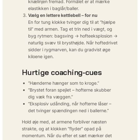
knælinjen fremad. Formålet er at mærke
elastikken i baglår/baller.
Vælg en lettere kettlebell – for nu
En for tung klokke tvinger dig til at “hjælpe
til” med armen. Tag et trin ned i vægt, og
byg rytmen: bagsving → hofteeksplosion →
naturlig svæv til brysthøjde. Når hofte­drivet
sidder i rygmarven, kan du gradvist øge
kiloene igen.
Hurtige coaching-cues
“Hænderne hænger som to kroge.”
“Brystet foran spejlet – hofterne skubber
dig væk fra væggen.”
“Eksplosiv udånding, når hofterne låser –
det tvinger spændingen ned i ballerne.”
Hold øje med, at armene forbliver næsten
strakte, og at klokken “flyder” opad på
momentum. Når du efter et sæt mærker det