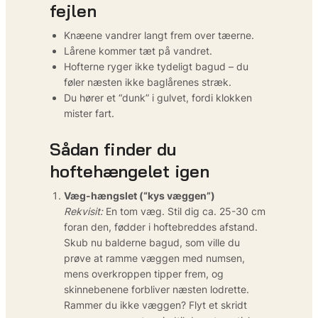
fejlen
Knæene vandrer langt frem over tæerne.
Lårene kommer tæt på vandret.
Hofterne ryger ikke tydeligt bagud – du
føler næsten ikke baglårenes stræk.
Du hører et “dunk” i gulvet, fordi klokken
mister fart.
Sådan finder du
hoftehængelet igen
Væg-hængslet (“kys væggen”)
Rekvisit:
En tom væg. Stil dig ca. 25-30 cm
foran den, fødder i hoftebreddes afstand.
Skub nu balderne bagud, som ville du
prøve at ramme væggen med numsen,
mens overkroppen tipper frem, og
skinnebenene forbliver næsten lodrette.
Rammer du ikke væggen? Flyt et skridt