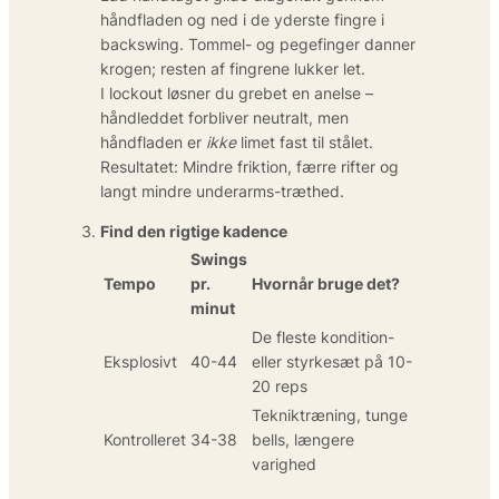
håndfladen og ned i de yderste fingre i
backswing. Tommel- og pegefinger danner
krogen; resten af fingrene lukker let.
I lockout løsner du grebet en anelse –
håndleddet forbliver neutralt, men
håndfladen er
ikke
limet fast til stålet.
Resultatet: Mindre friktion, færre rifter og
langt mindre underarms-træthed.
Find den rigtige kadence
Swings
Tempo
pr.
Hvornår bruge det?
minut
De fleste kondition-
Eksplosivt
40-44
eller styrkesæt på 10-
20 reps
Tekniktræning, tunge
Kontrolleret
34-38
bells, længere
varighed