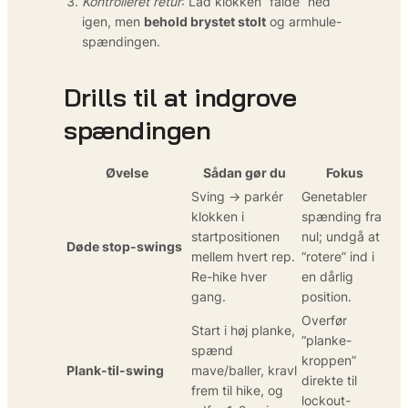
Kontrolleret retur
: Lad klokken “falde” ned
igen, men
behold brystet stolt
og armhule-
spændingen.
Drills til at indgrove
spændingen
Øvelse
Sådan gør du
Fokus
Sving → parkér
Genetabler
klokken i
spænding fra
startpositionen
nul; undgå at
Døde stop-swings
mellem hvert rep.
“rotere” ind i
Re-hike hver
en dårlig
gang.
position.
Overfør
Start i høj planke,
“planke-
spænd
kroppen”
Plank-til-swing
mave/baller, kravl
direkte til
frem til hike, og
lockout-