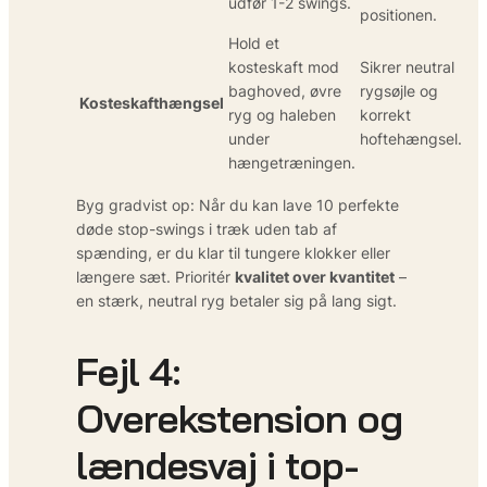
udfør 1-2 swings.
positionen.
Hold et
kosteskaft mod
Sikrer neutral
baghoved, øvre
rygsøjle og
Kosteskafthængsel
ryg og haleben
korrekt
under
hoftehængsel.
hængetræningen.
Byg gradvist op: Når du kan lave 10 perfekte
døde stop-swings i træk uden tab af
spænding, er du klar til tungere klokker eller
længere sæt. Prioritér
kvalitet over kvantitet
–
en stærk, neutral ryg betaler sig på lang sigt.
Fejl 4:
Overekstension og
lændesvaj i top-