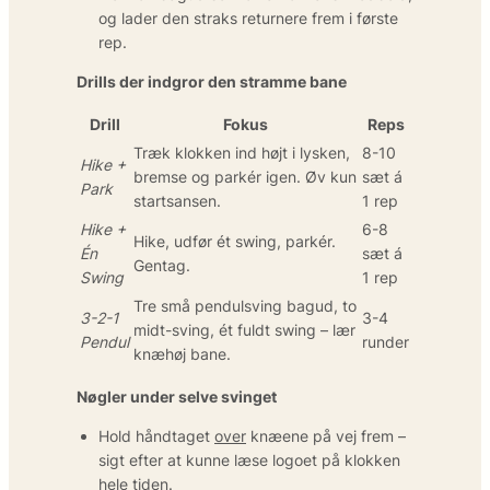
og lader den straks returnere frem i første
rep.
Drills der indgror den stramme bane
Drill
Fokus
Reps
Træk klokken ind højt i lysken,
8-10
Hike +
bremse og parkér igen. Øv kun
sæt á
Park
startsansen.
1 rep
Hike +
6-8
Hike, udfør ét swing, parkér.
Én
sæt á
Gentag.
Swing
1 rep
Tre små pendulsving bagud, to
3-2-1
3-4
midt-sving, ét fuldt swing – lær
Pendul
runder
knæhøj bane.
Nøgler under selve svinget
Hold håndtaget
over
knæene på vej frem –
sigt efter at kunne læse logoet på klokken
hele tiden.