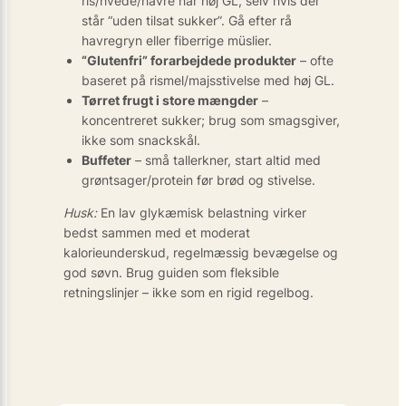
ris/hvede/havre har høj GL, selv hvis der
står “uden tilsat sukker”. Gå efter rå
havregryn eller fiberrige müslier.
“Glutenfri” forarbejdede produkter
– ofte
baseret på rismel/majsstivelse med høj GL.
Tørret frugt i store mængder
–
koncentreret sukker; brug som smagsgiver,
ikke som snackskål.
Buffeter
– små tallerkner, start altid med
grøntsager/protein før brød og stivelse.
Husk:
En lav glykæmisk belastning virker
bedst sammen med et moderat
kalorieunderskud, regelmæssig bevægelse og
god søvn. Brug guiden som fleksible
retningslinjer – ikke som en rigid regelbog.