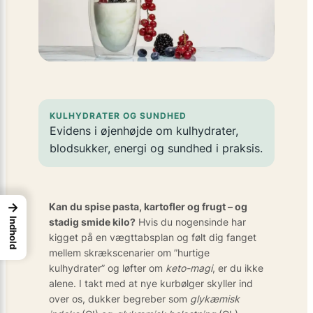
KULHYDRATER OG SUNDHED
Evidens i øjenhøjde om kulhydrater,
blodsukker, energi og sundhed i praksis.
→
Kan du spise pasta, kartofler og frugt – og
Indhold
stadig smide kilo?
Hvis du nogensinde har
kigget på en vægttabsplan og følt dig fanget
mellem skrækscenarier om ”hurtige
kulhydrater” og løfter om
keto-magi
, er du ikke
alene. I takt med at nye kurbølger skyller ind
over os, dukker begreber som
glykæmisk