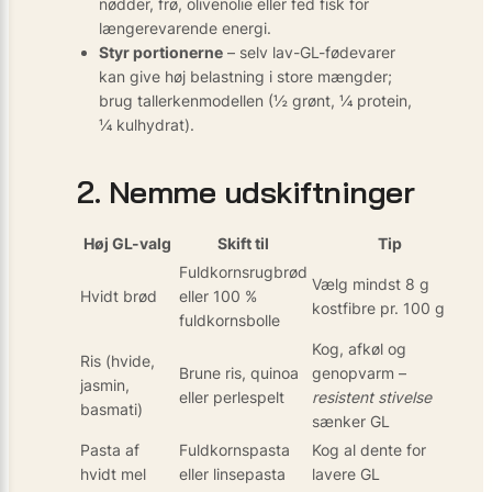
nødder, frø, olivenolie eller fed fisk for
længerevarende energi.
Styr portionerne
– selv lav-GL-fødevarer
kan give høj belastning i store mængder;
brug tallerkenmodellen (½ grønt, ¼ protein,
¼ kulhydrat).
2. Nemme udskiftninger
Høj GL-valg
Skift til
Tip
Fuldkornsrugbrød
Vælg mindst 8 g
Hvidt brød
eller 100 %
kostfibre pr. 100 g
fuldkornsbolle
Kog, afkøl og
Ris (hvide,
Brune ris, quinoa
genopvarm –
jasmin,
eller perlespelt
resistent stivelse
basmati)
sænker GL
Pasta af
Fuldkornspasta
Kog al dente for
hvidt mel
eller linsepasta
lavere GL