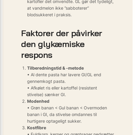
kartofler det omvendte. GL gør det tydeligt,
at vandmelon ikke ”sabboterer”
blodsukkeret i praksis.
Faktorer der påvirker
den glykæmiske
respons
Tilberedningstid & -metode
• Al dente pasta har lavere GI/GL end
gennemkogt pasta.
• Afkølet ris eller kartoffel (resistent
stivelse) sænker GI.
Modenhed
• Grøn banan < Gul banan < Overmoden
banan i GI, da stivelse omdannes til
hurtigere optageligt sukker.
Kostfibre
• Fuldkorn, kerner og grøntsager nedsætter