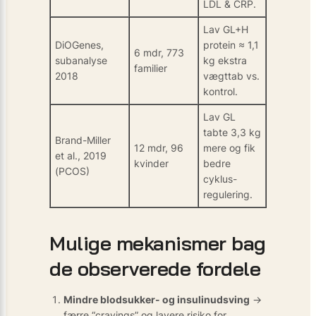
LDL & CRP.
Lav GL+H
DiOGenes,
protein ≈ 1,1
6 mdr, 773
subanalyse
kg ekstra
familier
2018
vægttab vs.
kontrol.
Lav GL
tabte 3,3 kg
Brand-Miller
12 mdr, 96
mere og fik
et al., 2019
kvinder
bedre
(PCOS)
cyklus-
regulering.
Mulige mekanismer bag
de observerede fordele
Mindre blodsukker- og insulinudsving
→
færre “cravings” og lavere risiko for