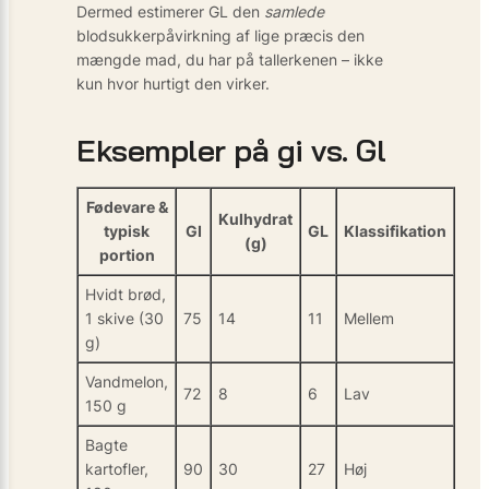
Dermed estimerer GL den
samlede
blodsukkerpåvirkning af lige præcis den
mængde mad, du har på tallerkenen – ikke
kun hvor hurtigt den virker.
Eksempler på gi vs. Gl
Fødevare &
Kulhydrat
typisk
GI
GL
Klassifikation
(g)
portion
Hvidt brød,
1 skive (30
75
14
11
Mellem
g)
Vandmelon,
72
8
6
Lav
150 g
Bagte
kartofler,
90
30
27
Høj