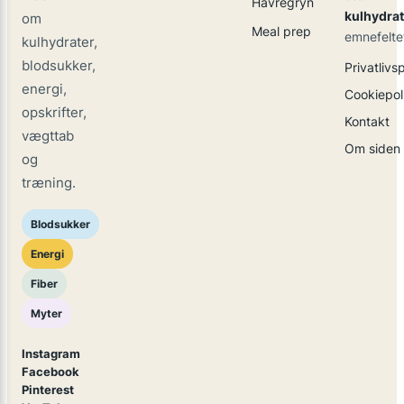
Havregryn
kulhydrat
om
Meal prep
emnefelte
kulhydrater,
blodsukker,
Privatlivsp
energi,
Cookiepoli
opskrifter,
Kontakt
vægttab
Om siden
og
træning.
Blodsukker
Energi
Fiber
Myter
Instagram
Facebook
Pinterest