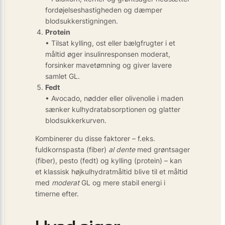
fordøjelseshastigheden og dæmper
blodsukkerstigningen.
Protein
• Tilsat kylling, ost eller bælgfrugter i et
måltid øger insulinresponsen moderat,
forsinker mavetømning og giver lavere
samlet GL.
Fedt
• Avocado, nødder eller olivenolie i maden
sænker kulhydratabsorptionen og glatter
blodsukkerkurven.
Kombinerer du disse faktorer – f.eks.
fuldkornspasta (fiber)
al dente
med grøntsager
(fiber), pesto (fedt) og kylling (protein) – kan
et klassisk højkulhydratmåltid blive til et måltid
med
moderat
GL og mere stabil energi i
timerne efter.