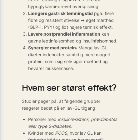
hypoglykæmi-drevet overspisning.
Længere gastrisk tømnings­tid
pga. flere
fibre og resistent stivelse → øget mæthed
(GLP-1, PYY) og lidt højere termisk effekt.
Lavere postprandiel inflammation
kan
gavne leptinfølsomhed og insulinfølsomhed.
Synergier med protein
: Mange lav-GL
diæter indeholder samtidig mere magert
protein, som i sig selv øger mæthed og
bevarer muskelmasse.
Hvem ser størst effekt?
Studier peger på, at følgende grupper
reagerer bedst på en lav-GL tilgang:
Personer med
insulinresistens, prædiabetes
eller type 2-diabetes
.
Kvinder med
PCOS
, hvor lav GL kan
forbedre både vægt og hormonprofil.