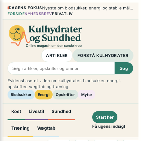
Spring
×
DAGENS FOKUS
Nyeste om blodsukker, energi og stabile måltider
til
FORSIDE
NYHEDSBREV
PRIVATLIV
indhold
ARTIKLER
FORSTÅ KULHYDRATER
Søg
Evidensbaseret viden om kulhydrater, blodsukker, energi,
opskrifter, vægttab og træning.
Blodsukker
Energi
Opskrifter
Myter
Kost
Livsstil
Sundhed
Start her
Få ugens indsigt
Træning
Vægttab