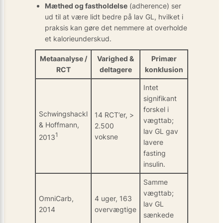
Mæthed og fastholdelse
(adherence) ser
ud til at være lidt bedre på lav GL, hvilket i
praksis kan gøre det nemmere at overholde
et kalorieunderskud.
Metaanalyse /
Varighed &
Primær
RCT
deltagere
konklusion
Intet
signifikant
forskel i
Schwingshackl
14 RCT’er, >
vægttab;
& Hoffmann,
2.500
lav GL gav
1
voksne
2013
lavere
fasting
insulin.
Samme
vægttab;
OmniCarb,
4 uger, 163
lav GL
2014
overvægtige
sænkede