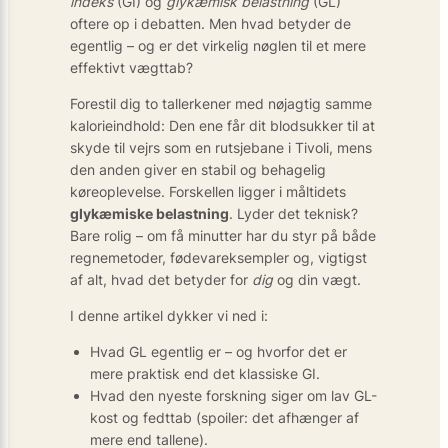
indeks
(GI) og
glykæmisk belastning
(GL)
oftere op i debatten. Men hvad betyder de
egentlig – og er det virkelig nøglen til et mere
effektivt vægttab?
Forestil dig to tallerkener med nøjagtig samme
kalorieindhold: Den ene får dit blodsukker til at
skyde til vejrs som en rutsjebane i Tivoli, mens
den anden giver en stabil og behagelig
køreoplevelse. Forskellen ligger i måltidets
glykæmiske belastning
. Lyder det teknisk?
Bare rolig – om få minutter har du styr på både
regnemetoder, fødevareksempler og, vigtigst
af alt, hvad det betyder for
dig
og din vægt.
I denne artikel dykker vi ned i:
Hvad GL egentlig er – og hvorfor det er
mere praktisk end det klassiske GI.
Hvad den nyeste forskning siger om lav GL-
kost og fedttab (spoiler: det afhænger af
mere end tallene).