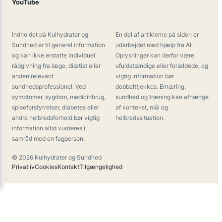
YouTube
Indholdet på Kulhydrater og
En del af artiklerne på siden er
Sundhed er til generel information
udarbejdet med hjælp fra AI.
og kan ikke erstatte individuel
Oplysninger kan derfor være
rådgivning fra læge, diætist eller
ufuldstændige eller forældede, og
anden relevant
vigtig information bør
sundhedsprofessionel. Ved
dobbelttjekkes. Ernæring,
symptomer, sygdom, medicinbrug,
sundhed og træning kan afhænge
spiseforstyrrelser, diabetes eller
af kontekst, mål og
andre helbredsforhold bør vigtig
helbredssituation.
information altid vurderes i
samråd med en fagperson.
© 2026 Kulhydrater og Sundhed
Privatliv
Cookies
Kontakt
Tilgængelighed