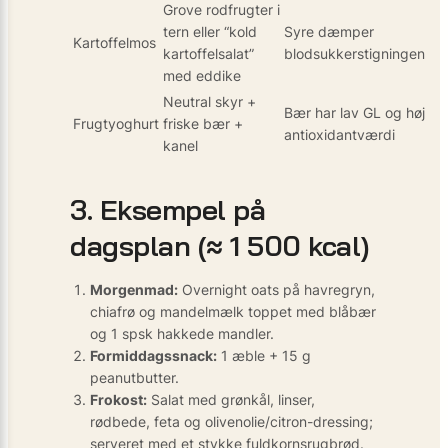
Grove rodfrugter i
tern eller “kold
Syre dæmper
Kartoffelmos
kartoffelsalat”
blodsukkerstigningen
med eddike
Neutral skyr +
Bær har lav GL og høj
Frugtyoghurt
friske bær +
antioxidantværdi
kanel
3. Eksempel på
dagsplan (≈ 1 500 kcal)
Morgenmad:
Overnight oats på havregryn,
chiafrø og mandelmælk toppet med blåbær
og 1 spsk hakkede mandler.
Formiddagssnack:
1 æble + 15 g
peanutbutter.
Frokost:
Salat med grønkål, linser,
rødbede, feta og olivenolie/citron-dressing;
serveret med et stykke fuldkornsrugbrød.