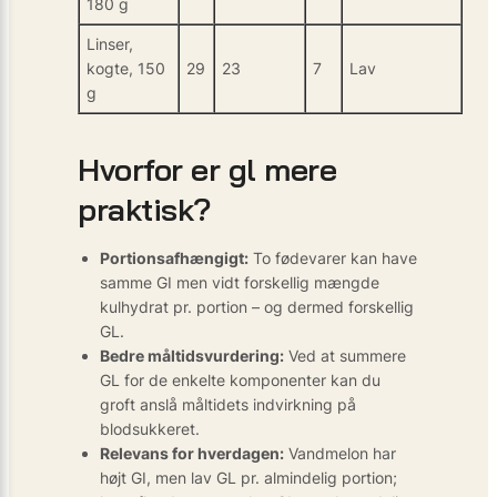
180 g
Linser,
kogte, 150
29
23
7
Lav
g
Hvorfor er gl mere
praktisk?
Portionsafhængigt:
To fødevarer kan have
samme GI men vidt forskellig mængde
kulhydrat pr. portion – og dermed forskellig
GL.
Bedre måltidsvurdering:
Ved at summere
GL for de enkelte komponenter kan du
groft anslå måltidets indvirkning på
blodsukkeret.
Relevans for hverdagen:
Vandmelon har
højt GI, men lav GL pr. almindelig portion;