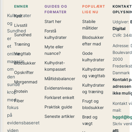
EMNER
GUIDES OG
POPULÆRT
KONTAKT
FORMATER
LIGE NU
OPLYSNI
Kulhydrater
Kost
Start her
Stabile
Udgiver:
og
Livsstil
måltider
Digital
Sundhed
Forstå
Sundhed
CVR: 344
kulhydrater
Blodsukker
er
efter mad
Træning
Adresse: 
et
Myte eller
Boulevard
nuance?
Gode
online
Vægttab
2000
kulhydrater
magasin
Kulhydrat-
Blodsukker
Frederiks
om
kompasset
Kulhydrater
Opskrifter
Danmark
og vægttab
den
Måltidsbalancer
Kontakt p
Morgenmad
sunde
Kulhydrater
adressen 
Evidensniveau
Protein
og træning
krop
ikke muli
Forklaret enkelt
med
Fiber
Frugt og
Kontakt vi
Praktisk guide
fokus
blodsukker
mail:
på
Seneste artikler
Brød og
bggd@bg
evidensbaseret
vægt
Skriv venl
viden
att: