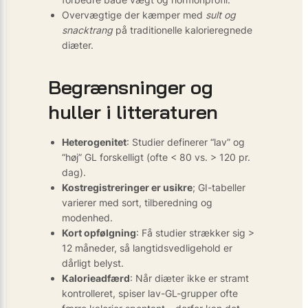
Overvægtige der kæmper med
sult og
snacktrang
på traditionelle kalorieregnede
diæter.
Begrænsninger og
huller i litteraturen
Heterogenitet
: Studier definerer “lav” og
“høj” GL forskelligt (ofte < 80 vs. > 120 pr.
dag).
Kostregistreringer er usikre
; GI-tabeller
varierer med sort, tilberedning og
modenhed.
Kort opfølgning
: Få studier strækker sig >
12 måneder, så langtidsvedligehold er
dårligt belyst.
Kalorieadfærd
: Når diæter ikke er stramt
kontrolleret, spiser lav-GL-grupper ofte