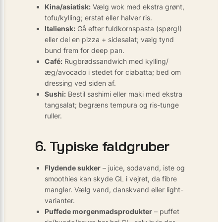
Kina/asiatisk:
Vælg wok med ekstra grønt,
tofu/kylling; erstat eller halver ris.
Italiensk:
Gå efter fuldkornspasta (spørg!)
eller del en pizza + sidesalat; vælg tynd
bund frem for deep pan.
Café:
Rugbrødssandwich med kylling/
æg/avocado i stedet for ciabatta; bed om
dressing ved siden af.
Sushi:
Bestil sashimi eller maki med ekstra
tangsalat; begræns tempura og ris-tunge
ruller.
6. Typiske faldgruber
Flydende sukker
– juice, sodavand, iste og
smoothies kan skyde GL i vejret, da fibre
mangler. Vælg vand, danskvand eller light-
varianter.
Puffede morgenmadsprodukter
– puffet