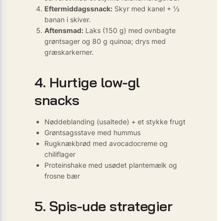
Eftermiddagssnack:
Skyr med kanel + ½
banan i skiver.
Aftensmad:
Laks (150 g) med ovnbagte
grøntsager og 80 g quinoa; drys med
græskarkerner.
4. Hurtige low-gl
snacks
Nøddeblanding (usaltede) + et stykke frugt
Grøntsagsstave med hummus
Rugknækbrød med avocadocreme og
chiliflager
Proteinshake med usødet plantemælk og
frosne bær
5. Spis-ude strategier