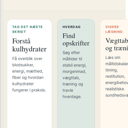
TAG DET NÆSTE
HVERDAG
VIDERE
SKRIDT
LÆSNING
Find
Forstå
Vægtta
opskrifter
og træn
kulhydrater
Søg efter
Læs om
Få overblik over
måltider til
måltidsbala
blodsukker,
stabil energi,
timing,
energi, mæthed,
morgenmad,
restitution,
fiber og hvordan
vægttab,
energibeho
kulhydrater
træning og
realistiske
fungerer i praksis.
travle
sundhedsva
hverdage.