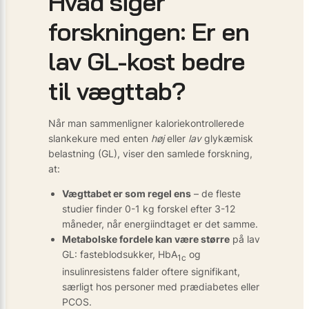
Hvad siger
forskningen: Er en
lav GL-kost bedre
til vægttab?
Når man sammenligner kaloriekontrollerede
slankekure med enten
høj
eller
lav
glykæmisk
belastning (GL), viser den samlede forskning,
at:
Vægttabet er som regel ens
– de fleste
studier finder 0-1 kg forskel efter 3-12
måneder, når energiindtaget er det samme.
Metabolske fordele kan være større
på lav
GL: fasteblodsukker, HbA
og
1c
insulinresistens falder oftere signifikant,
særligt hos personer med prædiabetes eller
PCOS.