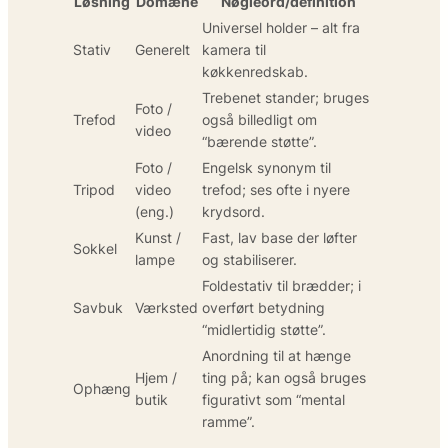
Løsning
Domæne
Nøgleord/definition
Universel holder – alt fra
Stativ
Generelt
kamera til
køkkenredskab.
Trebenet stander; bruges
Foto /
Trefod
også billedligt om
video
“bærende støtte”.
Foto /
Engelsk synonym til
Tripod
video
trefod; ses ofte i nyere
(eng.)
krydsord.
Kunst /
Fast, lav base der løfter
Sokkel
lampe
og stabiliserer.
Foldestativ til brædder; i
Savbuk
Værksted
overført betydning
“midlertidig støtte”.
Anordning til at hænge
Hjem /
ting på; kan også bruges
Ophæng
butik
figurativt som “mental
ramme”.