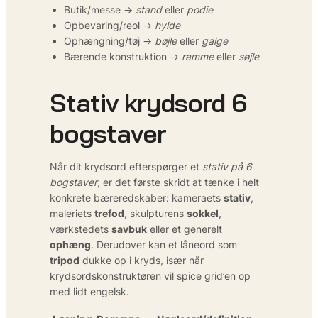
Butik/messe →
stand
eller
podie
Opbevaring/reol →
hylde
Ophængning/tøj →
bøjle
eller
galge
Bærende konstruktion →
ramme
eller
søjle
Stativ krydsord 6
bogstaver
Når dit krydsord efterspørger et
stativ på 6
bogstaver
, er det første skridt at tænke i helt
konkrete bæreredskaber: kameraets
stativ
,
maleriets
trefod
, skulpturens
sokkel
,
værkstedets
savbuk
eller et generelt
ophæng
. Derudover kan et låneord som
tripod
dukke op i kryds, især når
krydsordskonstruktøren vil spice grid’en op
med lidt engelsk.