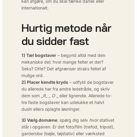
kan afgøre, om du skal tænke dansk eller
internationalt.
Hurtig metode når
du sidder fast
1) Tæl bogstaver
– begynd altid med den
mekaniske del: hvor mange felter er der?
Seks? Otte? Det afgrænser straks feltet af
mulige ord.
2) Placer kendte kryds
– udfyld de bogstaver
du allerede har fra andre ledetråde, og skriv
dem som
_R_ _ O _
eller lignende. Allerede to-
tre faste bogstaver kan udelukke et halvt
dusin ellers oplagte løsninger.
3) Vælg domæne
: spørg dig selv
hvor
stativet
står i opgaven. Er det foto/film (trefod, tripod),
garderobe (bøjle, tøjstativ) eller værksted