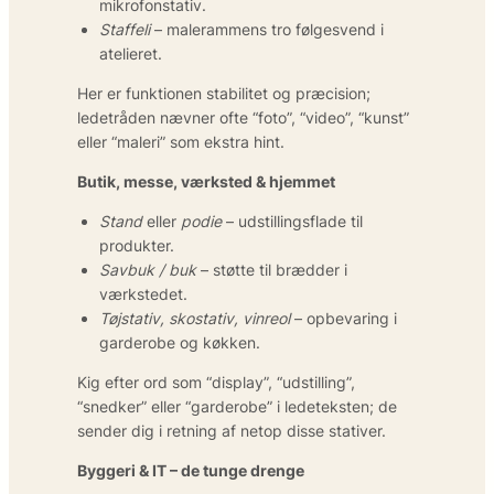
mikrofonstativ.
Staffeli
– male­rammens tro følgesvend i
atelieret.
Her er funktionen stabilitet og præcision;
ledetråden nævner ofte “foto”, “video”, “kunst”
eller “maleri” som ekstra hint.
Butik, messe, værksted & hjemmet
Stand
eller
podie
– udstillings­flade til
produkter.
Savbuk / buk
– støtte til brædder i
værkstedet.
Tøjstativ, skostativ, vinreol
– opbevaring i
garderobe og køkken.
Kig efter ord som “display”, “udstilling”,
“snedker” eller “garderobe” i ledeteksten; de
sender dig i retning af netop disse stativer.
Byggeri & IT – de tunge drenge