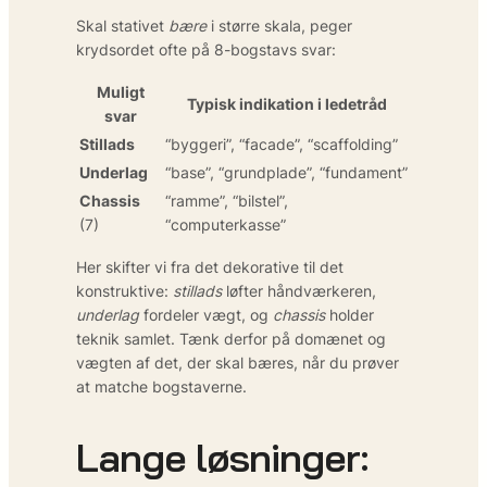
Skal stativet
bære
i større skala, peger
krydsordet ofte på 8-bogstavs svar:
Muligt
Typisk indikation i ledetråd
svar
Stillads
“byggeri”, “facade”, “scaffolding”
Underlag
“base”, “grundplade”, “fundament”
Chassis
“ramme”, “bilstel”,
(7)
“computerkasse”
Her skifter vi fra det dekorative til det
konstruktive:
stillads
løfter håndværkeren,
underlag
fordeler vægt, og
chassis
holder
teknik samlet. Tænk derfor på domænet og
vægten af det, der skal bæres, når du prøver
at matche bogstaverne.
Lange løsninger: