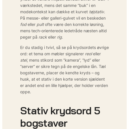
værkstedet, mens det samme “buk” i en
modekontekst kan dække et kurvet
tøjstativ
.
På messe- eller galleri-gulvet vil en beskeden
fod
eller
pult
ofte være den korrekte løsning,
mens tech-orienterede ledetråde næsten altid
peger på
rack
eller
rig
.
Er du stadig i tvivl, så se på krydsordets øvrige
ord: et tema om møbler signalerer
reol
eller
stel
, mens stikord som “kamera”, “lyd” eller
“server” er sikre tegn på de engelske lån. Tæl
bogstaverne, placer de kendte kryds – og
husk, at et stativ i den korte version sjældent
er andet end en lille hjælper, der holder verden
oppe.
Stativ krydsord 5
bogstaver