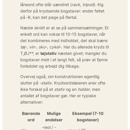
låneord ofte står uændret (
rack
,
tripod
). Kig
derfor på krydsende bogstaver: ender feltet
på ‑R, kan det pege på flertal.
Næste skridt er at se på sammensætninger. Et
enkelt ord kan vokse til 10-15 bogstaver, når
det kombineres med indholdet, det skal bære:
tøj-
,
vin-
,
sko-
,
cykel-
. Har du allerede kryds til
T_ØJ**
, er
tøjstativ
næsten givet; mangler du
bogstaver midt i et langt felt, så prøv at fjerne
forleddet og arbejd dig tilbage.
Overvej også, om konstruktionen egentlig
slutter på
-stativ
. Krydsordsløseren aner ofte
ikke forskel på et
stativ
og en
holder
, men
antallet af bogstaver gør. Her er typiske
alternativer:
Bærende
Mulige
Eksempel (7-10
ord
endelser
bogstaver)
-reol / -