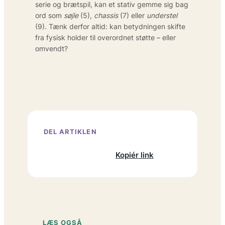
serie og brætspil, kan et stativ gemme sig bag
ord som
søjle
(5),
chassis
(7) eller
understel
(9). Tænk derfor altid: kan betydningen skifte
fra fysisk holder til overordnet støtte – eller
omvendt?
DEL ARTIKLEN
Facebook
X
LinkedIn
Kopiér link
LÆS OGSÅ