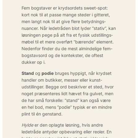
Fem bogstaver er krydsordets sweet-spot:
kort nok til at passe mange steder i gitteret,
men langt nok til at give flere betydnings­
nuancer. Når ledetråden blot lyder “stativ”, kan
løsningen pege på alt fra et fysisk udstillings­
møbel til et mere overført “bærende” element.
Nedenfor finder du de mest almindelige fem-
bogstavs­ord og de kontekster, de oftest
dukker op i.
Stand
og
podie
bruges hyppigt, når krydset
handler om butikker, messer eller kunst­
udstillinger. Begge ord beskriver et sted, hvor
noget præsenteres lidt hævet fra gulvet, men
de har små forskelle: “stand” kan også være
en hel bod, mens “podie” typisk er en mindre
plint til én genstand.
Hylde
er den oplagte løsning, hvis andre
ledetråde antyder opbevaring eller reoler. En