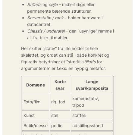
Stillads
og
søjle
– midlertidige eller
permanente bærende strukturer.
Serverstativ / rack
– holder hardware i
datacentret.
Chassis / understel
– den “usynlige” ramme i
alt fra biler til møbler.
Her skifter “stativ” fra lille holder til hele
skelettet, og ordet kan stå i både konkret og
figurativ betydning: et “stærkt
stillads
for
argumenterne” er f.eks. en hyppig metafor.
Korte
Lange
Domæne
svar
svar/komposita
kamerastativ,
Foto/film
rig, fod
tripod
Kunst
stel
staffeli
Butik/messe
podie
udstillingsstand