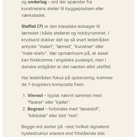
og
underlag
– ord der spænder fra
kunstnerens atelier til byggepladsen eller
værkstedet.
Staffeli (7)
er den klassiske ledsager til
lærredet i både atelieret og hobbyrummet. I
krydsord dukker det op så snart ledetråden
antyder “maleri”, “lærred”, “kunstner” eller
“male-stativ”. Vær opmærksom på, at
easel
kan forekomme i engelske puslespil, men i
danske ordgåder er det næsten altid
staffeli
.
Har ledetråden fokus på
opbevaring
, kommer
de 7-bogstavs komposita frem:
Vinreol
– typisk nævnt sammen med
“flasker” eller “kjeller”.
Bogreol
– forbindes med “læsestof”,
“bibliotek” eller blot “reol”.
Begge ord slutter på
-reol
, hvilket signalerer
hyldestruktur snarere end fritstående stel.