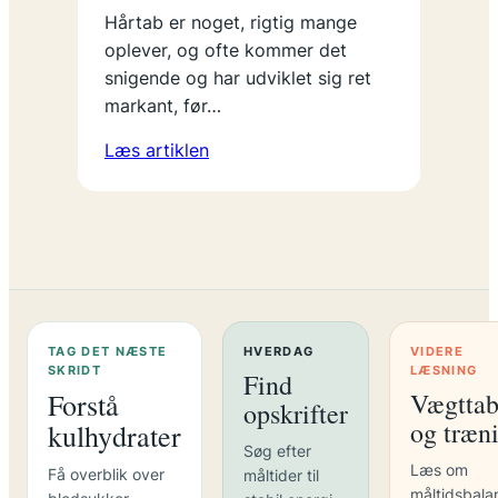
Hårtab er noget, rigtig mange
oplever, og ofte kommer det
snigende og har udviklet sig ret
markant, før…
Læs artiklen
TAG DET NÆSTE
HVERDAG
VIDERE
SKRIDT
LÆSNING
Find
Forstå
Vægtta
opskrifter
og træn
kulhydrater
Søg efter
Læs om
Få overblik over
måltider til
måltidsbala