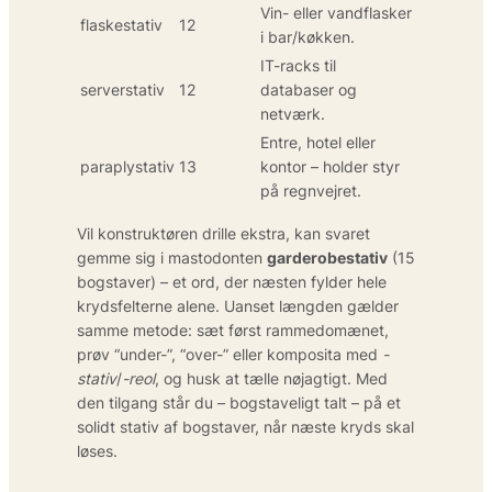
Vin- eller vandflasker
flaskestativ
12
i bar/køkken.
IT-racks til
serverstativ
12
databaser og
netværk.
Entre, hotel eller
paraplystativ
13
kontor – holder styr
på regnvejret.
Vil konstruktøren drille ekstra, kan svaret
gemme sig i mastodonten
garderobestativ
(15
bogstaver) – et ord, der næsten fylder hele
krydsfelterne alene. Uanset længden gælder
samme metode: sæt først rammedomænet,
prøv “under-”, “over-” eller komposita med
-
stativ
/
-reol
, og husk at tælle nøjagtigt. Med
den tilgang står du – bogstaveligt talt – på et
solidt stativ af bogstaver, når næste kryds skal
løses.