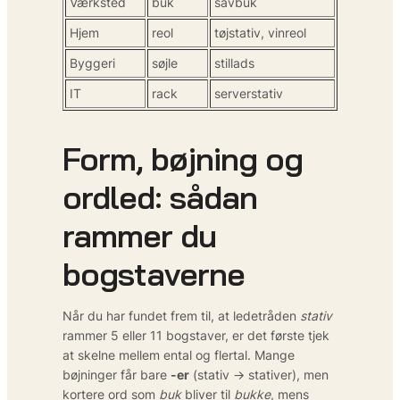
Værksted
buk
savbuk
Hjem
reol
tøjstativ, vinreol
Byggeri
søjle
stillads
IT
rack
serverstativ
Form, bøjning og
ordled: sådan
rammer du
bogstaverne
Når du har fundet frem til, at ledetråden
stativ
rammer 5 eller 11 bogstaver, er det første tjek
at skelne mellem ental og flertal. Mange
bøjninger får bare
-er
(stativ → stativer), men
kortere ord som
buk
bliver til
bukke
, mens