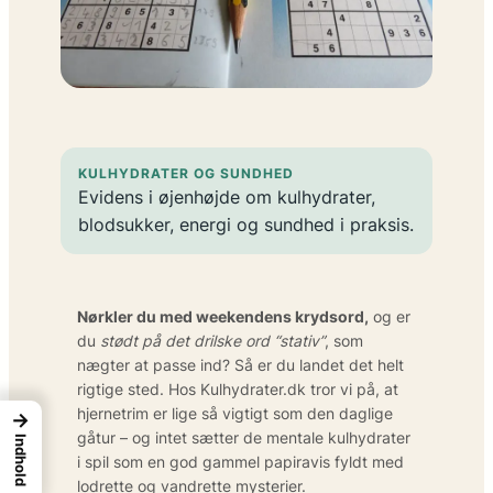
KULHYDRATER OG SUNDHED
Evidens i øjenhøjde om kulhydrater,
blodsukker, energi og sundhed i praksis.
Nørkler du med weekendens krydsord,
og er
du
stødt på det drilske ord “stativ”
, som
nægter at passe ind? Så er du landet det helt
rigtige sted. Hos Kulhydrater.dk tror vi på, at
hjernetrim er lige så vigtigt som den daglige
→
gåtur – og intet sætter de mentale kulhydrater
Indhold
i spil som en god gammel papir­avis fyldt med
lodrette og vandrette mysterier.