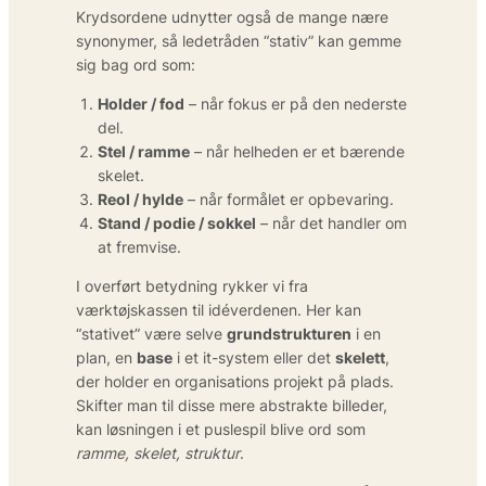
Krydsordene udnytter også de mange nære
synonymer, så ledetråden “stativ” kan gemme
sig bag ord som:
Holder / fod
– når fokus er på den nederste
del.
Stel / ramme
– når helheden er et bærende
skelet.
Reol / hylde
– når formålet er opbevaring.
Stand / podie / sokkel
– når det handler om
at fremvise.
I overført betydning rykker vi fra
værktøjskassen til idé­verdenen. Her kan
“stativet” være selve
grund­strukturen
i en
plan, en
base
i et it-system eller det
skelett
,
der holder en organisations projekt på plads.
Skifter man til disse mere abstrakte billeder,
kan løsningen i et puslespil blive ord som
ramme, skelet, struktur
.