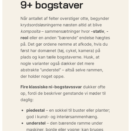
9+ bogstaver
Når antallet af felter overstiger otte, begynder
krydsordsløsningerne næsten altid at blive
komposita
– sammensætninger hvor
-stativ
,
-
reol
eller en anden “bærende” endelse hægtes
på. Det gør ordene nemme at afkode, hvis du
først har domænet (tøj, cykel, kamera) på
plads og kan tælle bogstaverne. Husk, at
nogle varianter også dækker det mere
abstrakte “understel” – altså selve rammen,
der holder noget oppe.
Fire klassiske ni-bogstavssvar
dukker ofte
op, fordi de beskriver genstande vi møder til
daglig:
piedestal
– en sokkel til buster eller planter;
god i kunst- og interiørsammenhæng.
understel
– den bærende ramme under
maskiner, borde eller vogne; kan bruges