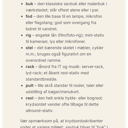
buk
– den klassiske savbuk eller malerbuk i
værkstedet; står oftest alene eller i par.
fod
– den lille base til en lampe, mikrofon
eller flagstang; god som overgang fra
lodret til vandret.
rig
– engelsk lån (film/foto-rig); mini-stativ
til kameraer, lys eller mikrofoner.
stel
– det bærende skelet i møbler, cykler
m.m.; bruges også figurativt om en
overordnet ramme.
rack
– lånord fra IT og musik: server-rack,
lyd-rack; et åbent reol-stativ med
standardbredde.
pult
– lille skrå stander til noder, taler eller
udstilling af bøger/menukort.
reol
– den helt enkle hylde- eller bogreol;
krydsordet vender ofte tilbage til dette
allround-stativ.
Vær opmærksom på, at krydsordsskribenter
ynder at variere miljøet:
savbuk
bliver til “buk” i