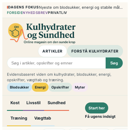
Spring
DAGENS FOKUS
Nyeste om blodsukker, energi og stabile måltider
til
FORSIDE
NYHEDSBREV
PRIVATLIV
indhold
ARTIKLER
FORSTÅ KULHYDRATER
Søg
Evidensbaseret viden om kulhydrater, blodsukker, energi,
opskrifter, vægttab og træning.
Blodsukker
Energi
Opskrifter
Myter
Kost
Livsstil
Sundhed
Start her
Få ugens indsigt
Træning
Vægttab