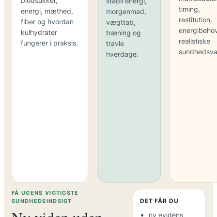
blodsukker,
stabil energi,
timing,
energi, mæthed,
morgenmad,
restitution,
fiber og hvordan
vægttab,
energibeho
kulhydrater
træning og
realistiske
fungerer i praksis.
travle
sundhedsva
hverdage.
FÅ UGENS VIGTIGSTE
DET FÅR DU
SUNDHEDSINDSIGT
ny evidens