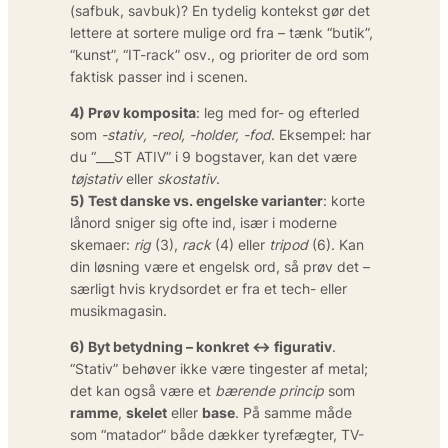
(safbuk, savbuk)? En tydelig kontekst gør det
lettere at sortere mulige ord fra – tænk “butik”,
“kunst”, “IT-rack” osv., og prioriter de ord som
faktisk passer ind i scenen.
4) Prøv komposita
: leg med for- og efterled
som
-stativ, -reol, -holder, -fod
. Eksempel: har
du “___ST ATIV” i 9 bogstaver, kan det være
tøjstativ
eller
skostativ
.
5) Test danske vs. engelske varianter
: korte
lånord sniger sig ofte ind, især i moderne
skemaer:
rig
(3),
rack
(4) eller
tripod
(6). Kan
din løsning være et engelsk ord, så prøv det –
særligt hvis krydsordet er fra et tech- eller
musikmagasin.
6) Byt betydning – konkret ↔ figurativ
.
“Stativ” behøver ikke være tingester af metal;
det kan også være et
bærende princip
som
ramme
,
skelet
eller
base
. På samme måde
som “matador” både dækker tyrefægter, TV-