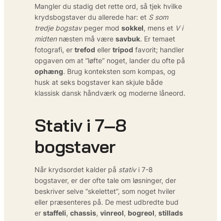
Mangler du stadig det rette ord, så tjek hvilke
krydsbogstaver du allerede har: et
S som
tredje bogstav
peger mod
sokkel
, mens et
V i
midten
næsten må være
savbuk
. Er temaet
fotografi, er
trefod
eller
tripod
favorit; handler
opgaven om at “løfte” noget, lander du ofte på
ophæng
. Brug konteksten som kompas, og
husk at seks bogstaver kan skjule både
klassisk dansk håndværk og moderne låneord.
Stativ i 7–8
bogstaver
Når krydsordet kalder på
stativ
i 7-8
bogstaver, er der ofte tale om løsninger, der
beskriver selve “skelettet”, som noget hviler
eller præsenteres på. De mest udbredte bud
er
staffeli
,
chassis
,
vinreol
,
bogreol
,
stillads