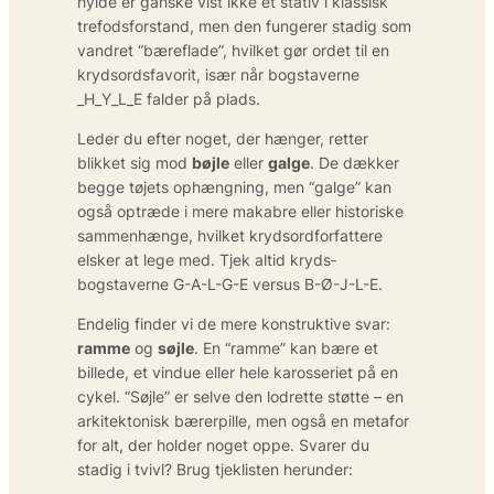
hylde er ganske vist ikke et stativ i klassisk
trefods­forstand, men den fungerer stadig som
vandret “bære­flade”, hvilket gør ordet til en
krydsords­favorit, især når bogstaverne
_H_Y_L_E falder på plads.
Leder du efter noget, der hænger, retter
blikket sig mod
bøjle
eller
galge
. De dækker
begge tøjets ophængning, men “galge” kan
også optræde i mere makabre eller historiske
sammen­hænge, hvilket krydsord­forfattere
elsker at lege med. Tjek altid kryds­
bogstaverne G-A-L-G-E versus B-Ø-J-L-E.
Endelig finder vi de mere konstruktive svar:
ramme
og
søjle
. En “ramme” kan bære et
billede, et vindue eller hele karosseriet på en
cykel. “Søjle” er selve den lodrette støtte – en
arkitektonisk bærerpille, men også en metafor
for alt, der holder noget oppe. Svarer du
stadig i tvivl? Brug tjeklisten herunder: