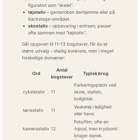
figurativt som “skelet”.
tøjstativ
– garderoben derhjemme eller på
backstage-området.
skostativ
– opbevaring i entreen; passer
ofte sammen med “tøjstativ”.
Går opgaven til 11-13 bogstaver, får du et
større udvalg – stadig konkrete, men i meget
forskellige domæner:
Antal
Ord
Typisk brug
bogstaver
Parkeringsplads ved
cykelstativ
11
skole, station,
boligblok.
Vasketøj i lejlighed
tørrestativ
11
eller have.
Foto/film; ofte en
kamerastativ
12
tripod
, men krydsord
bruger dansk.