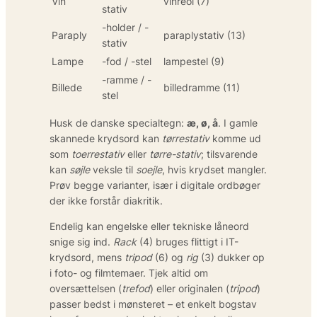
Vin
vinreol (7)
stativ
-holder / -
Paraply
paraplystativ (13)
stativ
Lampe
-fod / -stel
lampestel (9)
-ramme / -
Billede
billedramme (11)
stel
Husk de danske specialtegn:
æ, ø, å
. I gamle
skannede krydsord kan
tørrestativ
komme ud
som
toerrestativ
eller
tørre-stativ
; tilsvarende
kan
søjle
veksle til
soejle
, hvis krydset mangler.
Prøv begge varianter, især i digitale ordbøger
der ikke forstår diakritik.
Endelig kan engelske eller tekniske låneord
snige sig ind.
Rack
(4) bruges flittigt i IT-
krydsord, mens
tripod
(6) og
rig
(3) dukker op
i foto- og filmtemaer. Tjek altid om
oversættelsen (
trefod
) eller originalen (
tripod
)
passer bedst i mønsteret – et enkelt bogstav