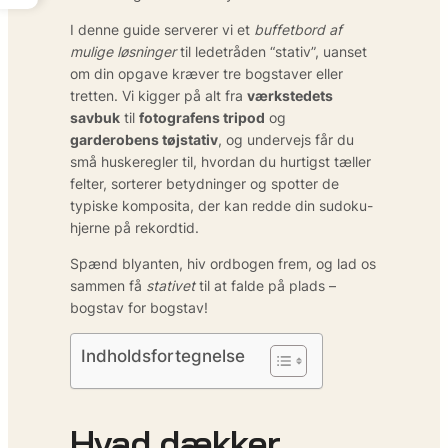
I denne guide serverer vi et
buffetbord af
mulige løsninger
til ledetråden “stativ”, uanset
om din opgave kræver tre bogstaver eller
tretten. Vi kigger på alt fra
værkstedets
savbuk
til
fotografens tripod
og
garderobens tøjstativ
, og undervejs får du
små huskeregler til, hvordan du hurtigst tæller
felter, sorterer betydninger og spotter de
typiske komposita, der kan redde din sudoku-
hjerne på rekordtid.
Spænd blyanten, hiv ordbogen frem, og lad os
sammen få
stativet
til at falde på plads –
bogstav for bogstav!
Indholdsfortegnelse
Hvad dækker