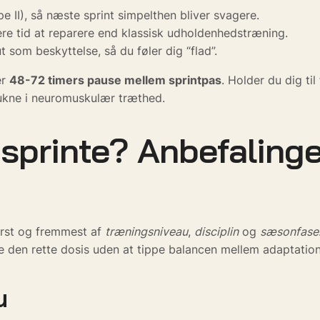
e II), så næste sprint simpelthen bliver svagere.
ere tid at reparere end klassisk udholdenhedstræning.
 som beskyttelse, så du føler dig “flad”.
er
48-72 timers pause mellem sprintpas
. Holder du dig ti
rukne i neuromuskulær træthed.
 sprinte? Anbefalinge
ørst og fremmest af
træningsniveau
,
disciplin
og
sæsonfase
 den rette dosis uden at tippe balancen mellem adaptation
u