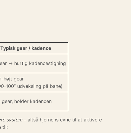
Typisk gear / kadence
ear → hurtig kadencestigning
-højt gear
90-100” udveksling på bane)
 gear, holder kadencen
re system
– altså hjernens evne til at aktivere
til: