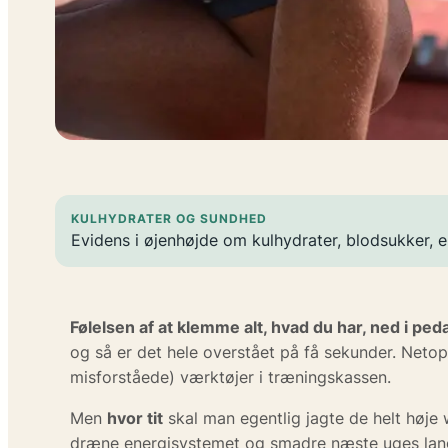
KULHYDRATER OG SUNDHED
Evidens i øjenhøjde om kulhydrater, blodsukker, e
Følelsen af at klemme alt, hvad du har, ned i pe
og så er det hele overstået på få sekunder. Neto
misforståede) værktøjer i træningskassen.
Men
hvor tit
skal man egentlig jagte de helt høje w
dræne energisystemet og smadre næste uges lange 