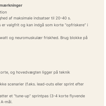
mærkninger
tion
ghed af maksimale indsatser til 20-40 s.
er valgfrit og kan indgå som korte “opfriskere” i
pwatt og neuromuskulær friskhed. Brug blokke på
 korte, og hovedvægten ligger på teknik
ke scenarier (f.eks. lead-outs eller sprint efter
atter et “tune-up” sprintpas (3-4 korte flyvende
 A-mål.