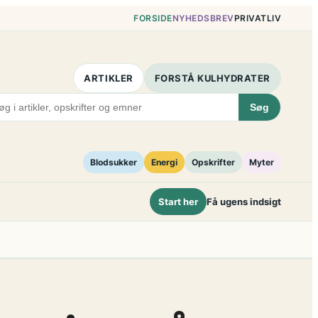
FORSIDE
NYHEDSBREV
PRIVATLIV
ARTIKLER
FORSTÅ KULHYDRATER
Søg
Blodsukker
Energi
Opskrifter
Myter
Start her
Få ugens indsigt