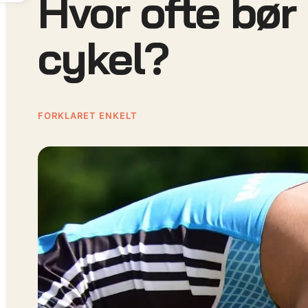
Hvor ofte bør
cykel?
FORKLARET ENKELT