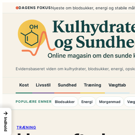
Spring
DAGENS FOKUS
Nyeste om blodsukker, energi og stabile mål
til
indhold
Evidensbaseret viden om kulhydrater, blodsukker, energi, opskr
Kost
Livsstil
Sundhed
Træning
Vægttab
POPULÆRE EMNER
Blodsukker
Energi
Morgenmad
Væg
→
Indhold
TRÆNING