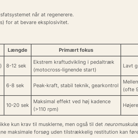
fosfatsystemet når at regenerere.
s) for at bevare eksplosivitet.
Længde
Primært fokus
Ekstrem kraftudvikling i pedaltræk
)
8-12 sek
Lavt g
(motocross-lignende start)
Mellem
6-8 sek
Peak-kraft, stabil teknik, gearkontrol
(ofte 
Maksimal effekt ved høj kadence
10-20 sek
Højere
(>110 rpm)
ikke kun krav til musklerne, men også til det
neuromuskulæ
ne maksimale forsøg uden tilstrækkelig restitution kan føre 