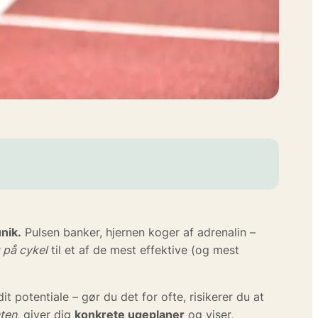
nik.
Pulsen banker, hjernen koger af adrenalin –
 på cykel
til et af de mest effektive (og mest
t potentiale – gør du det for ofte, risikerer du at
nten
, giver dig
konkrete ugeplaner
og viser,