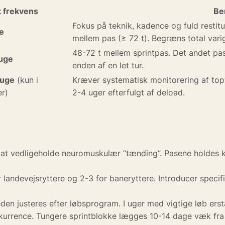
t frekvens
Be
Fokus på teknik, kadence og fuld restitu
ge
mellem pas (≥ 72 t). Begræns total vari
48-72 t mellem sprintpas. Det andet pas 
 uge
enden af en let tur.
 uge
(kun i
Kræver systematisk monitorering af to
er)
2-4 uger efterfulgt af deload.
for at vedligeholde neuromuskulær “tænding”. Pasene holdes
r landevejsryttere og 2-3 for baneryttere. Introducer specifik
den justeres efter løbsprogram. I uger med vigtige løb erst
kurrence. Tungere sprintblokke lægges 10-14 dage væk fra