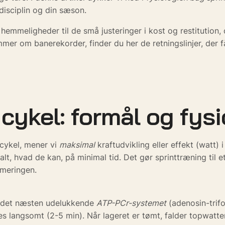
disciplin og din sæson.
hemmeligheder til de små justeringer i kost og restitution,
er om banerekorder, finder du her de retningslinjer, der får
cykel: formål og fysi
 cykel, mener vi
maksimal
kraftudvikling eller effekt (watt) 
lt, hvad de kan, på minimal tid. Det gør sprinttræning til e
meringen.
er det næsten udelukkende
ATP-PCr-systemet
(adenosin-trifo
s langsomt (2-5 min). Når lageret er tømt, falder topwatten