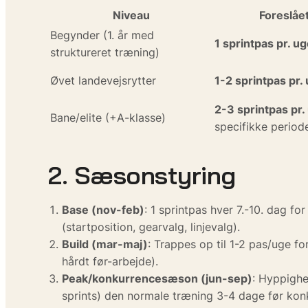
Niveau
Foreslåe
Begynder (1. år med
1 sprintpas pr. u
struktureret træning)
Øvet landevejsrytter
1-2 sprintpas pr.
2-3 sprintpas pr.
Bane/elite (+A-klasse)
specifikke period
2. Sæsonstyring
Base (nov-feb)
: 1 sprintpas hver 7.-10. dag 
(startposition, gearvalg, linjevalg).
Build (mar-maj)
: Trappes op til 1-2 pas/uge fo
hårdt før-arbejde).
Peak/konkurrencesæson (jun-sep)
: Hyppighe
sprints) den normale træning 3-4 dage før kon