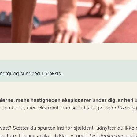
nergi og sundhed i praksis.
dalerne, mens hastigheden eksploderer under dig, er helt u
p den korte, men ekstremt intense indsats gør
sprinttræning
att? Sætter du spurten ind for sjældent, udnytter du ikke di
ture. I denne artikel dykker vi ned i
fysiologien bag spri