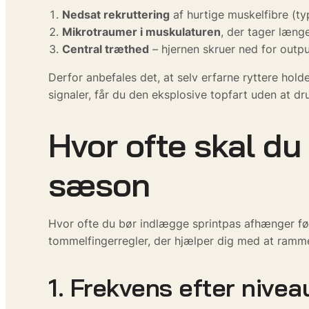
Nedsat rekruttering
af hurtige muskelfibre (typ
Mikrotraumer i muskulaturen
, der tager læng
Central træthed
– hjernen skruer ned for output
Derfor anbefales det, at selv erfarne ryttere hold
signaler, får du den eksplosive topfart uden at d
Hvor ofte skal du
sæson
Hvor ofte du bør indlægge sprintpas afhænger f
tommelfingerregler, der hjælper dig med at ramme
1. Frekvens efter nivea