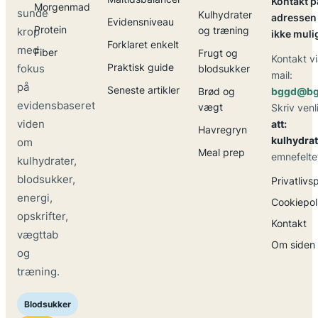
Kontakt p
Morgenmad
sunde
Kulhydrater
adressen 
Evidensniveau
Protein
og træning
krop
ikke muli
Forklaret enkelt
med
Fiber
Frugt og
Kontakt vi
Praktisk guide
fokus
blodsukker
mail:
på
Seneste artikler
Brød og
bggd@bg
evidensbaseret
vægt
Skriv venl
viden
att:
Havregryn
kulhydrat
om
Meal prep
emnefelte
kulhydrater,
blodsukker,
Privatlivsp
energi,
Cookiepoli
opskrifter,
Kontakt
vægttab
Om siden
og
træning.
Blodsukker