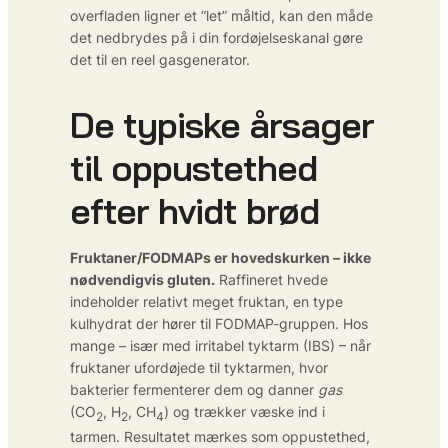
overfladen ligner et “let” måltid, kan den måde
det nedbrydes på i din fordøjelseskanal gøre
det til en reel gasgenerator.
De typiske årsager
til oppustethed
efter hvidt brød
Fruktaner/FODMAPs er hovedskurken – ikke
nødvendigvis gluten.
Raffineret hvede
indeholder relativt meget fruktan, en type
kulhydrat der hører til FODMAP-gruppen. Hos
mange – især med irritabel tyktarm (IBS) – når
fruktaner ufordøjede til tyktarmen, hvor
bakterier fermenterer dem og danner
gas
(CO
, H
, CH
) og trækker væske ind i
2
2
4
tarmen. Resultatet mærkes som oppustethed,