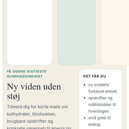
FÅ UGENS VIGTIGSTE
DET FÅR DU
SUNDHEDSINDSIGT
Ny viden uden
ny evidens
forklaret enkelt
støj
opskrifter og
måltidsidéer til
Tilmeld dig for korte mails om
hverdagen
kulhydrater, blodsukker,
små greb til
brugbare opskrifter og
energi,
konkrete vanegreb til energi og