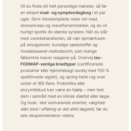
Vil du finde dit helt personlige mønster, så før
en simpel
mad- og symptondagbog
i et par
uger. Skriv tidsstemplede noter om mad,
stressniveau og mavefornemmelser, og du vil
hurtigt spotte de største syndere. Når du står
med varedeklarationen, så vær opmærksom
på
emulgatorer, kunstige sødestoffer og
hvedebaseret maltodextrin
, som mange
følsomme maver reagerer på. Overvej
lav-
FODMAP-venlige brødtyper
(certificerede
produkter eller hjemmebagt surdej med 100 %
spelt/hvede-sigtet), og spring helst rug over
under et IBS-flare. Probiotika eller
enzymtilskud kan være en hjælp – men test
dem i samråd med en klinisk diætist eller læge.
Og husk:
Ved vedvarende smerter, vægttab
eller blod i afføring er det altid lægetid
, før du
selv eksperimenterer videre.