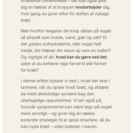
irriterende fornemmelse – det kan også give
dig en følelse af at kroppen
modarbejder
dig,
hver gang du giver efter for duften af nybagt
brød.
Men hvorfor reagerer din krop sådan på noget
så simpelt som hvede, vand, gær og salt? Er
det
gluten
, kulhydraterne, eller noget helt
tredje, der blæser din mave op som en ballon?
Og vigtigst af alt:
hvad kan du gøre ved det
,
uden at du behøver sige farvel til alle former
for brød?
I denne artikel dykker vi ned i, hvad der sker i
tarmene, når du spiser hvidt brød, og afslører
de mest almindelige syndere bag den
ubehagelige oppustethed. Vi ser også på,
hvornår symptomerne kan være tegn på noget
mere alvorligt – og giver dig en række
konkrete strategier til at spise smartere, så du
kan nyde brød
–
uden balloner i maven.