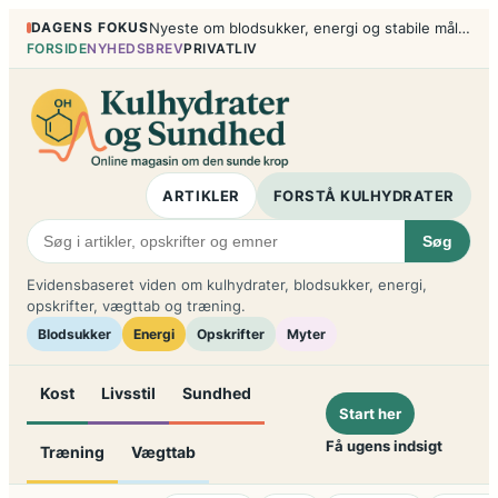
Spring
DAGENS FOKUS
Nyeste om blodsukker, energi og stabile måltider
til
FORSIDE
NYHEDSBREV
PRIVATLIV
indhold
ARTIKLER
FORSTÅ KULHYDRATER
Søg
Evidensbaseret viden om kulhydrater, blodsukker, energi,
opskrifter, vægttab og træning.
Blodsukker
Energi
Opskrifter
Myter
Kost
Livsstil
Sundhed
Start her
Få ugens indsigt
Træning
Vægttab