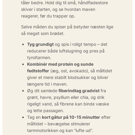
tåler bedre. Hold dig til små, håndfladestore
skiver i starten, og se hvordan maven
reagerer, før du trapper op.
Selve måden du spiser på betyder næsten lige
så meget som brødet.
Tyg grundigt
og spis i roligt tempo – det
reducerer både luftslugning og pres på
tyndtarmen.
Kombinér med protein og sunde
fedtstoffer
(æg, ost, avokado), så måltidet
giver et mere stabilt blodsukker og bliver
længere tid i maven.
Øg dit samlede
fiberindtag gradvist
fra
grønt, havre, psyllium eller chia, og drik
rigeligt vand, så fibrene kan binde væske
og lette passagen.
Tag en
kort gåtur på 10-15 minutter
efter
måltidet – bevægelse stimulerer
tarmmotorikken og kan “lufte ud”.