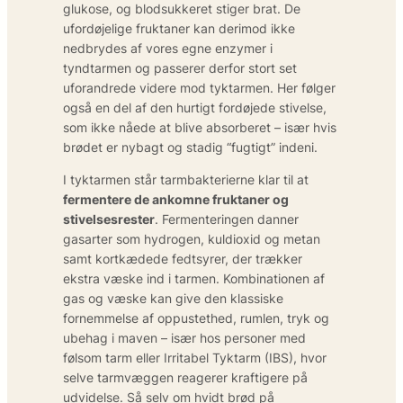
glukose, og blodsukkeret stiger brat. De
ufordøjelige fruktaner kan derimod ikke
nedbrydes af vores egne enzymer i
tyndtarmen og passerer derfor stort set
uforandrede videre mod tyktarmen. Her følger
også en del af den hurtigt fordøjede stivelse,
som ikke nåede at blive absorberet – især hvis
brødet er nybagt og stadig “fugtigt” indeni.
I tyktarmen står tarmbakterierne klar til at
fermentere de ankomne fruktaner og
stivelsesrester
. Fermenteringen danner
gasarter som hydrogen, kuldioxid og metan
samt kortkædede fedtsyrer, der trækker
ekstra væske ind i tarmen. Kombinationen af
gas og væske kan give den klassiske
fornemmelse af oppustethed, rumlen, tryk og
ubehag i maven – især hos personer med
følsom tarm eller Irritabel Tyktarm (IBS), hvor
selve tarmvæggen reagerer kraftigere på
udvidelse. Så selv om hvidt brød på