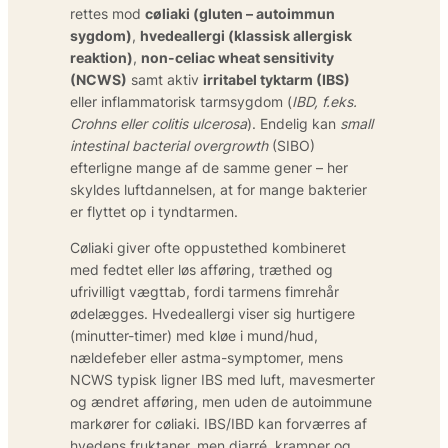
rettes mod
cøliaki (gluten – autoimmun
sygdom)
,
hvedeallergi (klassisk allergisk
reaktion)
,
non-celiac wheat sensitivity
(NCWS)
samt aktiv
irritabel tyktarm (IBS)
eller inflammatorisk tarmsygdom (
IBD, f.eks.
Crohns eller colitis ulcerosa
). Endelig kan
small
intestinal bacterial overgrowth
(SIBO)
efterligne mange af de samme gener – her
skyldes luftdannelsen, at for mange bakterier
er flyttet op i tyndtarmen.
Cøliaki giver ofte oppustethed kombineret
med fedtet eller løs afføring, træthed og
ufrivilligt vægttab, fordi tarmens fimrehår
ødelægges. Hvedeallergi viser sig hurtigere
(minutter-timer) med kløe i mund/hud,
nældefeber eller astma-symptomer, mens
NCWS typisk ligner IBS med luft, mavesmerter
og ændret afføring, men uden de autoimmune
markører for cøliaki. IBS/IBD kan forværres af
hvedens fruktaner, men diarré, kramper og