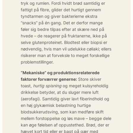
tryk og rumlen. Fordi hvidt brød samtidig er
fattigt på fibre, glider det hurtigt gennem
tyndtarmen og giver bakterierne ekstra
“snacks” på én gang. Det er derfor mange
føler sig bedre tilpas efter at skære ned på
hvede – de reagerer på fruktanerne, ikke på
selve glutenproteinet. Blodtest eller biopsi er
nødvendig, hvis man vil udelukke cøliaki; ellers
risikerer man at forveksle to meget forskellige
problemstillinger.
“Mekaniske” og produktionsrelaterede
faktorer forværrer generne:
Store skiver
toast,
hurtig spisning
og meget kulsyreholdig
drikkelse betyder, at du sluger mere luft
(aerofagi). Samtidig giver lavt fiberindhold og
en høj glykæmisk belastning hurtige
blodsukkerudsving, som kan medføre skift
mellem forstoppelse og løs mave – begge dele
kan øge følelsen af oppustethed. Brød, der er
hævet kort tid eller er bagt på gær med