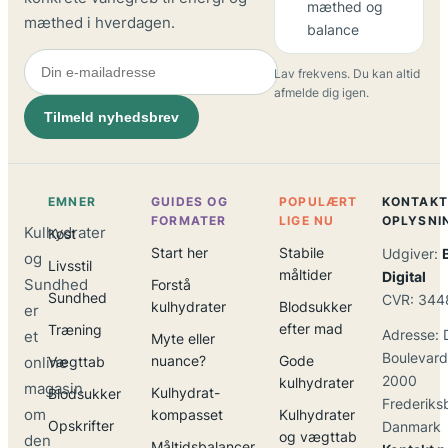
mæthed og
mæthed i hverdagen.
balance
Lav frekvens. Du kan altid
afmelde dig igen.
Tilmeld nyhedsbrev
EMNER
GUIDES OG
POPULÆRT
KONTAKT
FORMATER
LIGE NU
OPLYSNI
Kulhydrater
Kost
Start her
Stabile
Udgiver:
og
Livsstil
måltider
Digital
Sundhed
Forstå
Sundhed
CVR: 344
kulhydrater
Blodsukker
er
efter mad
Træning
Adresse: 
et
Myte eller
Boulevard
nuance?
Gode
online
Vægttab
2000
kulhydrater
magasin
Kulhydrat-
Blodsukker
Frederiks
om
kompasset
Kulhydrater
Opskrifter
Danmark
og vægttab
den
Måltidsbalancer