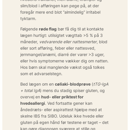
slim/blod i afføringen kan pege på, at der
foregår mere end blot “almindelig” irritabel
tyktarm.
Følgende
røde flag
bør få dig til at kontakte
lægen hurtigt: utilsigtet vægttab >5 % på 3
måneder,
vedvarende eller nattesmerter
, blod
eller sort afføring, feber eller nattesved,
jernmangel/anæmi, diarré der varer >3 uger,
eller hvis symptomerne vækker dig om natten.
Hos børn skal manglende vækst også tolkes
som et advarselstegn.
Bed lægen om en
cøliaki-blodprøve
(
tTG-IgA
+ total IgA
) mens du stadig spiser gluten, og
overvej en
hud- eller priktest for
hvedeallergi
. Ved fortsatte gener kan
åndedræts- eller aspirattest hjælpe med at
skelne IBS fra SIBO. Udeluk ikke hvede eller
gluten på egen hånd før testene er taget – det
kan gøre diagnosen sværere at stille og