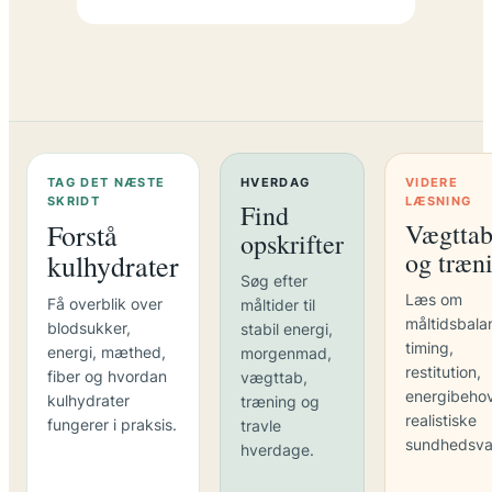
TAG DET NÆSTE
HVERDAG
VIDERE
SKRIDT
LÆSNING
Find
Forstå
Vægtta
opskrifter
og træn
kulhydrater
Søg efter
Læs om
Få overblik over
måltider til
måltidsbala
blodsukker,
stabil energi,
timing,
energi, mæthed,
morgenmad,
restitution,
fiber og hvordan
vægttab,
energibeho
kulhydrater
træning og
realistiske
fungerer i praksis.
travle
sundhedsva
hverdage.