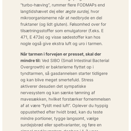
“turbo-hæving”, rummer flere FODMAPs end
langtidshævet dej eller
ægte surdej
, hvor
mikroorganismerne når at nedbryde en del
fruktaner (og lidt gluten). Følsomhed over for
tilsætningsstoffer som emulgatorer (f.eks. E
471, E 472e) og visse sødestoffer kan hos
nogle også give ekstra luft og uro i tarmen.
Når tarmen i forvejen er presset, skal der
mindre til:
Ved SIBO (Small Intestinal Bacterial
Overgrowth) er bakterierne flyttet op i
tyndtarmen, så gasdannelsen starter tidligere
og kan blive meget smertefuld. Stress
aktiverer desuden det sympatiske
nervesystem og kan sænke tømning af
mavesækken, hvilket forstærker fornemmelsen
af at være “fyldt med luft”. Oplever du hyppig
oppustethed efter hvidt brød, kan du teste
mindre portioner, tygge langsomt, vælge
surdejsbrød eller speltvarianter, og føre en