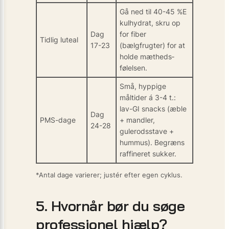
Gå ned til 40-45 %E
kulhydrat, skru op
Dag
for fiber
Tidlig luteal
17-23
(bælgfrugter) for at
holde mætheds­
følelsen.
Små, hyppige
måltider á 3-4 t.:
lav-GI snacks (æble
Dag
PMS-dage
+ mandler,
24-28
gulerodsstave +
hummus). Begræns
raffineret sukker.
*Antal dage varierer; justér efter egen cyklus.
5. Hvornår bør du søge
professionel hjælp?