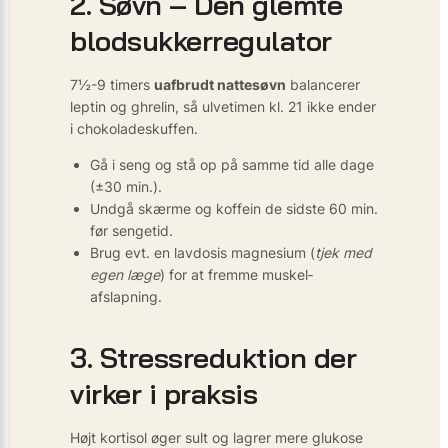
2. Søvn – Den glemte
blodsukkerregulator
7½-9 timers
uafbrudt nattesøvn
balancerer
leptin og ghrelin, så ulvetimen kl. 21 ikke ender
i chokoladeskuffen.
Gå i seng og stå op på samme tid alle dage
(±30 min.).
Undgå skærme og koffein de sidste 60 min.
før sengetid.
Brug evt. en lavdosis magnesium (
tjek med
egen læge
) for at fremme muskel­
afslapning.
3. Stressreduktion der
virker i praksis
Højt kortisol øger sult og lagrer mere glukose