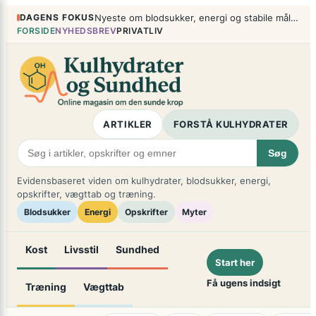
Spring
×
DAGENS FOKUS
Nyeste om blodsukker, energi og stabile måltider
til
FORSIDE
NYHEDSBREV
PRIVATLIV
indhold
ARTIKLER
FORSTÅ KULHYDRATER
Søg
Evidensbaseret viden om kulhydrater, blodsukker, energi,
opskrifter, vægttab og træning.
Blodsukker
Energi
Opskrifter
Myter
Kost
Livsstil
Sundhed
Start her
Få ugens indsigt
Træning
Vægttab