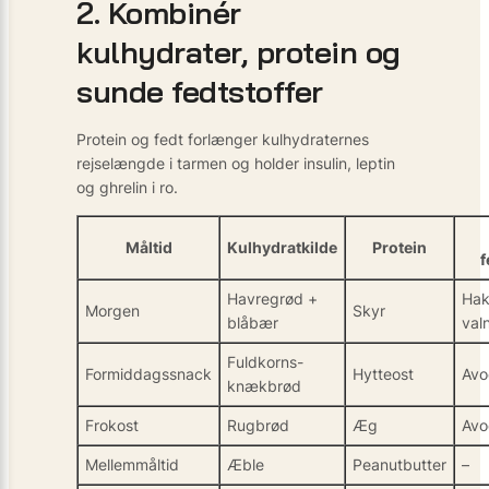
2. Kombinér
kulhydrater, protein og
sunde fedtstoffer
Protein og fedt forlænger kulhydraternes
rejselængde i tarmen og holder insulin, leptin
og ghrelin i ro.
Måltid
Kulhydratkilde
Protein
f
Havregrød +
Ha
Morgen
Skyr
blåbær
val
Fuldkorns-
Formiddagssnack
Hytteost
Avo
knækbrød
Frokost
Rugbrød
Æg
Avo
Mellemmåltid
Æble
Peanutbutter
–