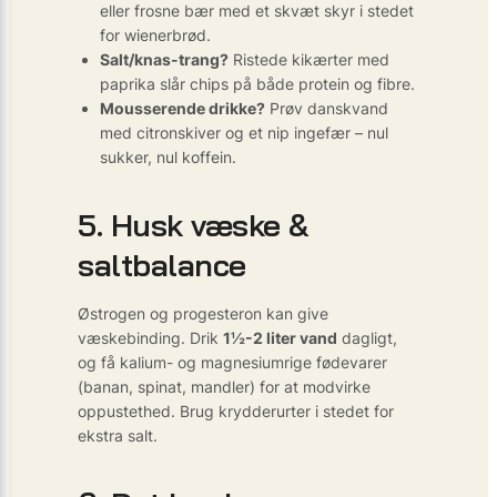
eller frosne bær med et skvæt skyr i stedet
for wienerbrød.
Salt/knas-trang?
Ristede kikærter med
paprika slår chips på både protein og fibre.
Mousserende drikke?
Prøv danskvand
med citronskiver og et nip ingefær – nul
sukker, nul koffein.
5. Husk væske &
saltbalance
Østrogen og progesteron kan give
væskebinding. Drik
1½-2 liter vand
dagligt,
og få kalium- og magnesiumrige fødevarer
(banan, spinat, mandler) for at modvirke
oppustethed. Brug krydderurter i stedet for
ekstra salt.