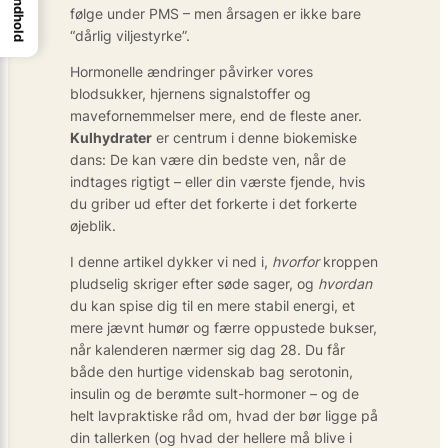
Indhold
følge under PMS – men årsagen er ikke bare
“dårlig viljestyrke”.
Hormonelle ændringer påvirker vores
blodsukker, hjernens signalstoffer og
mavefornemmelser mere, end de fleste aner.
Kulhydrater
er centrum i denne biokemiske
dans: De kan være din bedste ven, når de
indtages rigtigt – eller din værste fjende, hvis
du griber ud efter det forkerte i det forkerte
øjeblik.
I denne artikel dykker vi ned i,
hvorfor
kroppen
pludselig skriger efter søde sager, og
hvordan
du kan spise dig til en mere stabil energi, et
mere jævnt humør og færre oppustede bukser,
når kalenderen nærmer sig dag 28. Du får
både den hurtige videnskab bag serotonin,
insulin og de berømte sult-hormoner – og de
helt lavpraktiske råd om, hvad der bør ligge på
din tallerken (og hvad der hellere må blive i