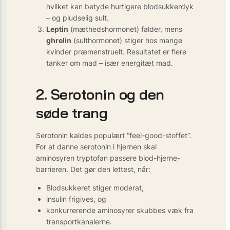
hvilket kan betyde hurtigere blodsukker­dyk
– og pludselig sult.
Leptin
(mæthedshormonet) falder, mens
ghrelin
(sulthormonet) stiger hos mange
kvinder præmenstruelt. Resultatet er flere
tanker om mad – især energi­tæt mad.
2. Serotonin og den
søde trang
Serotonin kaldes populært “feel-good-stoffet”.
For at danne serotonin i hjernen skal
aminosyren tryptofan passere blod-hjerne-
barrieren. Det gør den lettest, når:
Blodsukkeret stiger moderat,
insulin frigives, og
konkurrerende aminosyrer skubbes væk fra
transportkanalerne.