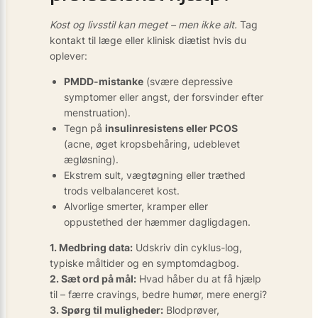
Kost og livsstil kan meget – men ikke alt.
Tag
kontakt til læge eller klinisk diætist hvis du
oplever:
PMDD-mistanke
(svære depressive
symptomer eller angst, der forsvinder efter
menstruation).
Tegn på
insulinresistens eller PCOS
(acne, øget kropsbehåring, udeblevet
ægløsning).
Ekstrem sult, vægtøgning eller træthed
trods velbalanceret kost.
Alvorlige smerter, kramper eller
oppustethed der hæmmer dagligdagen.
1. Medbring data:
Udskriv din cyklus-log,
typiske måltider og en symptom­dagbog.
2. Sæt ord på mål:
Hvad håber du at få hjælp
til – færre cravings, bedre humør, mere energi?
3. Spørg til muligheder:
Blodprøver,