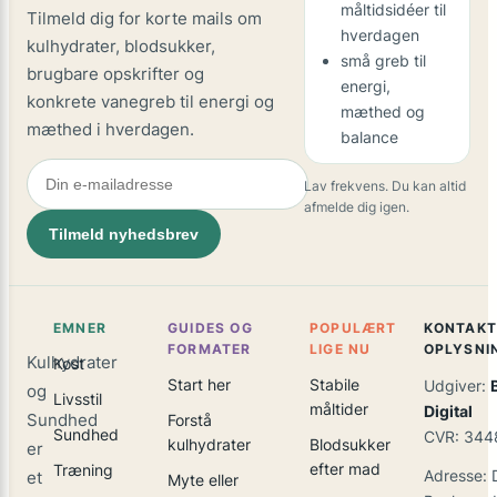
måltidsidéer til
Tilmeld dig for korte mails om
hverdagen
kulhydrater, blodsukker,
små greb til
brugbare opskrifter og
energi,
konkrete vanegreb til energi og
mæthed og
mæthed i hverdagen.
balance
Lav frekvens. Du kan altid
afmelde dig igen.
Tilmeld nyhedsbrev
EMNER
GUIDES OG
POPULÆRT
KONTAKT
FORMATER
LIGE NU
OPLYSNI
Kulhydrater
Kost
Start her
Stabile
Udgiver:
og
Livsstil
måltider
Digital
Sundhed
Forstå
Sundhed
CVR: 344
kulhydrater
Blodsukker
er
efter mad
Træning
Adresse: 
et
Myte eller