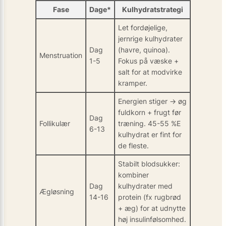
Fase
Dage*
Kulhydratstrategi
Let fordøjelige,
jernrige kulhydrater
Dag
(havre, quinoa).
Menstruation
1-5
Fokus på væske +
salt for at modvirke
kramper.
Energien stiger → øg
fuldkorn + frugt før
Dag
Follikulær
træning. 45-55 %E
6-13
kulhydrat er fint for
de fleste.
Stabilt blodsukker:
kombiner
Dag
kulhydrater med
Ægløsning
14-16
protein (fx rugbrød
+ æg) for at udnytte
høj insulinfølsomhed.