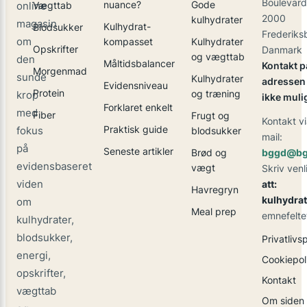
Boulevard
nuance?
Gode
online
Vægttab
2000
kulhydrater
magasin
Kulhydrat-
Blodsukker
Frederiks
om
kompasset
Kulhydrater
Opskrifter
Danmark
og vægttab
den
Måltidsbalancer
Kontakt p
Morgenmad
sunde
Kulhydrater
adressen 
Evidensniveau
Protein
og træning
krop
ikke muli
Forklaret enkelt
med
Fiber
Frugt og
Kontakt vi
Praktisk guide
fokus
blodsukker
mail:
på
Seneste artikler
Brød og
bggd@bg
evidensbaseret
vægt
Skriv venl
viden
att:
Havregryn
kulhydrat
om
Meal prep
emnefelte
kulhydrater,
blodsukker,
Privatlivsp
energi,
Cookiepoli
opskrifter,
Kontakt
vægttab
Om siden