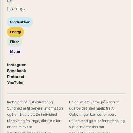
og
træning.
Blodsukker
Energi
Fiber
Myter
Instagram
Facebook
Pinterest
YouTube
Indholdet på Kulhydrater og
En del af artiklerne på siden er
Sundhed er til generel information
udarbejdet med hjælp fra AI.
og kan ikke erstatte individuel
Oplysninger kan derfor være
rådgivning fra læge, diætist eller
ufuldstændige eller forældede, og
anden relevant
vigtig information bør