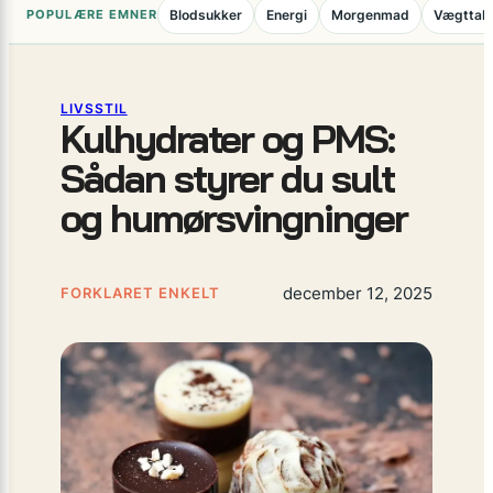
POPULÆRE EMNER
Blodsukker
Energi
Morgenmad
Vægttab
LIVSSTIL
Kulhydrater og PMS:
Sådan styrer du sult
og humørsvingninger
december 12, 2025
FORKLARET ENKELT