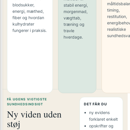
måltidsbala
blodsukker,
stabil energi,
timing,
energi, mæthed,
morgenmad,
restitution,
fiber og hvordan
vægttab,
energibeho
kulhydrater
træning og
realistiske
fungerer i praksis.
travle
sundhedsva
hverdage.
FÅ UGENS VIGTIGSTE
DET FÅR DU
SUNDHEDSINDSIGT
Ny viden uden
ny evidens
forklaret enkelt
støj
opskrifter og