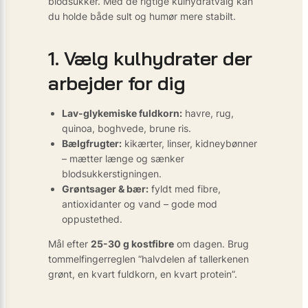
blodsukker. Med de rigtige kulhydratvalg kan
du holde både sult og humør mere stabilt.
1. Vælg kulhydrater der
arbejder for dig
Lav-glykemiske fuldkorn:
havre, rug,
quinoa, boghvede, brune ris.
Bælgfrugter:
kikærter, linser, kidneybønner
– mætter længe og sænker
blodsukkerstigningen.
Grøntsager & bær:
fyldt med fibre,
antioxidanter og vand – gode mod
oppustethed.
Mål efter
25-30 g kostfibre
om dagen. Brug
tommelfingerreglen “halvdelen af tallerkenen
grønt, en kvart fuldkorn, en kvart protein”.