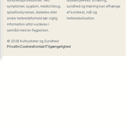
sundhedsprofessionel. Ved
dobbelttjekkes. Ernæring,
symptomer, sygdom, medicinbrug,
sundhed og træning kan afhænge
spiseforstyrrelser, diabetes eller
af kontekst, mål og
andre helbredsforhold bør vigtig
helbredssituation.
information altid vurderes i
samråd med en fagperson.
© 2026 Kulhydrater og Sundhed
Privatliv
Cookies
Kontakt
Tilgængelighed