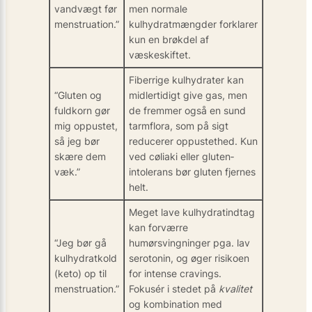
vandvægt før
men normale
menstruation.”
kulhydratmængder forklarer
kun en brøkdel af
væskeskiftet.
Fiber­rige kulhydrater kan
“Gluten og
midlertidigt give gas, men
fuldkorn gør
de fremmer også en sund
mig oppustet,
tarmflora, som på sigt
så jeg bør
reducerer oppustethed. Kun
skære dem
ved cøliaki eller gluten­
væk.”
intolerans bør gluten fjernes
helt.
Meget lave kulhydrat­indtag
kan forværre
“Jeg bør gå
humørsvingninger pga. lav
kulhydratkold
serotonin, og øger risikoen
(keto) op til
for intense cravings.
menstruation.”
Fokusér i stedet på
kvalitet
og kombination med