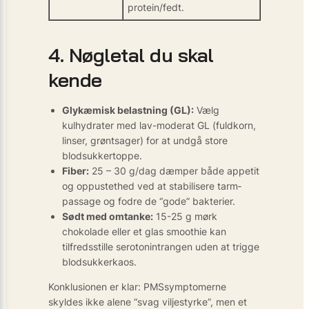
protein/fedt.
4. Nøgletal du skal
kende
Glykæmisk belastning (GL):
Vælg
kulhydrater med lav-moderat GL (fuldkorn,
linser, grøntsager) for at undgå store
blodsukker­toppe.
Fiber:
25 – 30 g/dag dæmper både appetit
og oppustethed ved at stabilisere tarm­
passage og fodre de “gode” bakterier.
Sødt med omtanke:
15-25 g mørk
chokolade eller et glas smoothie kan
tilfredsstille serotonin­trangen uden at trigge
blodsukker­kaos.
Konklusionen er klar: PMS­symptomerne
skyldes ikke alene “svag viljestyrke”, men et