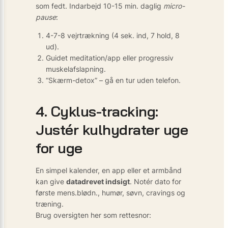
som fedt. Indarbejd 10-15 min. daglig
micro-
pause
:
4-7-8 vejrtrækning (4 sek. ind, 7 hold, 8
ud).
Guidet meditation/app eller progressiv
muskel­afslapning.
“Skærm-detox” – gå en tur uden telefon.
4. Cyklus-tracking:
Justér kulhydrater uge
for uge
En simpel kalender, en app eller et armbånd
kan give
datadrevet indsigt
. Notér dato for
første mens.blødn., humør, søvn, cravings og
træning.
Brug oversigten her som rettesnor: