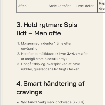
Rap
Aften
Søde kartofler
Linse-deller
dre
3. Hold rytmen: Spis
lidt – Men ofte
Morgenmad indenfor 1 time efter
opvågning.
Herefter et måltid/snack hver
3.-4. time
for
at undgå store blodsukkerdyk.
Undgå “skip-og-overspis” ved at have
nødder, gulerødder eller frugt i tasken.
4. Smart håndtering af
cravings
Sød tand?
Vælg mørk chokolade (>70 %)