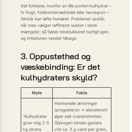
Det forklarer, hvorfor
en lille portion
kulhydrat –
fx frugt, fuldkornsknækbrød eller havregryn –
faktisk kan løfte humøret. Problemet opstår,
når man vælger raffineret sukker i store
mængder; så falder blodsukkeret hurtigt igen,
og irritationen vender tilbage.
3. Oppustethed og
væskebinding: Er det
kulhydraters skyld?
Myte
Fakta
Hormonelle ændringer
(progesteron → aldosteron)
“Kulhydrater
øger salt-/vand­retention.
giver mig 2-3
Glykogen binder ganske
kg ekstra
vist ca. 3 g vand per gram,