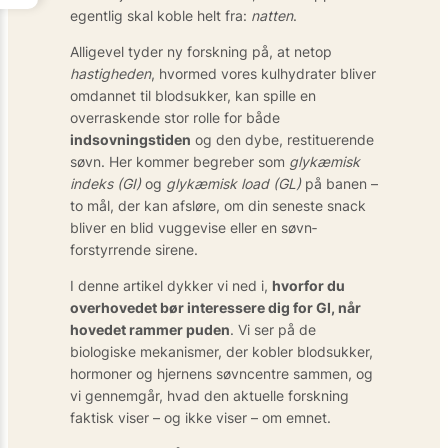
egentlig skal koble helt fra:
natten
.
Alligevel tyder ny forskning på, at netop
hastigheden
, hvormed vores kulhydrater bliver
omdannet til blodsukker, kan spille en
overraskende stor rolle for både
indsovningstiden
og den dybe, restituerende
søvn. Her kommer begreber som
glykæmisk
indeks (GI)
og
glykæmisk load (GL)
på banen –
to mål, der kan afsløre, om din seneste snack
bliver en blid vuggevise eller en søvn­
forstyrrende sirene.
I denne artikel dykker vi ned i,
hvorfor du
overhovedet bør interessere dig for GI, når
hovedet rammer puden
. Vi ser på de
biologiske mekanismer, der kobler blodsukker,
hormoner og hjernens søvncentre sammen, og
vi gennemgår, hvad den aktuelle forskning
faktisk viser – og ikke viser – om emnet.