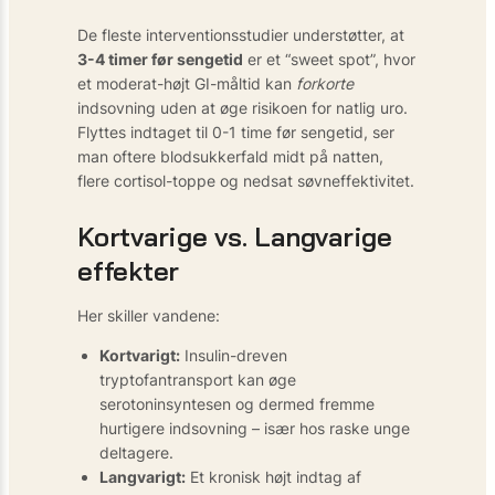
De fleste interventionsstudier understøtter, at
3-4 timer før sengetid
er et “sweet spot”, hvor
et moderat-højt GI-måltid kan
forkorte
indsovning uden at øge risikoen for natlig uro.
Flyttes indtaget til 0-1 time før sengetid, ser
man oftere blodsukkerfald midt på natten,
flere cortisol-toppe og nedsat søvneffektivitet.
Kortvarige vs. Langvarige
effekter
Her skiller vandene:
Kortvarigt:
Insulin-dreven
tryptofantransport kan øge
serotoninsyntesen og dermed fremme
hurtigere indsovning – især hos raske unge
deltagere.
Langvarigt:
Et kronisk højt indtag af