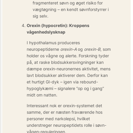
fragmenteret søvn og øget risiko for
vægtøgning – en kendt søvnforstyrrer i
sig selv.
Orexin (hypocretin): Kroppens
vågenhedslysknap
I hypothalamus produceres
neuropeptiderne
orexin-A
og
orexin-B
, som
holder os vågne og alerte. Forskning tyder
på, at raske blodsukker­svingninger kan
dæmpe orexin-neuronernes aktivitet, mens
lavt blodsukker aktiverer dem. Derfor kan
et hurtigt GI-dyk – igen via rebound-
hypoglykæmi – signalere “op og i gang”
midt om natten.
Interessant nok er orexin-systemet det
samme, der er næsten fraværende hos
personer med narkolepsi, hvilket
understreger neuro­peptidets rolle i søvn-
vågen-reguleringen.