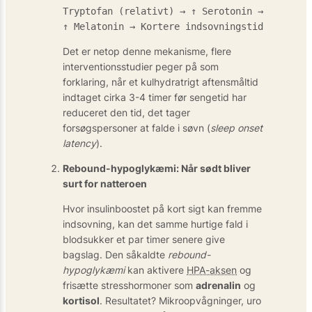
Tryptofan (relativt) → ↑ Serotonin →
↑ Melatonin → Kortere indsovningstid
Det er netop denne mekanisme, flere
interventions­studier peger på som
forklaring, når et kulhydrat­rigt aftensmåltid
indtaget cirka 3-4 timer før sengetid har
reduceret den tid, det tager
forsøgspersoner at falde i søvn (
sleep onset
latency
).
Rebound-hypoglykæmi: Når sødt bliver
surt for natteroen
Hvor insulinboostet på kort sigt kan fremme
indsovning, kan det samme hurtige fald i
blodsukker et par timer senere give
bagslag. Den såkaldte
rebound-
hypoglykæmi
kan aktivere
HPA-aksen
og
frisætte stresshormoner som
adrenalin
og
kortisol
. Resultatet? Mikroopvågninger, uro