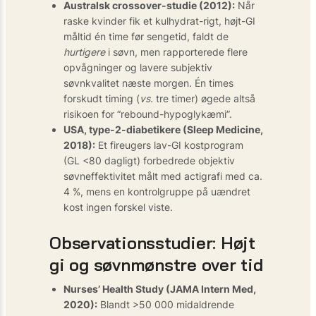
Australsk crossover-studie (2012):
Når
raske kvinder fik et kulhydrat-rigt, højt-GI
måltid én time før sengetid, faldt de
hurtigere
i søvn, men rapporterede flere
opvågninger og lavere subjektiv
søvnkvalitet næste morgen. Én times
forskudt timing (
vs.
tre timer) øgede altså
risikoen for “rebound-hypoglykæmi”.
USA, type-2-diabetikere (Sleep Medicine,
2018):
Et fireugers lav-GI kostprogram
(GL <80 dagligt) forbedrede objektiv
søvneffektivitet målt med actigrafi med ca.
4 %, mens en kontrolgruppe på uændret
kost ingen forskel viste.
Observationsstudier: Højt
gi og søvnmønstre over tid
Nurses’ Health Study (JAMA Intern Med,
2020):
Blandt >50 000 midaldrende