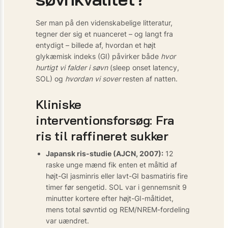
Ser man på den videnskabelige litteratur,
tegner der sig et nuanceret – og langt fra
entydigt – billede af, hvordan et højt
glykæmisk indeks (GI) påvirker både
hvor
hurtigt vi falder i søvn
(sleep onset latency,
SOL) og
hvordan vi sover
resten af natten.
Kliniske
interventionsforsøg: Fra
ris til raffineret sukker
Japansk ris-studie (AJCN, 2007):
12
raske unge mænd fik enten et måltid af
højt-GI jasminris eller lavt-GI basmatiris fire
timer før sengetid. SOL var i gennemsnit 9
minutter kortere efter højt-GI-måltidet,
mens total søvntid og REM/NREM-fordeling
var uændret.