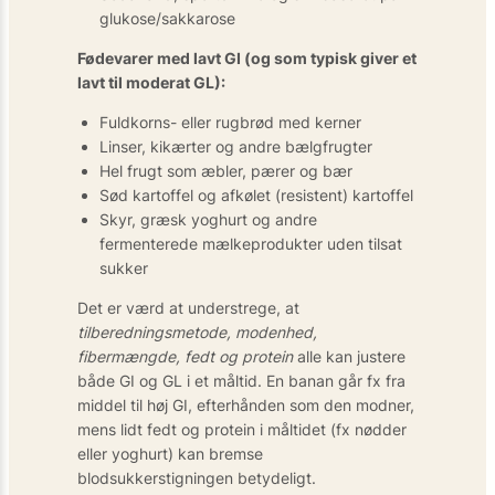
glukose/sakkarose
Fødevarer med lavt GI (og som typisk giver et
lavt til moderat GL):
Fuldkorns- eller rugbrød med kerner
Linser, kikærter og andre bælgfrugter
Hel frugt som æbler, pærer og bær
Sød kartoffel og afkølet (resistent) kartoffel
Skyr, græsk yoghurt og andre
fermenterede mælkeprodukter uden tilsat
sukker
Det er værd at understrege, at
tilberedningsmetode, modenhed,
fibermængde, fedt og protein
alle kan justere
både GI og GL i et måltid. En banan går fx fra
middel til høj GI, efterhånden som den modner,
mens lidt fedt og protein i måltidet (fx nødder
eller yoghurt) kan bremse
blodsukkerstigningen betydeligt.