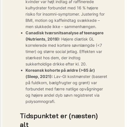
kvinder var højt indtag af raffinerede
kulhydrater forbundet med 16 % højere
risiko for insomni-symptomer. Justering for
BMI, motion og kaffeindtag svækkede –
men slukkede ikke – sammenhængen.
Canadisk tværsnitsanalyse af teenagere
(Nutrients, 2019):
Højere diætisk GL
korrelerede med kortere søvnlængde (<7
timer) og større social jetlag. Effekten var
stærkest hos dem, der indtog
sukkerholdige drikke efter kl. 20.
Koreansk kohorte på ældre (>65 år)
(Sleep, 2021):
Lav-GI kostmønster (baseret
på fuldkorn, bælgfrugter og grønt) var
forbundet med færre natlige opvågninger
og højere andel dyb søvn registreret via
polysomnografi.
Tidspunktet er (næsten)
alt