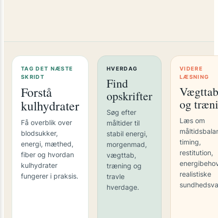
TAG DET NÆSTE
HVERDAG
VIDERE
SKRIDT
LÆSNING
Find
Forstå
Vægtta
opskrifter
og træn
kulhydrater
Søg efter
Læs om
Få overblik over
måltider til
måltidsbala
blodsukker,
stabil energi,
timing,
energi, mæthed,
morgenmad,
restitution,
fiber og hvordan
vægttab,
energibeho
kulhydrater
træning og
realistiske
fungerer i praksis.
travle
sundhedsva
hverdage.