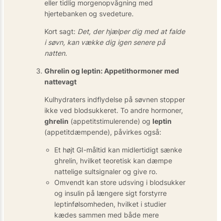
eller tidlig morgenopvågning med
hjertebanken og svedeture.
Kort sagt:
Det, der hjælper dig med at falde
i søvn, kan vække dig igen senere på
natten.
Ghrelin og leptin: Appetit­hormoner med
nattevagt
Kulhydraters indflydelse på søvnen stopper
ikke ved blodsukkeret. To andre hormoner,
ghrelin
(appetitstimulerende) og
leptin
(appetitdæmpende), påvirkes også:
Et højt GI-måltid kan midlertidigt sænke
ghrelin, hvilket teoretisk kan dæmpe
nattelige sultsignaler og give ro.
Omvendt kan store udsving i blodsukker
og insulin på længere sigt forstyrre
leptin­følsomheden, hvilket i studier
kædes sammen med både mere