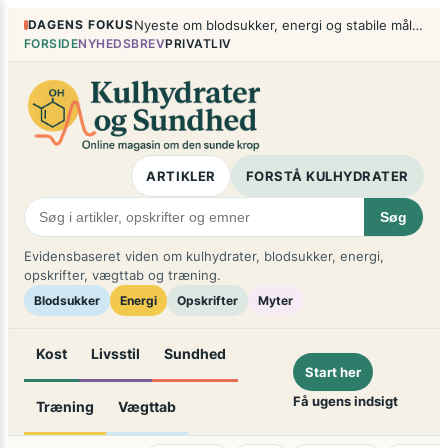
Spring
×
DAGENS FOKUS
Nyeste om blodsukker, energi og stabile måltider
til
FORSIDE
NYHEDSBREV
PRIVATLIV
indhold
ARTIKLER
FORSTÅ KULHYDRATER
Søg
Evidensbaseret viden om kulhydrater, blodsukker, energi,
opskrifter, vægttab og træning.
Blodsukker
Energi
Opskrifter
Myter
Kost
Livsstil
Sundhed
Start her
Få ugens indsigt
Træning
Vægttab