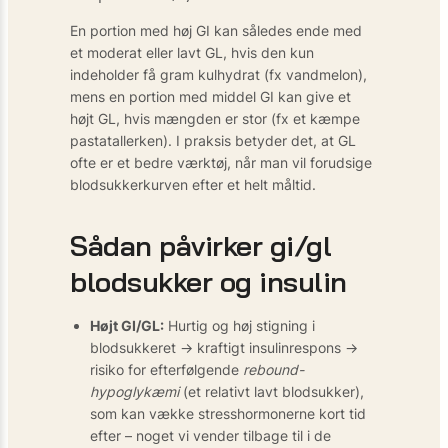
En portion med høj GI kan således ende med
et moderat eller lavt GL, hvis den kun
indeholder få gram kulhydrat (fx vandmelon),
mens en portion med middel GI kan give et
højt GL, hvis mængden er stor (fx et kæmpe
pastatallerken). I praksis betyder det, at GL
ofte er et bedre værktøj, når man vil forudsige
blodsukkerkurven efter et helt måltid.
Sådan påvirker gi/gl
blodsukker og insulin
Højt GI/GL:
Hurtig og høj stigning i
blodsukkeret → kraftigt insulinrespons →
risiko for efterfølgende
rebound-
hypoglykæmi
(et relativt lavt blodsukker),
som kan vække stresshormonerne kort tid
efter – noget vi vender tilbage til i de