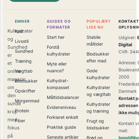
EMNER
GUIDES OG
POPULÆRT
KONTAKT
FORMATER
LIGE NU
OPLYSNI
Kulhydrater
Kost
Start her
Stabile
Udgiver:
og
Livsstil
måltider
Digital
Sundhed
Forstå
Sundhed
CVR: 344
kulhydrater
Blodsukker
er
efter mad
Træning
Adresse: 
et
Myte eller
Boulevard
nuance?
Gode
online
Vægttab
2000
kulhydrater
magasin
Kulhydrat-
Blodsukker
Frederiks
om
kompasset
Kulhydrater
Opskrifter
Danmark
og vægttab
den
Måltidsbalancer
Kontakt p
Morgenmad
sunde
Kulhydrater
adressen 
Evidensniveau
Protein
og træning
krop
ikke muli
Forklaret enkelt
med
Fiber
Frugt og
Kontakt vi
Praktisk guide
fokus
blodsukker
mail:
på
Seneste artikler
Brød og
bggd@bg