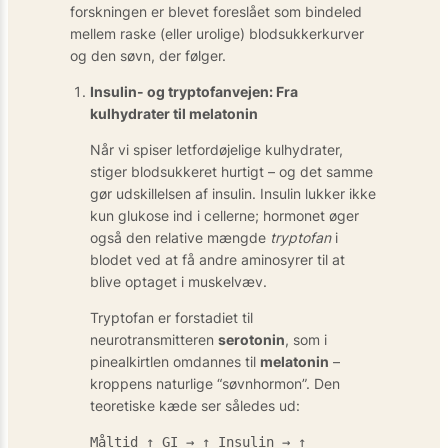
forskningen er blevet foreslået som bindeled
mellem raske (eller urolige) blodsukkerkurver
og den søvn, der følger.
Insulin- og tryptofanvejen: Fra
kulhydrater til melatonin
Når vi spiser letfordøjelige kulhydrater,
stiger blodsukkeret hurtigt – og det samme
gør udskillelsen af insulin. Insulin lukker ikke
kun glukose ind i cellerne; hormonet øger
også den relative mængde
tryptofan
i
blodet ved at få andre aminosyrer til at
blive optaget i muskelvæv.
Tryptofan er forstadiet til
neurotransmitteren
serotonin
, som i
pinealkirtlen omdannes til
melatonin
–
kroppens naturlige “søvnhormon”. Den
teoretiske kæde ser således ud:
Måltid ↑ GI → ↑ Insulin → ↑