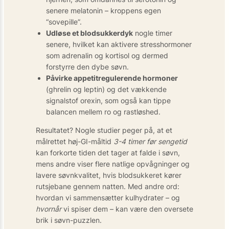
senere melatonin – kroppens egen
“sovepille”.
Udløse et blodsukker­dyk
nogle timer
senere, hvilket kan aktivere stresshormoner
som adrenalin og kortisol og dermed
forstyrre den dybe søvn.
Påvirke appetitregulerende hormoner
(ghrelin og leptin) og det vækkende
signalstof orexin, som også kan tippe
balancen mellem ro og rastløshed.
Resultatet? Nogle studier peger på, at et
målrettet høj-GI-måltid
3-4 timer før sengetid
kan forkorte tiden det tager at falde i søvn,
mens andre viser flere natlige opvågninger og
lavere søvnkvalitet, hvis blodsukkeret kører
rutsjebane gennem natten. Med andre ord:
hvordan vi sammensætter kulhydrater – og
hvornår
vi spiser dem – kan være den oversete
brik i søvn-puzzlen.