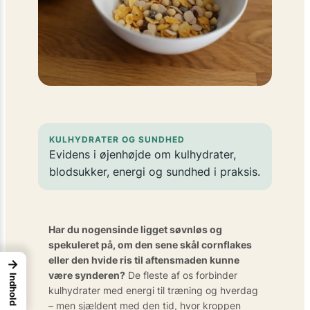
KULHYDRATER OG SUNDHED
Evidens i øjenhøjde om kulhydrater,
blodsukker, energi og sundhed i praksis.
Har du nogensinde ligget søvnløs og
spekuleret på, om den sene skål cornflakes
eller den hvide ris til aftensmaden kunne
→
være synderen?
De fleste af os forbinder
Indhold
kulhydrater med energi til træning og hverdag
– men sjældent med den tid, hvor kroppen