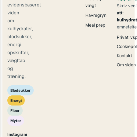
evidensbaseret
vægt
Skriv venl
viden
att:
Havregryn
kulhydrat
om
Meal prep
emnefelte
kulhydrater,
blodsukker,
Privatlivsp
energi,
Cookiepoli
opskrifter,
Kontakt
vægttab
Om siden
og
træning.
Blodsukker
Energi
Fiber
Myter
Instagram