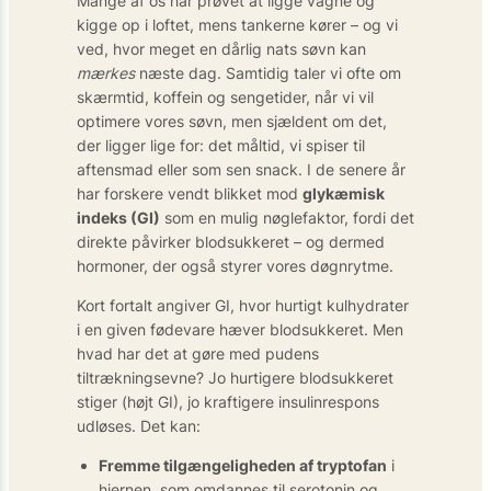
Mange af os har prøvet at ligge vågne og
kigge op i loftet, mens tankerne kører – og vi
ved, hvor meget en dårlig nats søvn kan
mærkes
næste dag. Samtidig taler vi ofte om
skærmtid, koffein og sengetider, når vi vil
optimere vores søvn, men sjældent om det,
der ligger lige for: det måltid, vi spiser til
aftensmad eller som sen snack. I de senere år
har forskere vendt blikket mod
glykæmisk
indeks (GI)
som en mulig nøglefaktor, fordi det
direkte påvirker blodsukkeret – og dermed
hormoner, der også styrer vores døgnrytme.
Kort fortalt angiver GI, hvor hurtigt kulhydrater
i en given fødevare hæver blodsukkeret. Men
hvad har det at gøre med pudens
tiltrækningsevne? Jo hurtigere blodsukkeret
stiger (højt GI), jo kraftigere insulinrespons
udløses. Det kan:
Fremme tilgængeligheden af tryptofan
i
hjernen, som omdannes til serotonin og