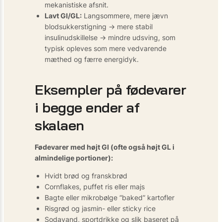
mekanistiske afsnit.
Lavt GI/GL:
Langsommere, mere jævn
blodsukkerstigning → mere stabil
insulinudskillelse → mindre udsving, som
typisk opleves som mere vedvarende
mæthed og færre energidyk.
Eksempler på fødevarer
i begge ender af
skalaen
Fødevarer med højt GI (ofte også højt GL i
almindelige portioner):
Hvidt brød og franskbrød
Cornflakes, puffet ris eller majs
Bagte eller mikrobølge “baked” kartofler
Risgrød og jasmin- eller sticky rice
Sodavand, sportdrikke og slik baseret på