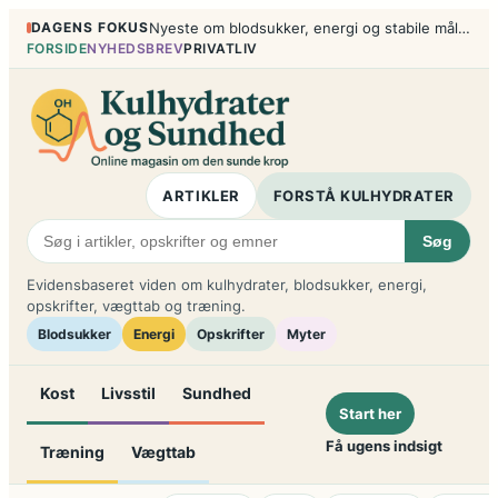
Spring
DAGENS FOKUS
Nyeste om blodsukker, energi og stabile måltider
til
FORSIDE
NYHEDSBREV
PRIVATLIV
indhold
ARTIKLER
FORSTÅ KULHYDRATER
Søg
Evidensbaseret viden om kulhydrater, blodsukker, energi,
opskrifter, vægttab og træning.
Blodsukker
Energi
Opskrifter
Myter
Kost
Livsstil
Sundhed
Start her
Få ugens indsigt
Træning
Vægttab