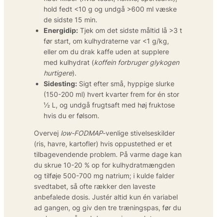
hold fedt <10 g og undgå >600 ml væske
de sidste 15 min.
Energidip:
Tjek om det sidste måltid lå >3 t
før start, om kulhydraterne var <1 g/kg,
eller om du drak kaffe uden at supplere
med kulhydrat (
koffein forbruger glykogen
hurtigere
).
Sidesting:
Sigt efter små, hyppige slurke
(150-200 ml) hvert kvarter frem for én stor
½ L, og undgå frugtsaft med høj fruktose
hvis du er følsom.
Overvej
low-FODMAP
-venlige stivelseskilder
(ris, havre, kartofler) hvis oppustethed er et
tilbagevendende problem. På varme dage kan
du skrue 10-20 % op for kulhydratmængden
og tilføje 500-700 mg natrium; i kulde falder
svedtabet, så ofte rækker den laveste
anbefalede dosis. Justér altid kun én variabel
ad gangen, og giv den tre træningspas, før du