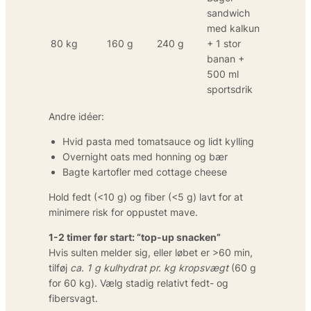
sandwich
med kalkun
80 kg
160 g
240 g
+ 1 stor
banan +
500 ml
sportsdrik
Andre idéer:
Hvid pasta med tomatsauce og lidt kylling
Overnight oats med honning og bær
Bagte kartofler med cottage cheese
Hold fedt (<10 g) og fiber (<5 g) lavt for at
minimere risk for oppustet mave.
1-2 timer før start: “top-up snacken”
Hvis sulten melder sig, eller løbet er >60 min,
tilføj
ca. 1 g kulhydrat pr. kg kropsvægt
(60 g
for 60 kg). Vælg stadig relativt fedt- og
fibersvagt.