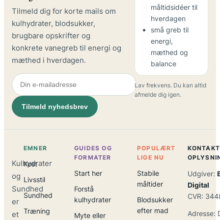
måltidsidéer til
Tilmeld dig for korte mails om
hverdagen
kulhydrater, blodsukker,
små greb til
brugbare opskrifter og
energi,
konkrete vanegreb til energi og
mæthed og
mæthed i hverdagen.
balance
Lav frekvens. Du kan altid
afmelde dig igen.
Tilmeld nyhedsbrev
EMNER
GUIDES OG
POPULÆRT
KONTAKT
FORMATER
LIGE NU
OPLYSNI
Kulhydrater
Kost
Start her
Stabile
Udgiver:
og
Livsstil
måltider
Digital
Sundhed
Forstå
Sundhed
CVR: 344
kulhydrater
Blodsukker
er
efter mad
Træning
Adresse: 
et
Myte eller