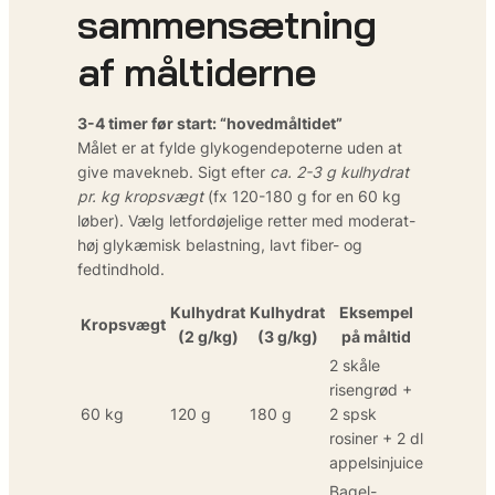
sammensætning
af måltiderne
3-4 timer før start: “hovedmåltidet”
Målet er at fylde glykogendepoterne uden at
give mavekneb. Sigt efter
ca. 2-3 g kulhydrat
pr. kg kropsvægt
(fx 120-180 g for en 60 kg
løber). Vælg letfordøjelige retter med moderat-
høj glykæmisk belastning, lavt fiber- og
fedtindhold.
Kulhydrat
Kulhydrat
Eksempel
Kropsvægt
(2 g/kg)
(3 g/kg)
på måltid
2 skåle
risengrød +
60 kg
120 g
180 g
2 spsk
rosiner + 2 dl
appelsinjuice
Bagel-