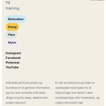
og
træning.
Blodsukker
Energi
Fiber
Myter
Instagram
Facebook
Pinterest
YouTube
Indholdet på Kulhydrater og
En del af artiklerne på siden er
Sundhed er til generel information
udarbejdet med hjælp fra AI.
og kan ikke erstatte individuel
Oplysninger kan derfor være
rådgivning fra læge, diætist eller
ufuldstændige eller forældede, og
anden relevant
vigtig information bør