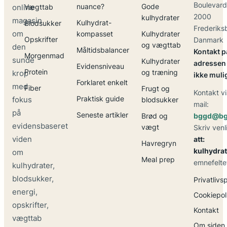
Boulevard
nuance?
Gode
online
Vægttab
2000
kulhydrater
magasin
Kulhydrat-
Blodsukker
Frederiks
om
kompasset
Kulhydrater
Opskrifter
Danmark
og vægttab
den
Måltidsbalancer
Kontakt p
Morgenmad
sunde
Kulhydrater
adressen 
Evidensniveau
Protein
og træning
krop
ikke muli
Forklaret enkelt
med
Fiber
Frugt og
Kontakt vi
Praktisk guide
fokus
blodsukker
mail:
på
Seneste artikler
Brød og
bggd@bg
evidensbaseret
vægt
Skriv venl
viden
att:
Havregryn
kulhydrat
om
Meal prep
emnefelte
kulhydrater,
blodsukker,
Privatlivsp
energi,
Cookiepoli
opskrifter,
Kontakt
vægttab
Om siden