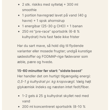
2 stk. riskiks med syltetøj + 300 ml
smoothie
1 portion havregrød lavet på vand (40 g
havre) + 1 spsk ahornsirup
1 energibar (25-30 g CHO) + 1 banan
250 ml “pre-race” sportsdrik (6-8 %
kulhydrat) hvis fast føde ikke frister
Har du sart mave, så hold dig til flydende
varianter eller mosede frugter; undgå kunstige
sødestoffer og FODMAP-rige fødevarer som
æble, pære og hvede.
15-60 minutter før start: “sidste boost”
Her handler det om hurtigt tilgængelig energi:
0,5-1 g kulhydrat pr. kg kropsvægt
. Vælg højt
glykæmisk indeks og næsten intet fedt/fiber.
1-2 gels á 25 g kulhydrat skyllet ned med
vand
200 ml koncentreret sportsdrik (8-10 %