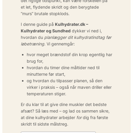
det rigtige tidspunkt, kan være forskellen på
et let, flydende skridt og den berygtede
“murs” brutale stopklods.
I denne guide på
Kulhydrater.dk –
Kulhydrater og Sundhed
dykker vi ned i,
hvordan du
planlægger dit kulhydratindtag før
løbetræning
. Vi gennemgår:
hvor meget brændstof din krop egentlig har
brug for,
hvordan du timer dine måltider ned til
minutterne før start,
og hvordan du tilpasser planen, så den
virker i praksis – også når maven driller eller
temperaturen stiger.
Er du klar til at give dine muskler det bedste
afsæt? Så læs med – og lad os sammen sikre,
at dine kulhydrater arbejder
for
dig fra første
skridt til sidste målstreg.