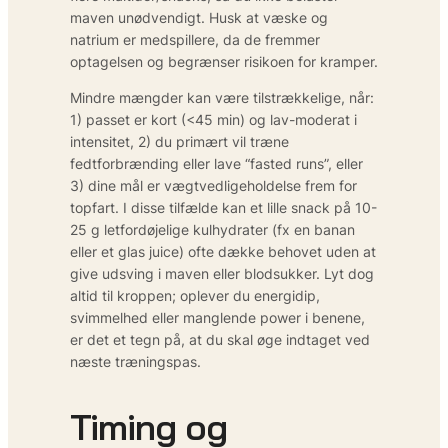
maven unødvendigt. Husk at væske og
natrium er medspillere, da de fremmer
optagelsen og begrænser risikoen for kramper.
Mindre mængder kan være tilstrækkelige, når:
1) passet er kort (<45 min) og lav-moderat i
intensitet, 2) du primært vil træne
fedtforbrænding eller lave “fasted runs”, eller
3) dine mål er vægtvedligeholdelse frem for
topfart. I disse tilfælde kan et lille snack på 10-
25 g letfordøjelige kulhydrater (fx en banan
eller et glas juice) ofte dække behovet uden at
give udsving i maven eller blodsukker. Lyt dog
altid til kroppen; oplever du energidip,
svimmelhed eller manglende power i benene,
er det et tegn på, at du skal øge indtaget ved
næste træningspas.
Timing og