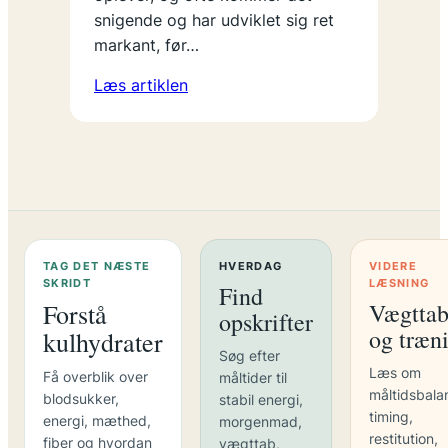
snigende og har udviklet sig ret
markant, før…
Læs artiklen
TAG DET NÆSTE
HVERDAG
VIDERE
SKRIDT
LÆSNING
Find
Forstå
Vægtta
opskrifter
og træn
kulhydrater
Søg efter
Læs om
Få overblik over
måltider til
måltidsbala
blodsukker,
stabil energi,
timing,
energi, mæthed,
morgenmad,
restitution,
fiber og hvordan
vægttab,