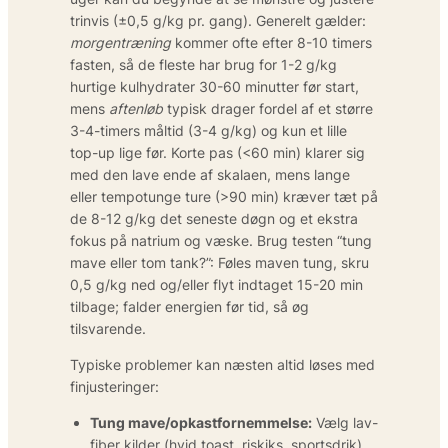
trinvis (±0,5 g/kg pr. gang). Generelt gælder:
morgentræning
kommer ofte efter 8-10 timers
fasten, så de fleste har brug for 1-2 g/kg
hurtige kulhydrater 30-60 minutter før start,
mens
aftenløb
typisk drager fordel af et større
3-4-timers måltid (3-4 g/kg) og kun et lille
top-up lige før. Korte pas (<60 min) klarer sig
med den lave ende af skalaen, mens lange
eller tempotunge ture (>90 min) kræver tæt på
de 8-12 g/kg det seneste døgn og et ekstra
fokus på natrium og væske. Brug testen “tung
mave eller tom tank?”: Føles maven tung, skru
0,5 g/kg ned og/eller flyt indtaget 15-20 min
tilbage; falder energien før tid, så øg
tilsvarende.
Typiske problemer kan næsten altid løses med
finjusteringer:
Tung mave/opkastfornemmelse:
Vælg lav-
fiber kilder (hvid toast, riskiks, sportsdrik),