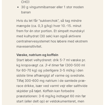
CHO)
30 g vingummibamser eller 1 stor moden
banan
Hvis du let får “sukkerchok”, så tag mindre
mængde (ca. 0,3 g/kg) hver 10.-15. minut
frem for én stor portion. Et simpelt mundskyl
med kulhydrat (30 sek) kan også aktivere
centralnervesystemet hos løbere med ekstrem
mavesensitivitet.
Væske, natrium og koffein
Start løbet velhydreret: drik 5-7 ml væske pr.
kg kropsvægt
ca. 3-4 timer
før (300-500 ml
for 60-70 kg) og yderligere 3-5 ml/kg i den
sidste time afhængigt af varme og svedrate.
Tilføj 300-600 mg natrium i de samlede præ-
race drikke, især ved varmt vejr eller salthvide
skjolder på tøjet. Koffein kan forbedre
præstationen: 3-6 mg/kg indtaget 60 min før
start (eller delt op) er veldokumenteret, men