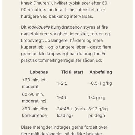
knæk (“muren”), hvilket typisk sker efter 60-
90 minutters moderat til høj intensitet, eller
hurtigere ved bakker og intervalpas.
Dit
individuelle
kulhydratbehov styres af fire
nøglefaktorer: varighed, intensitet, terræn og
kropsvægt. Jo længere, hårdere og mere
kuperet løb – og jo tungere løber – desto flere
gram pr. kilo kropsvægt har du brug for. En
praktisk tommelfingerregel ser sådan ud:
Løbepas
Tid til start
Anbefaling
<60 min, let-
1-2 t.
~0,5-1 g/kg
moderat
60-90 min,
1-4 t.
1-4 g/kg
moderat-høj
>90 min eller
24-48 t. (carb-
8-12 g/kg
konkurrence
loading)
pr. døgn
Disse mængder indtages gerne fordelt over
flere måltider/snacks, så du ikke belaster