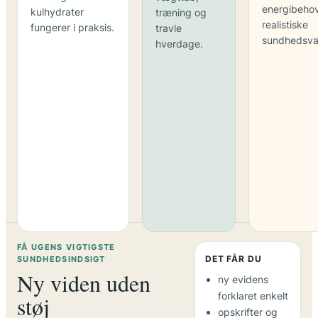
energibeho
kulhydrater
træning og
realistiske
fungerer i praksis.
travle
sundhedsva
hverdage.
FÅ UGENS VIGTIGSTE
DET FÅR DU
SUNDHEDSINDSIGT
Ny viden uden
ny evidens
forklaret enkelt
støj
opskrifter og