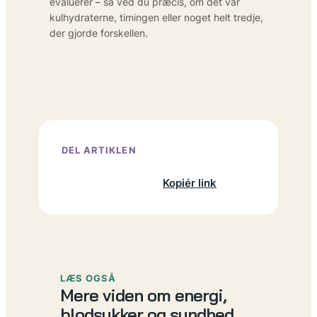
evaluerer – så ved du præcis, om det var
kulhydraterne, timingen eller noget helt tredje,
der gjorde forskellen.
DEL ARTIKLEN
Facebook
X
LinkedIn
Kopiér link
LÆS OGSÅ
Mere viden om energi,
blodsukker og sundhed