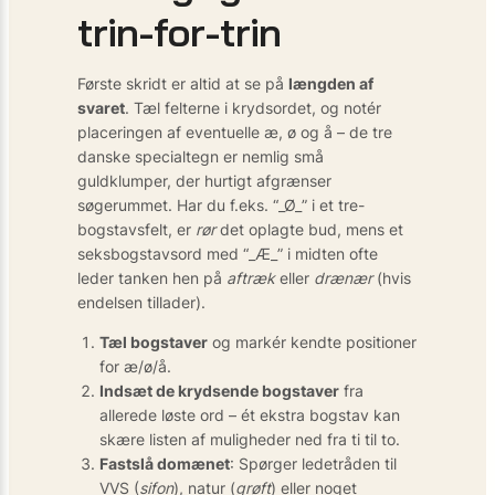
trin-for-trin
Første skridt er altid at se på
længden af
svaret
. Tæl felterne i krydsordet, og notér
placeringen af eventuelle æ, ø og å – de tre
danske specialtegn er nemlig små
guldklumper, der hurtigt afgrænser
søgerummet. Har du f.eks. “_Ø_” i et tre-
bogstavsfelt, er
rør
det oplagte bud, mens et
seksbogstavsord med “_Æ_” i midten ofte
leder tanken hen på
aftræk
eller
drænær
(hvis
endelsen tillader).
Tæl bogstaver
og markér kendte positioner
for æ/ø/å.
Indsæt de krydsende bogstaver
fra
allerede løste ord – ét ekstra bogstav kan
skære listen af muligheder ned fra ti til to.
Fastslå domænet
: Spørger ledetråden til
VVS (
sifon
), natur (
grøft
) eller noget