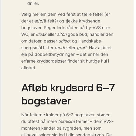
driller.
Vælg mellem dem ved først at tælle felter (er
der et æ/ø/å-felt?) og tjekke krydsende
bogstaver. Peger lede­tråden på by-VVS eller
WC, er
kloak
eller
sifon
gode bud; handler den
om datoer, passer
udløb
; og i landskabs­
spørgsmål hitter
rende
eller
grøft
. Hav altid et
øje på dobbelt­betydningen – det er her den
erfarne krydsordsløser finder sit hurtige hul i
afløbet.
Afløb krydsord 6–7
bogstaver
Når felterne kalder på 6-7 bogstaver, støder
du oftest på mere
tekniske
termer – dem VVS-
montøren kender på rygraden, men som
alligevel sniger sig ind i din søndagskryds. De