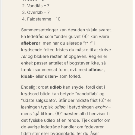
Vandlås – 7
Overløb – 7
Faldstamme – 10
Sammensætninger kan desuden skjule svaret.
En ledetråd som “under gulvet (9)” kan være
afløbsrør
, men har du allerede “r* r” i
krydsende felter, fristes du måske til at skrive
rør
og blokere resten af opgaven. Reglen er
enkel: passer antallet af bogstaver ikke, så
tænk i sammensat form, evt. med
afløbs-
,
kloak-
eller
dræn-
som forled.
Endelig: ordet
udløb
kan snyde, fordi det i
krydsord både kan betyde “vandafløb” og
“sidste salgsdato”. Står der “sidste frist (6)” er
løsningen typisk
udløb
i betydningen
expiry
–
mens “gå til kant (6)” næsten altid henviser til
det fysiske udløb af en rende. Tjek derfor om
de øvrige ledetråde handler om fødevarer,
tidsfrister eller byggeplads, før du låser