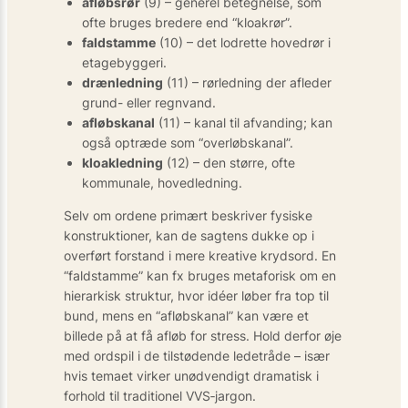
afløbsrør
(9) – generel betegnelse, som
ofte bruges bredere end “kloakrør”.
faldstamme
(10) – det lodrette hovedrør i
etagebyggeri.
drænledning
(11) – rørledning der afleder
grund- eller regnvand.
afløbskanal
(11) – kanal til afvanding; kan
også optræde som “overløbskanal”.
kloakledning
(12) – den større, ofte
kommunale, hovedledning.
Selv om ordene primært beskriver fysiske
konstruktioner, kan de sagtens dukke op i
overført forstand i mere kreative krydsord. En
“faldstamme” kan fx bruges metaforisk om en
hierarkisk struktur, hvor idéer løber fra top til
bund, mens en “afløbskanal” kan være et
billede på at få afløb for stress. Hold derfor øje
med ordspil i de tilstødende ledetråde – især
hvis temaet virker unødvendigt dramatisk i
forhold til traditionel VVS‐jargon.