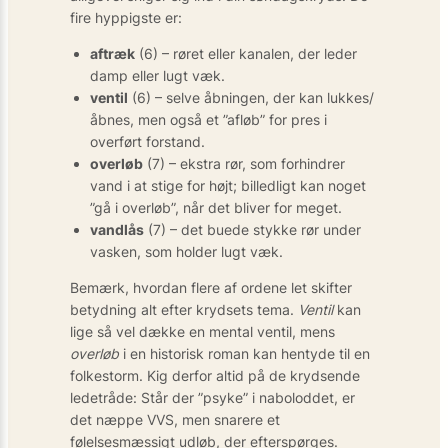
fire hyppigste er:
aftræk
(6) – røret eller kanalen, der leder
damp eller lugt væk.
ventil
(6) – selve åbningen, der kan lukkes/
åbnes, men også et ”afløb” for pres i
overført forstand.
overløb
(7) – ekstra rør, som forhindrer
vand i at stige for højt; billedligt kan noget
”gå i overløb”, når det bliver for meget.
vandlås
(7) – det buede stykke rør under
vasken, som holder lugt væk.
Bemærk, hvordan flere af ordene let skifter
betydning alt efter krydsets tema.
Ventil
kan
lige så vel dække en mental ventil, mens
overløb
i en historisk roman kan hentyde til en
folkestorm. Kig derfor altid på de krydsende
ledetråde: Står der ”psyke” i naboloddet, er
det næppe VVS, men snarere et
følelsesmæssigt udløb, der efterspørges.