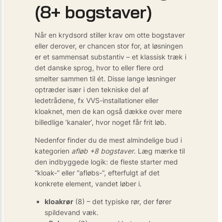
(8+ bogstaver)
Når en krydsord stiller krav om otte bogstaver
eller derover, er chancen stor for, at løsningen
er et sammensat substantiv – et klassisk træk i
det danske sprog, hvor to eller flere ord
smelter sammen til ét. Disse lange løsninger
optræder især i den tekniske del af
ledetrådene, fx VVS-installationer eller
kloaknet, men de kan også dække over mere
billedlige ’kanaler’, hvor noget får frit løb.
Nedenfor finder du de mest almindelige bud i
kategorien
afløb +8 bogstaver
. Læg mærke til
den indbyggede logik: de fleste starter med
“kloak-” eller “afløbs-”, efterfulgt af det
konkrete element, vandet løber i.
kloakrør
(8) – det typiske rør, der fører
spildevand væk.