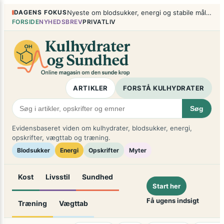
Spring
×
DAGENS FOKUS
Nyeste om blodsukker, energi og stabile måltider
til
FORSIDE
NYHEDSBREV
PRIVATLIV
indhold
ARTIKLER
FORSTÅ KULHYDRATER
Søg
Evidensbaseret viden om kulhydrater, blodsukker, energi,
opskrifter, vægttab og træning.
Blodsukker
Energi
Opskrifter
Myter
Kost
Livsstil
Sundhed
Start her
Få ugens indsigt
Træning
Vægttab