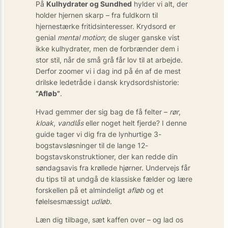
På
Kulhydrater og Sundhed
hylder vi alt, der
holder hjernen skarp – fra fuldkorn til
hjernestærke fritidsinteresser. Krydsord er
genial
mental motion
; de sluger ganske vist
ikke kulhydrater, men de forbrænder dem i
stor stil, når de små grå får lov til at arbejde.
Derfor zoomer vi i dag ind på én af de mest
drilske ledetråde i dansk krydsords­historie:
“Afløb”
.
Hvad gemmer der sig bag de få felter –
rør
,
kloak
,
vandlås
eller noget helt fjerde? I denne
guide tager vi dig fra de lynhurtige 3-
bogstavsløsninger til de lange 12-
bogstavskonstruktioner, der kan redde din
søndagsavis fra krøllede hjørner. Undervejs får
du tips til at undgå de klassiske fælder og lære
forskellen på et almindeligt
afløb
og et
følelses­mæssigt
udløb
.
Læn dig tilbage, sæt kaffen over – og lad os