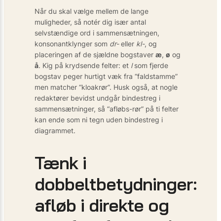
Når du skal vælge mellem de lange
muligheder, så notér dig især antal
selvstændige ord i sammensætningen,
konsonantklynger som
dr-
eller
kl-
, og
placeringen af de sjældne bogstaver
æ
,
ø
og
å
. Kig på krydsende felter: et
l
som fjerde
bogstav peger hurtigt væk fra “faldstamme”
men matcher “kloakrør”. Husk også, at nogle
redaktører bevidst undgår bindestreg i
sammensætninger, så “afløbs-rør” på ti felter
kan ende som ni tegn uden bindestreg i
diagrammet.
Tænk i
dobbeltbetydninger:
afløb i direkte og