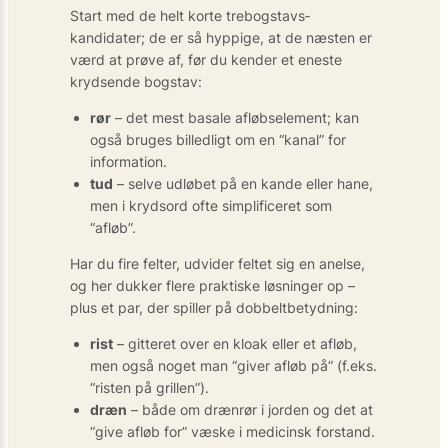
Start med de helt korte trebogstavs­
kandidater; de er så hyppige, at de næsten er
værd at prøve af, før du kender et eneste
krydsende bogstav:
rør
– det mest basale afløbs­element; kan
også bruges billedligt om en “kanal” for
information.
tud
– selve udløbet på en kande eller hane,
men i krydsord ofte simplificeret som
“afløb”.
Har du fire felter, udvider feltet sig en anelse,
og her dukker flere praktiske løsninger op –
plus et par, der spiller på dobbeltbetydning:
rist
– gitteret over en kloak eller et afløb,
men også noget man “giver afløb på” (f.eks.
“risten på grillen”).
dræn
– både om drænrør i jorden og det at
“give afløb for” væske i medicinsk forstand.