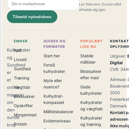
Lav frekvens. Du kan altid
afmelde dig igen.
Tilmeld nyhedsbrev
EMNER
GUIDES OG
POPULÆRT
KONTAKT
FORMATER
LIGE NU
OPLYSNI
Kulhydrater
Kost
Start her
Stabile
Udgiver:
og
Livsstil
måltider
Digital
Sundhed
Forstå
Sundhed
CVR: 344
kulhydrater
Blodsukker
er
efter mad
Træning
Adresse: 
et
Myte eller
Boulevard
nuance?
Gode
online
Vægttab
2000
kulhydrater
magasin
Kulhydrat-
Blodsukker
Frederiks
om
kompasset
Kulhydrater
Opskrifter
Danmark
og vægttab
den
Måltidsbalancer
Kontakt p
Morgenmad
sunde
Kulhydrater
adressen 
Evidensniveau
Protein
og træning
krop
ikke muli