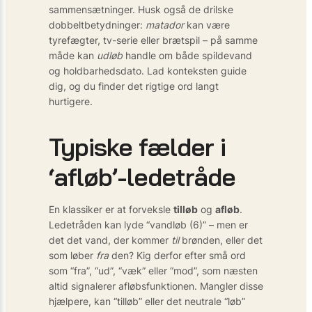
sammensætninger. Husk også de drilske
dobbeltbetydninger:
matador
kan være
tyrefægter, tv-serie eller brætspil – på samme
måde kan
udløb
handle om både spildevand
og holdbarhedsdato. Lad konteksten guide
dig, og du finder det rigtige ord langt
hurtigere.
Typiske fælder i
‘afløb’-ledetråde
En klassiker er at forveksle
tilløb
og
afløb
.
Ledetråden kan lyde “vandløb (6)” – men er
det det vand, der kommer
til
brønden, eller det
som løber
fra
den? Kig derfor efter små ord
som “fra”, “ud”, “væk” eller “mod”, som næsten
altid signalerer afløbsfunktionen. Mangler disse
hjælpere, kan “tilløb” eller det neutrale “løb”