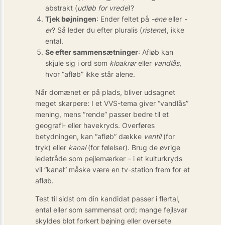
abstrakt (
udløb for vrede
)?
Tjek bøjningen
: Ender feltet på
-ene
eller
-
er
? Så leder du efter pluralis (
ristene
), ikke
ental.
Se efter sammensætninger
: Afløb kan
skjule sig i ord som
kloakrør
eller
vandlås
,
hvor “afløb” ikke står alene.
Når domænet er på plads, bliver udsagnet
meget skarpere: I et VVS-tema giver “vandlås”
mening, mens “rende” passer bedre til et
geografi- eller havekryds. Overføres
betydningen, kan “afløb” dække
ventil
(for
tryk) eller
kanal
(for følelser). Brug de øvrige
ledetråde som pejlemærker – i et kulturkryds
vil “kanal” måske være en tv-station frem for et
afløb.
Test til sidst om din kandidat passer i flertal,
ental eller som sammensat ord; mange fejlsvar
skyldes blot forkert bøjning eller oversete