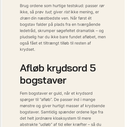
Brug ordene som hurtige testskud: passer
rør
ikke, så prøv
tud
; giver
rist
ikke mening, er
dræn
din næstbedste ven. Når først ét
bogstav falder på plads fra en tværgående
ledetråd, skrumper søgefeltet dramatisk – og
pludselig har du ikke bare fundet afløbet, men
også fået et tiltrængt tilløb til resten af
krydset.
Afløb krydsord 5
bogstaver
Fem bogstaver er guld, når et krydsord
spørger til “afløb”. De passer ind i mange
mønstre og giver hurtigt masser af krydsende
bogstaver. Samtidig spænder ordene lige fra
det helt jordnære kloaksystem til mere
abstrakte “udløb” af tid eller kræfter – så du