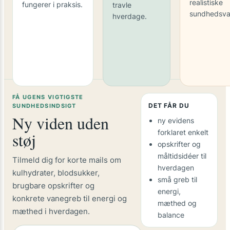
realistiske
fungerer i praksis.
travle
sundhedsva
hverdage.
FÅ UGENS VIGTIGSTE
DET FÅR DU
SUNDHEDSINDSIGT
Ny viden uden
ny evidens
forklaret enkelt
støj
opskrifter og
måltidsidéer til
Tilmeld dig for korte mails om
hverdagen
kulhydrater, blodsukker,
små greb til
brugbare opskrifter og
energi,
konkrete vanegreb til energi og
mæthed og
mæthed i hverdagen.
balance