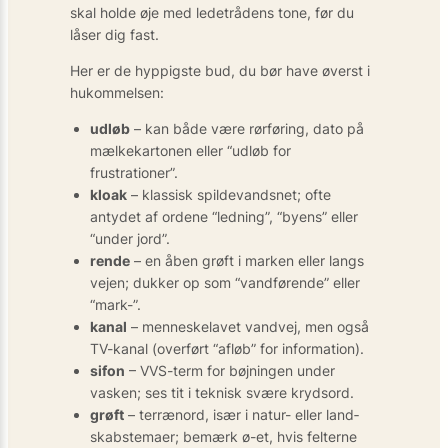
skal holde øje med lede­trådens tone, før du
låser dig fast.
Her er de hyppigste bud, du bør have øverst i
hukommelsen:
udløb
– kan både være rørføring, dato på
mælkekartonen eller “udløb for
frustrationer”.
kloak
– klassisk spildevands­net; ofte
antydet af ordene “ledning”, “byens” eller
“under jord”.
rende
– en åben grøft i marken eller langs
vejen; dukker op som “vandførende” eller
“mark-”.
kanal
– menneske­lavet vandvej, men også
TV-kanal (overført “afløb” for information).
sifon
– VVS-term for bøjningen under
vasken; ses tit i teknisk svære krydsord.
grøft
– terrænord, især i natur- eller land­
skabs­­temaer; bemærk ø-et, hvis felterne