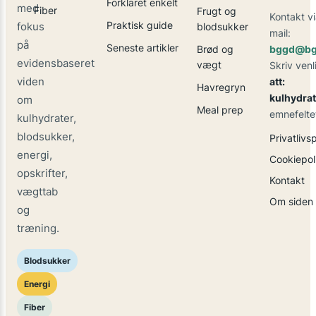
Forklaret enkelt
med
Fiber
Frugt og
Kontakt vi
Praktisk guide
fokus
blodsukker
mail:
på
Seneste artikler
Brød og
bggd@bg
evidensbaseret
vægt
Skriv venl
viden
att:
Havregryn
kulhydrat
om
Meal prep
emnefelte
kulhydrater,
blodsukker,
Privatlivsp
energi,
Cookiepoli
opskrifter,
Kontakt
vægttab
Om siden
og
træning.
Blodsukker
Energi
Fiber