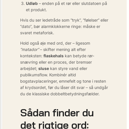
Udløb
– enden på et rør eller slutdatoen på
et produkt.
Hvis du ser ledetråde som “tryk”, “følelser” eller
“dato”, bør alarmklokkerne ringe: måske er
svaret metaforisk.
Hold også øje med ord, der – ligesom
“matador”
– skifter mening alt efter
konteksten:
flaskehals
kan betyde rør­
snævring eller en proces, der bremser
arbejdet;
sluse
kan styre vand eller
publikumsflow. Kombinér altid
bogstavplaceringer, emnefelt og tone i resten
af krydsordet, før du låser dit svar – så undgår
du de klassiske dobbeltbetydningsfælder.
Sådan finder du
det rigtige ord: