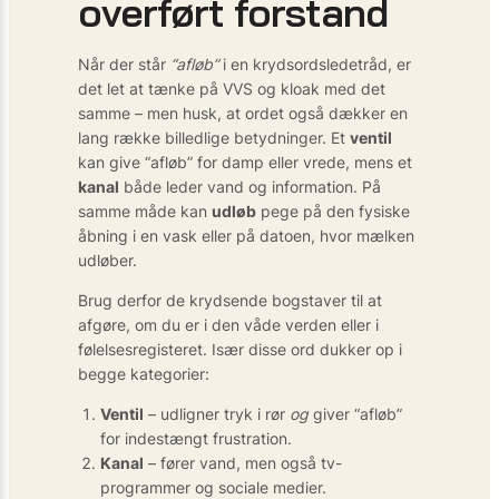
overført forstand
Når der står
“afløb”
i en krydsordsledetråd, er
det let at tænke på VVS og kloak med det
samme – men husk, at ordet også dækker en
lang række billedlige betydninger. Et
ventil
kan give “afløb” for damp eller vrede, mens et
kanal
både leder vand og information. På
samme måde kan
udløb
pege på den fysiske
åbning i en vask eller på datoen, hvor mælken
udløber.
Brug derfor de krydsende bogstaver til at
afgøre, om du er i den våde verden eller i
følelsesregisteret. Især disse ord dukker op i
begge kategorier:
Ventil
– udligner tryk i rør
og
giver “afløb”
for indestængt frustration.
Kanal
– fører vand, men også tv-
programmer og sociale medier.