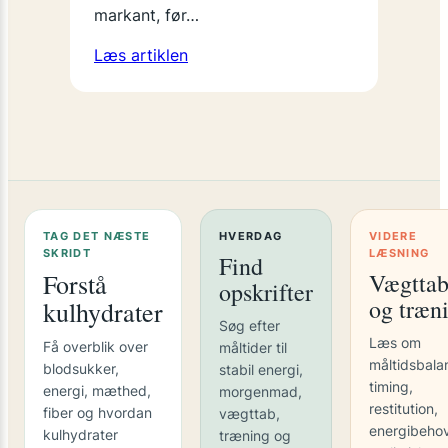
markant, før…
Læs artiklen
TAG DET NÆSTE
HVERDAG
VIDERE
SKRIDT
LÆSNING
Find
Forstå
Vægtta
opskrifter
og træn
kulhydrater
Søg efter
Læs om
Få overblik over
måltider til
måltidsbala
blodsukker,
stabil energi,
timing,
energi, mæthed,
morgenmad,
restitution,
fiber og hvordan
vægttab,
energibeho
kulhydrater
træning og