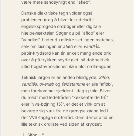
være mere sandsynligt end “afløb”.
Danske diakritiske tegn volder også
problemer:
ø
og
å
bliver let udeladt i
engelsksprogede ordbøger eller digitale
hjælpeværktøjer. Søger du på “aflob” eller
“vandlas”, finder du måske slet ingen matches,
selv om løsningen er
afløb
eller
vandlås
. I
papir-krydsord kan én enkelt manglende prik
over
å
på trykken snyde øjet, så dobbelttjek
altid bogstavpositioner, ikke blot ordlængden.
Teknisk jargon er en anden blindgyde.
Sifon
,
vandlås
,
overløb
og
faldstamme
er alle “afløb”,
men forekommer sjældent i daglig tale. Bliver
du mødt med ledetråden “køkkenfælde (6)”
eller “vvs-bøjning (5)”, er det et vink om at
bevæge sig væk fra de gængse
rør
og ind i
det VVS-faglige ordforråd. Gem derfor altid en
lille teknisk ordliste ved siden af krydset:
Sifon – 5