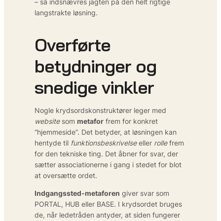
– så indsnævres jagten på den helt rigtige
langstrakte løsning.
Overførte
betydninger og
snedige vinkler
Nogle krydsords­konstruktører leger med
website
som
metafor
frem for konkret
“hjemmeside”. Det betyder, at løsningen kan
hentyde til
funktions­beskrivelse
eller
rolle
frem
for den tekniske ting. Det åbner for svar, der
sætter associationerne i gang i stedet for blot
at oversætte ordet.
Indgangssted-metaforen
giver svar som
PORTAL
, HUB eller BASE. I krydsordet bruges
de, når ledetråden antyder, at siden fungerer