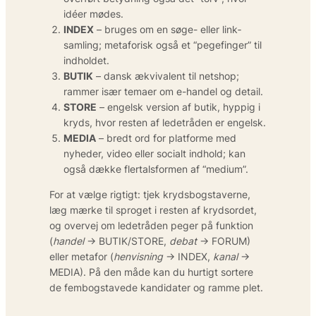
idéer mødes.
INDEX
– bruges om en søge- eller link­
samling; metaforisk også et “pegefinger” til
indholdet.
BUTIK
– dansk ækvivalent til netshop;
rammer især temaer om e-handel og detail.
STORE
– engelsk version af butik, hyppig i
kryds, hvor resten af ledetråden er engelsk.
MEDIA
– bredt ord for platforme med
nyheder, video eller socialt indhold; kan
også dække flertalsformen af “medium”.
For at vælge rigtigt: tjek krydsbogstaverne,
læg mærke til sproget i resten af krydsordet,
og overvej om ledetråden peger på funktion
(
handel
→ BUTIK/STORE,
debat
→ FORUM)
eller metafor (
henvisning
→ INDEX,
kanal
→
MEDIA). På den måde kan du hurtigt sortere
de fembogstavede kandidater og ramme plet.