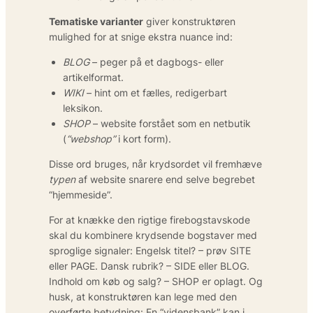
Tematiske varianter
giver konstruktøren
mulighed for at snige ekstra nuance ind:
BLOG
– peger på et dagbogs- eller
artikelformat.
WIKI
– hint om et fælles, redigerbart
leksikon.
SHOP
– website forstået som en netbutik
(
“webshop”
i kort form).
Disse ord bruges, når krydsordet vil fremhæve
typen
af website snarere end selve begrebet
“hjemmeside”.
For at knække den rigtige firebogstavs­kode
skal du kombinere krydsende bogstaver med
sproglige signaler: Engelsk titel? – prøv SITE
eller PAGE. Dansk rubrik? – SIDE eller BLOG.
Indhold om køb og salg? – SHOP er oplagt. Og
husk, at konstruktøren kan lege med den
overførte betydning: En “vidensbank” kan i