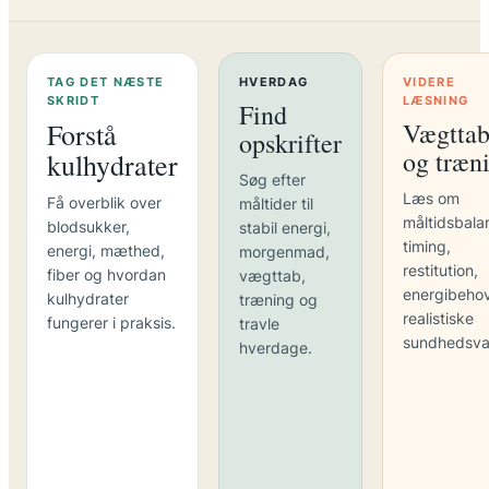
TAG DET NÆSTE
HVERDAG
VIDERE
SKRIDT
LÆSNING
Find
Forstå
Vægtta
opskrifter
og træn
kulhydrater
Søg efter
Læs om
Få overblik over
måltider til
måltidsbala
blodsukker,
stabil energi,
timing,
energi, mæthed,
morgenmad,
restitution,
fiber og hvordan
vægttab,
energibeho
kulhydrater
træning og
realistiske
fungerer i praksis.
travle
sundhedsva
hverdage.