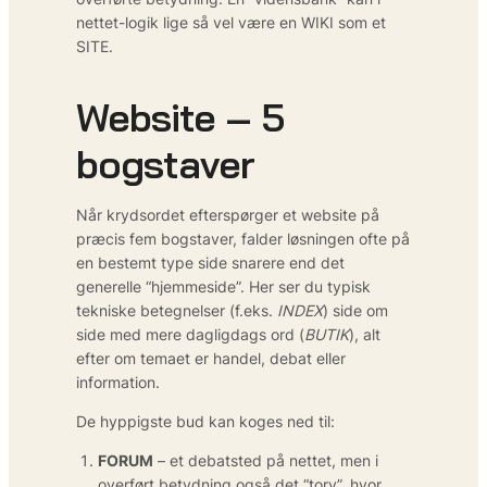
nettet-logik lige så vel være en WIKI som et
SITE.
Website – 5
bogstaver
Når krydsordet efterspørger et website på
præcis fem bogstaver, falder løsningen ofte på
en bestemt type side snarere end det
generelle “hjemmeside”. Her ser du typisk
tekniske betegnelser (f.eks.
INDEX
) side om
side med mere dagligdags ord (
BUTIK
), alt
efter om temaet er handel, debat eller
information.
De hyppigste bud kan koges ned til:
FORUM
– et debatsted på nettet, men i
overført betydning også det “torv”, hvor