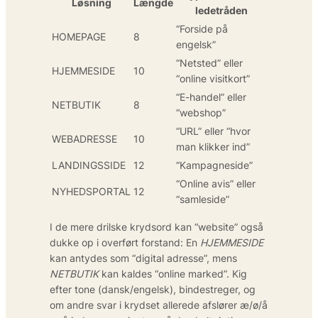
Løsning
Længde
ledetråden
“Forside på
HOMEPAGE
8
engelsk”
“Netsted” eller
HJEMMESIDE
10
“online visitkort”
“E-handel” eller
NETBUTIK
8
“webshop”
“URL” eller “hvor
WEBADRESSE
10
man klikker ind”
LANDINGSSIDE
12
“Kampagneside”
“Online avis” eller
NYHEDSPORTAL
12
“samleside”
I de mere drilske krydsord kan “website” også
dukke op i overført forstand: En
HJEMMESIDE
kan antydes som “digital adresse”, mens
NETBUTIK
kan kaldes “online marked”. Kig
efter tone (dansk/engelsk), bindestreger, og
om andre svar i krydset allerede afslører æ/ø/å