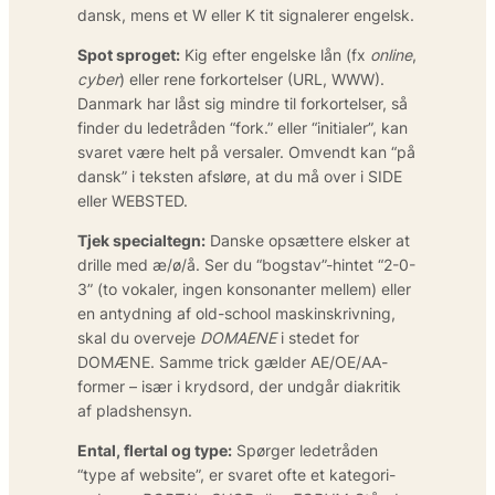
dansk, mens et W eller K tit signalerer engelsk.
Spot sproget:
Kig efter engelske lån (fx
online
,
cyber
) eller rene forkortelser (URL, WWW).
Danmark har låst sig mindre til forkortelser, så
finder du ledetråden “fork.” eller “initialer”, kan
svaret være helt på versaler. Omvendt kan “på
dansk” i teksten afsløre, at du må over i SIDE
eller WEBSTED.
Tjek specialtegn:
Danske opsættere elsker at
drille med æ/ø/å. Ser du “bogstav”-hintet “2-0-
3” (to vokaler, ingen konsonanter mellem) eller
en antydning af old-school maskinskrivning,
skal du overveje
DOMAENE
i stedet for
DOMÆNE. Samme trick gælder AE/OE/AA-
former – især i krydsord, der undgår diakritik
af pladshensyn.
Ental, flertal og type:
Spørger ledetråden
“type af website”, er svaret ofte et kategori-