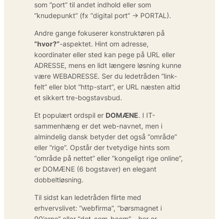
som “port” til andet indhold eller som
“knudepunkt” (fx “digital port” → PORTAL).
Andre gange fokuserer konstruktøren på
”hvor?”
-aspektet. Hint om adresse,
koordinater eller sted kan pege på URL eller
ADRESSE, mens en lidt længere løsning kunne
være WEBADRESSE. Ser du ledetråden “link-
felt” eller blot “http-start”, er URL næsten altid
et sikkert tre-bogstavsbud.
Et populært ordspil er
DOMÆNE
. I IT-
sammenhæng er det web-navnet, men i
almindelig dansk betyder det også “område”
eller “rige”. Opstår der tvetydige hints som
“område på nettet” eller “kongeligt rige online”,
er DOMÆNE (6 bogstaver) en elegant
dobbeltløsning.
Til sidst kan ledetråden flirte med
erhvervslivet: “web­firma”, “børsmagnet i
90’erne” eller “dot-com-boom” – her er