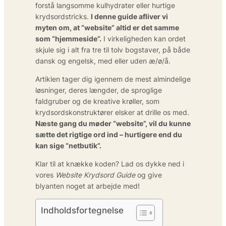
forstå langsomme kulhydrater eller hurtige
krydsordstricks.
I denne guide afliver vi
myten om, at “website” altid er det samme
som “hjemmeside”.
I virkeligheden kan ordet
skjule sig i alt fra tre til tolv bogstaver, på både
dansk og engelsk, med eller uden æ/ø/å.
Artiklen tager dig igennem de mest almindelige
løsninger, deres længder, de sproglige
faldgruber og de kreative krøller, som
krydsordskonstruktører elsker at drille os med.
Næste gang du møder “website”, vil du kunne
sætte det rigtige ord ind – hurtigere end du
kan sige “netbutik”.
Klar til at knække koden? Lad os dykke ned i
vores
Website Krydsord Guide
og give
blyanten noget at arbejde med!
Indholdsfortegnelse