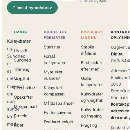
afmelde dig igen.
Tilmeld nyhedsbrev
EMNER
GUIDES OG
POPULÆRT
KONTAKT
FORMATER
LIGE NU
OPLYSNI
Kulhydrater
Kost
Start her
Stabile
Udgiver:
og
Livsstil
måltider
Digital
Sundhed
Forstå
Sundhed
CVR: 344
kulhydrater
Blodsukker
er
efter mad
Træning
Adresse: 
et
Myte eller
Boulevard
nuance?
Gode
online
Vægttab
2000
kulhydrater
magasin
Kulhydrat-
Blodsukker
Frederiks
om
kompasset
Kulhydrater
Opskrifter
Danmark
og vægttab
den
Måltidsbalancer
Kontakt p
Morgenmad
sunde
Kulhydrater
adressen 
Evidensniveau
Protein
og træning
krop
ikke muli
Forklaret enkelt
med
Fiber
Frugt og
Kontakt vi