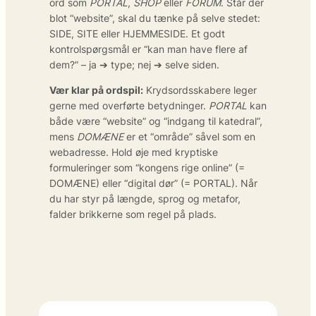
ord som
PORTAL
,
SHOP
eller
FORUM
. Står der
blot “website”, skal du tænke på selve stedet:
SIDE, SITE eller HJEMMESIDE. Et godt
kontrolspørgsmål er “kan man have flere af
dem?” – ja ➔ type; nej ➔ selve siden.
Vær klar på ordspil:
Krydsordsskabere leger
gerne med overførte betydninger.
PORTAL
kan
både være “website” og “indgang til katedral”,
mens
DOMÆNE
er et “område” såvel som en
webadresse. Hold øje med kryptiske
formuleringer som “kongens rige online” (=
DOMÆNE) eller “digital dør” (= PORTAL). Når
du har styr på længde, sprog og metafor,
falder brikkerne som regel på plads.