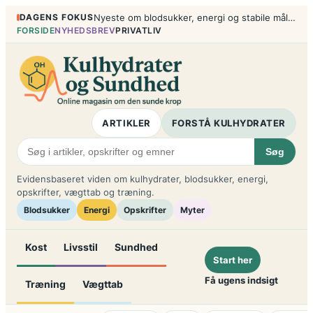
Spring
DAGENS FOKUS
Nyeste om blodsukker, energi og stabile måltider
til
FORSIDE
NYHEDSBREV
PRIVATLIV
indhold
ARTIKLER
FORSTÅ KULHYDRATER
Søg
Evidensbaseret viden om kulhydrater, blodsukker, energi,
opskrifter, vægttab og træning.
Blodsukker
Energi
Opskrifter
Myter
Kost
Livsstil
Sundhed
Start her
Få ugens indsigt
Træning
Vægttab