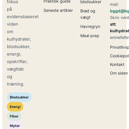
Praktisk guide
fokus
blodsukker
mail:
på
Seneste artikler
Brød og
bggd@bg
evidensbaseret
vægt
Skriv venl
viden
att:
Havregryn
kulhydrat
om
Meal prep
emnefelte
kulhydrater,
blodsukker,
Privatlivsp
energi,
Cookiepoli
opskrifter,
Kontakt
vægttab
Om siden
og
træning.
Blodsukker
Energi
Fiber
Myter