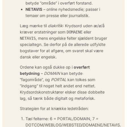
betyde “område” i overført forstand.
NETAVIS
– online nyhedsmedie; passer i
temaer om presse eller journalistik.
Læg mærke til
diakritik
: Krydsord uden æ/ø/å
kræver erstatninger som
eller
DOMAENE
, mens engelske felter sjældent bruger
NETAVIS
specialtegn. Se derfor på de allerede udfyldte
bogstaver for at afgøre, om svaret skal være
dansk eller engelsk.
Ordene kan også dukke op i
overført
betydning
–
DOMAIN
kan betyde
“fagområde”, og
PORTAL
kan tolkes som
“indgang” til noget helt andet end nettet.
Krydsordskonstruktører elsker disse dobbelte
lag, så tænk både digitalt og metaforisk.
Strategien for at knække ledetråden:
Tæl felterne: 6 = PORTAL/DOMAIN, 7 =
DOTCOM/WEBLOG/WEBSTED/DOMAENE/NETAVIS.