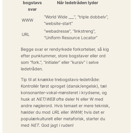
bogstavs
Når ledetråden lyder
svar
“World Wide ___”, “triple dobbelv”,
WWW
“website-start”
“webadresse”, “linkstreng”,
URL
“Uniform Resource Locator”
Begge svar er rendyrkede forkortelser, så kig
efter punktummer, store bogstaver eller ord
som “fork.”, “initialer” eller “kursiv” i selve
ledetråden.
Tip til at knække trebogstavs-ledetråde:
Kontrollér først sproget (dansk/engelsk), tæl
konsonanter-vokal-mønsteret i krydsene, og
husk at
NET
/
WEB
ofte deler N eller W med
andre nøglerord. Hvis temaet er mere teknisk,
hælder du mod
URL
eller
WWW
; hvis det er
populærkulturelt eller metaforisk, starter du
med
NET
. God jagt i ruden!