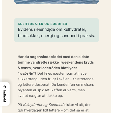
KULHYDRATER OG SUNDHED
Evidens i øjenhøjde om kulhydrater,
blodsukker, energi og sundhed i praksis.
Har du nogensinde siddet med den sidste
tomme vandrette række i weekendens kryds
& tværs, hvor ledetråden blot lyder
“
website
”?
Det føles næsten som at have
sukkertrang uden frugt i skålen – frustrerende
og lettere desperat. Du kender fornemmelsen:
→
blyanten er spidset, kaffen er varm, men
Indhold
svaret nægter at dukke op.
På
Kulhydrater og Sundhed
elsker vi alt, der
gør hverdagen lidt lettere – om det så er at