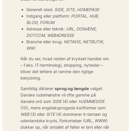
Generelt sted:
SIDE, SITE, HOMEPAGE
Indgang eller platform:
PORTAL, HUB,
BLOG, FORUM
Adresse eller teknik:
URL, DOMÆNE,
DOTCOM, WEBADRESSE
Branche eller brug:
NETAVIS, NETBUTIK,
WIKI
Når du ser, hvad resten af krydset handler om
– f.eks. IT-terminologi, shopping, nyheder –
bliver det lettere at ramme den rigtige
betydning.
Samtidig dikterer
sprog og længde
valget.
Danske rudemønstre vil ofte gemme på
danske ord som
SIDE
(4) eller
HJEMMESIDE
(10), mens engelsksprogede kortformer som
WEB
(3) eller
SITE
(4) dominerer it-temaer og
udenlandske kryds. Forkortelser (URL, WWW)
dukker op, når antallet af felter er lavt eller når