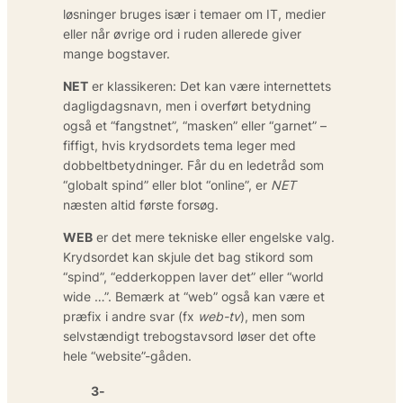
løsninger bruges især i temaer om IT, medier
eller når øvrige ord i ruden allerede giver
mange bogstaver.
NET
er klassikeren: Det kan være internettets
dagligdagsnavn, men i overført betydning
også et “fangstnet”, “masken” eller “garnet” –
fiffigt, hvis krydsordets tema leger med
dobbelt­betydninger. Får du en ledetråd som
“globalt spind” eller blot “online”, er
NET
næsten altid første forsøg.
WEB
er det mere tekniske eller engelske valg.
Krydsordet kan skjule det bag stikord som
“spind”, “edderkoppen laver det” eller “world
wide …”. Bemærk at “web” også kan være et
præfix i andre svar (fx
web-tv
), men som
selvstændigt trebogstavsord løser det ofte
hele “website”-gåden.
3-