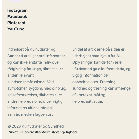
Instagram
Facebook
Pinterest
YouTube
Indholdet på Kulhydrater og
En del af artiklerne på siden er
Sundhed er til generel information
udarbejdet med hjælp fra AI.
og kan ikke erstatte individuel
Oplysninger kan derfor være
rådgivning fra læge, diætist eller
ufuldstændige eller forældede, og
anden relevant
vigtig information bør
sundhedsprofessionel. Ved
dobbelttjekkes. Ernæring,
symptomer, sygdom, medicinbrug,
sundhed og træning kan afhænge
spiseforstyrrelser, diabetes eller
af kontekst, mål og
andre helbredsforhold bør vigtig
helbredssituation.
information altid vurderes i
samråd med en fagperson.
© 2026 Kulhydrater og Sundhed
Privatliv
Cookies
Kontakt
Tilgængelighed