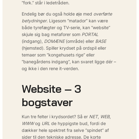
“fork.” står i ledetråden.
Endelig bør du også holde øje med
overførte
betydninger
. Ligesom “matador” kan være
både tyrefægter og TV-serie, kan “website”
skjule sig bag metaforer som
PORTAL
(indgang),
DOMÆNE
(område) eller
BASE
(hjemsted). Spiller krydset på ordspil eller
temaer som “kongehusets rige” eller
“banegårdens indgang”, kan svaret ligge dér –
og ikke i den rene it-verden.
Website – 3
bogstaver
Kun tre felter i krydsordet? Så er
NET
,
WEB
,
WWW
og
URL
de hyppigste bud, fordi de
dækker hele spektret fra selve “spindet” af
sider til den tekniske adresse. De korte